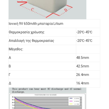
Ιονική 9V 650mAh μπαταρία Litium
Θερμοκρασία χρέωσης
-20℃-45℃
Απαλλαγή της θερμοκρασίας
-20℃-45℃
Μέγεθος:
Α
48.5mm
Β
42.5mm
Γ
26.4mm
Σπίτι
Δ
16.4mm
Προϊόντα
Περίπου εμείς