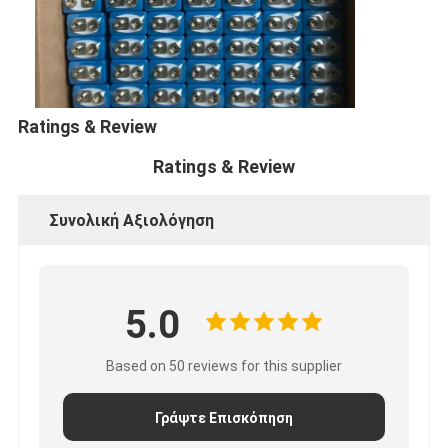
NiMH επαναφορτιζόμενες μπαταρίες
NiCd επαναφορτιζόμενες μπαταρίες
LCD φορτιστής μπαταρίας
Ratings & Review
πακέτα μπαταριών NiMH
Ratings & Review
Pack μπαταριών NiCd
Συνολική Αξιολόγηση
πακέτα μπαταριών ιόντων λιθίου
φακός επαναφορτιζόμενη μπαταρία
5.0
μπαταρία φωτισμού έκτακτης ανάγκης
Μπαταρία λι Mno2
Based on 50 reviews for this supplier
Μπαταρία λι Socl2
Γράψτε Επισκόπηση