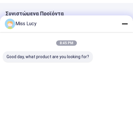
Συνιστώμενα Προϊόντα
Miss Lucy
8:45 PM
Good day, what product are you looking for?
ΙΝΡ18500
Αξία Α INR18350
2300mAh 3.7V
Λιθιοϊονική
Λιθιοϊονική
Ηλεκτρικές
μπαταρία 2000mAh
μπαταρία 3.7V
μπαταρίες ιό
Μεγάλη
900mAh Μεγάλης
λιθίου CB CE
χωρητικότητα 3.7V
χωρητικότητας
Καλύτερη τιμή
Καλύτερη τιμή
Καλύτερη 
επαναφορτιζόμενη
επαναφορτιζόμενη
μπαταρία ιόντων
μπαταρία
λιθίου
Αρχική Σελίδα
Desktop Site
Sitemap
Πολιτική απορρήτου
Ποιότητα
μπαταρία λίθιου lifepo4
Κίνα εργοστάσιο.Copyright ©