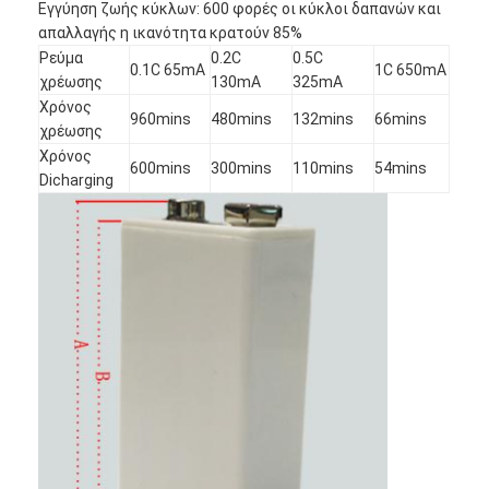
Εγγύηση ζωής κύκλων: 600 φορές οι κύκλοι δαπανών και
απαλλαγής η ικανότητα κρατούν 85%
Ρεύμα
0.2C
0.5C
0.1C 65mA
1C 650mA
χρέωσης
130mA
325mA
Χρόνος
960mins
480mins
132mins
66mins
χρέωσης
Χρόνος
600mins
300mins
110mins
54mins
Dicharging