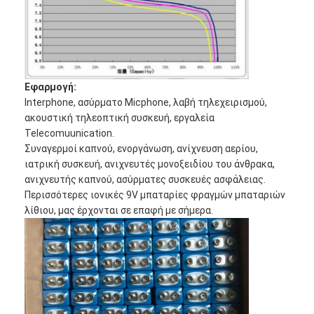
Γύρος εργοστασίων
Ποιοτικός έλεγχος
Μας ελάτε σε επαφή με
Εφαρμογή:
Interphone, ασύρματο Micphone, λαβή τηλεχειρισμού,
Ειδήσεις
ακουστική τηλεοπτική συσκευή, εργαλεία
Telecomuunication.
Συνομιλία τώρα
Συναγερμοί καπνού, ενοργάνωση, ανίχνευση αερίου,
ιατρική συσκευή, ανιχνευτές μονοξειδίου του άνθρακα,
ανιχνευτής καπνού, ασύρματες συσκευές ασφάλειας.
Περισσότερες ιονικές 9V μπαταρίες φραγμών μπαταριών
μπαταρία λίθιου lifepo4
λίθιου, μας έρχονται σε επαφή με σήμερα.
ιονικές επαναφορτιζόμενες μπαταρίες λίθιου
Μπαταρία Lithium Polymer
μπαταρίες ενεργειακής αποθήκευσης