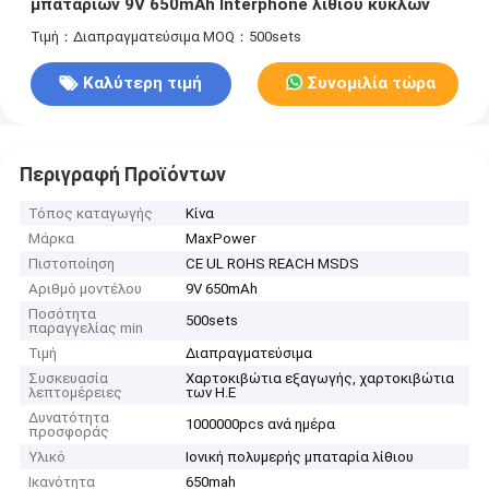
μπαταριών 9V 650mAh Interphone λίθιου κύκλων
Τιμή：Διαπραγματεύσιμα
MOQ：500sets
Καλύτερη τιμή
Συνομιλία τώρα
Περιγραφή Προϊόντων
Τόπος καταγωγής
Κίνα
Μάρκα
MaxPower
Πιστοποίηση
CE UL ROHS REACH MSDS
Αριθμό μοντέλου
9V 650mAh
Ποσότητα
500sets
παραγγελίας min
Τιμή
Διαπραγματεύσιμα
Συσκευασία
Χαρτοκιβώτια εξαγωγής, χαρτοκιβώτια
λεπτομέρειες
των Η.Ε
Δυνατότητα
1000000pcs ανά ημέρα
προσφοράς
Υλικό
Ιονική πολυμερής μπαταρία λίθιου
Ικανότητα
650mah