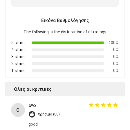
Αρχική μπαταρία λίθιου
υβριδική μπαταρία αυτοκινήτων
Εικόνα Βαθμολόγησης
The following is the distribution of all ratings
5 stars
100%
4 stars
0%
3 stars
0%
2 stars
0%
1 stars
0%
Όλες οι κριτικές
c*o
C
Χρήσιμο (88)
good