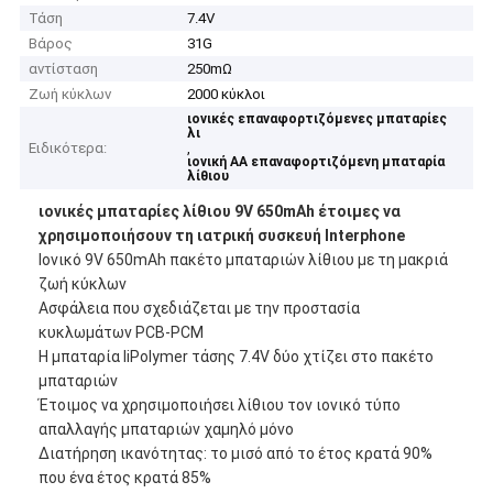
Τάση
7.4V
Βάρος
31G
αντίσταση
250mΩ
Ζωή κύκλων
2000 κύκλοι
ιονικές επαναφορτιζόμενες μπαταρίες
λι
Ειδικότερα:
,
ιονική AA επαναφορτιζόμενη μπαταρία
λίθιου
ιονικές μπαταρίες λίθιου 9V 650mAh έτοιμες να
χρησιμοποιήσουν τη ιατρική συσκευή Interphone
Ιονικό 9V 650mAh πακέτο μπαταριών λίθιου με τη μακριά
ζωή κύκλων
Ασφάλεια που σχεδιάζεται με την προστασία
κυκλωμάτων PCB-PCM
Η μπαταρία liPolymer τάσης 7.4V δύο χτίζει στο πακέτο
μπαταριών
Έτοιμος να χρησιμοποιήσει λίθιου τον ιονικό τύπο
απαλλαγής μπαταριών χαμηλό μόνο
Διατήρηση ικανότητας: το μισό από το έτος κρατά 90%
που ένα έτος κρατά 85%