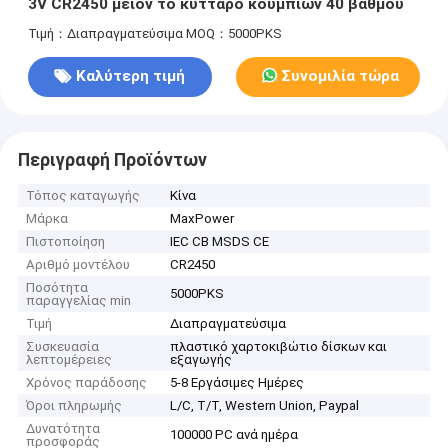
3V CR2450 μείον το κύτταρο κουμπιών 40 βαθμού
Τιμή：Διαπραγματεύσιμα
MOQ：5000PKS
Καλύτερη τιμή
Συνομιλία τώρα
Περιγραφή Προϊόντων
Τόπος καταγωγής
Κίνα
Μάρκα
MaxPower
Πιστοποίηση
IEC CB MSDS CE
Αριθμό μοντέλου
CR2450
Ποσότητα
5000PKS
παραγγελίας min
Τιμή
Διαπραγματεύσιμα
Συσκευασία
πλαστικό χαρτοκιβώτιο δίσκων και
λεπτομέρειες
εξαγωγής
Χρόνος παράδοσης
5-8 Εργάσιμες Ημέρες
Όροι πληρωμής
L/C, T/T, Western Union, Paypal
Δυνατότητα
100000 PC ανά ημέρα
προσφοράς