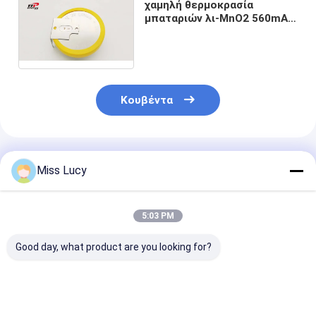
Αρχική μπαταρία λίθιου
χαμηλή θερμοκρασία
μπαταριών λι-MnO2 560mAh
3V CR2450 μείον το κύτταρο
υβριδική μπαταρία αυτοκινήτων
κουμπιών 40 βαθμού
Κουβέντα
Συνιστώμενα Προϊόντα
Miss Lucy
5:03 PM
Good day, what product are you looking for?
Η μπαταρία Li-
Er26500 3.6v
ER2450 Li-SC
SOCl2+SLC μοντέλο
8500mah 9ah lisocl2
μπαταρία TP