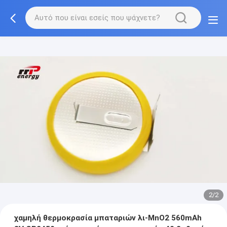
2/2
χαμηλή θερμοκρασία μπαταριών λι-MnO2 560mAh