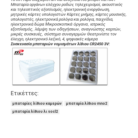
Μπαταρία οργάνων ελέγχου ροδών, τηλεχειρισμοί, ακουστικός
Γύρος εργοστασίων
και τηλεοπτικός εξοπλισμός, ηλεκτρονική ενοργάνωση,
μητρικές κάρτες υπολογιστών
Κάρτες μνήμης, κάρτες μουσικής,
Ποιοτικός έλεγχος
υπολογιστές, ηλεκτρονικά ρολόγια και ρολόγια, παιχνίδια,
Μικροσκοπικά όργανα, ιατρικός
ηλεκτρονικά δώρα
εξοπλισμός, λάμψη των οδηγήσεων, αναγνώστης καρτών,
Μας ελάτε σε επαφή με
μικρές συσκευές, σύστημα συναγερμών
Θεατρινίστε τον
έλεγχο, ηλεκτρονικό λεξικό, 4, ψηφιακές κάμερα
Συσκευασία μπαταριών νομισμάτων λίθιου CR2450 3V:
Ειδήσεις
Συνομιλία τώρα
μπαταρία λίθιου lifepo4
Ετικέττες:
ιονικές επαναφορτιζόμενες μπαταρίες λίθιου
μπαταρίες λίθιου καμερών
μπαταρία λίθιου mno2
μπαταρία λίθιου λι socl2
Μπαταρία Lithium Polymer
μπαταρίες ενεργειακής αποθήκευσης