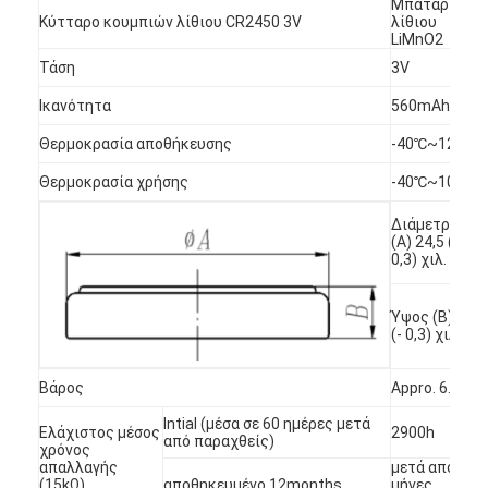
Μπαταρία
Κύτταρο κουμπιών λίθιου CR2450 3V
λίθιου
LiMnO2
Τάση
3V
Ικανότητα
560mAh
Θερμοκρασία αποθήκευσης
-40℃~125℃
Θερμοκρασία χρήσης
-40℃~105℃
Διάμετρος
(Α) 24,5 (-
0,3) χιλ.
Ύψος (B) 5,0
(- 0,3) χιλ.
Βάρος
Appro. 6.8g
Intial (μέσα σε 60 ημέρες μετά
Ελάχιστος μέσος
2900h
από παραχθείς)
χρόνος
απαλλαγής
μετά από 12
(15kΩ)
αποθηκευμένο 12months
μήνες