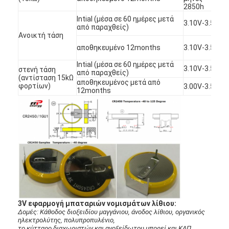
2850h
Intial (μέσα σε 60 ημέρες μετά
3.10V-3.50V
από παραχθείς)
Ανοικτή τάση
αποθηκευμένο 12months
3.10V-3.50V
Intial (μέσα σε 60 ημέρες μετά
3.10V-3.50V
στενή τάση
από παραχθείς)
(αντίσταση 15kΩ
αποθηκευμένος μετά από
φορτίων)
3.00V-3.50V
12months
Σπίτι
Προϊόντα
3V εφαρμογή μπαταριών νομισμάτων λίθιου:
Δομές: Κάθοδος διοξειδίου μαγγάνιου, άνοδος λίθιου, οργανικός
Περίπου εμείς
ηλεκτρολύτης, πολυπροπυλένιο,
το κύτταρο διαχωριστών και ανοξείδωτου μπορεί και ΚΑΠ