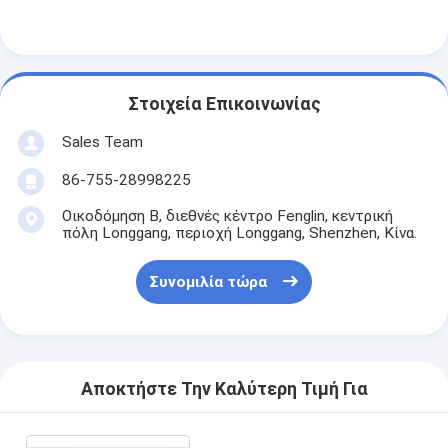
NiMH επαναφορτιζόμενες μπαταρίες
NiCd επαναφορτιζόμενες μπαταρίες
LCD φορτιστής μπαταρίας
Στοιχεία Επικοινωνίας
Sales Team
πακέτα μπαταριών NiMH
86-755-28998225
Pack μπαταριών NiCd
Οικοδόμηση Β, διεθνές κέντρο Fenglin, κεντρική
πόλη Longgang, περιοχή Longgang, Shenzhen, Κίνα.
πακέτα μπαταριών ιόντων λιθίου
φακός επαναφορτιζόμενη μπαταρία
Συνομιλία τώρα
μπαταρία φωτισμού έκτακτης ανάγκης
Μπαταρία λι Mno2
Αποκτήστε Την Καλύτερη Τιμή Για
Μπαταρία λι Socl2