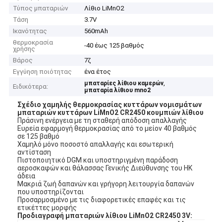
Τύπος μπαταριών
Λίθιο LiMnO2
Τάση
3.7V
Ικανότητας
560mAh
θερμοκρασία
-40 έως 125 βαθμός
χρήσης
Βάρος
7ζ
Εγγύηση ποιότητας
ένα έτος
,
μπαταρίες λίθιου καμερών
Ειδικότερα:
μπαταρία λίθιου mno2
Σχέδιο χαμηλής θερμοκρασίας κυττάρων νομισμάτων
μπαταριών κυττάρων LiMnO2 CR2450 κουμπιών λίθιου
Πράσινη ενέργεια με τη σταθερή απόδοση απαλλαγής
Ευρεία εφαρμογή θερμοκρασίας από το μείον 40 βαθμός
σε 125 βαθμό
Χαμηλό μόνο ποσοστό απαλλαγής και εσωτερική
αντίσταση
Πιστοποιητικό DGM και υποστηριγμένη παράδοση
αεροσκαφών και θάλασσας Γενικής Διεύθυνσης του HK
άδεια
Μακριά ζωή δαπανών και γρήγορη λειτουργία δαπανών
που υποστηρίζονται
Προσαρμοσμένο με τις διαφορετικές επαφές και τις
ετικέττες μορφής
Προδιαγραφή μπαταριών λίθιου LiMnO2 CR2450 3V: