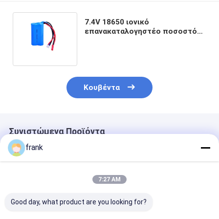
7.4V 18650 ιονικό
επανακαταλογηστέο ποσοστό
απαλλαγής μπαταριών 15C
λίθιου 1500mAh για Aeromodel/
το ηλεκτρικό παιχνίδι
Κουβέντα
Συνιστώμενα Προϊόντα
frank
7:27 AM
Good day, what product are you looking for?