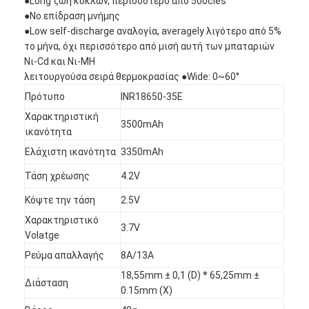
●Long ζωή κύκλων, περισσότερο από 500cles
●No επίδραση μνήμης
●Low self-discharge αναλογία, averagely λιγότερο από 5%
το μήνα, όχι περισσότερο από μισή αυτή των μπαταριών
Νι-Cd και Νι-MH
λειτουργούσα σειρά θερμοκρασίας ●Wide: 0~60°
Πρότυπο
INR18650-35E
Χαρακτηριστική
3500mAh
ικανότητα
Ελάχιστη ικανότητα
3350mAh
Τάση χρέωσης
4.2V
Κόψτε την τάση
2.5V
Χαρακτηριστικό
3.7V
Volatge
Ρεύμα απαλλαγής
8A/13A
18,55mm ± 0,1 (D) * 65,25mm ±
Διάσταση
0.15mm (Χ)