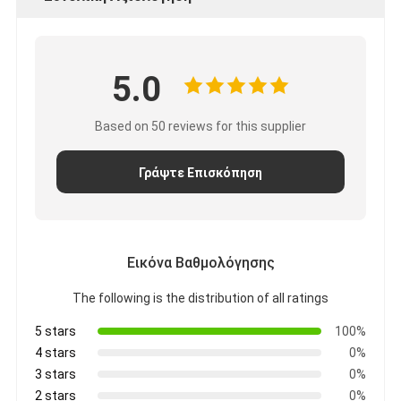
Γύρος εργοστασίων
Ποιοτικός έλεγχος
5.0
Μας ελάτε σε επαφή με
Based on 50 reviews for this supplier
Ειδήσεις
Γράψτε Επισκόπηση
Συνομιλία τώρα
μπαταρία λίθιου lifepo4
Εικόνα Βαθμολόγησης
ιονικές επαναφορτιζόμενες μπαταρίες λίθιου
The following is the distribution of all ratings
5 stars
100%
Μπαταρία Lithium Polymer
4 stars
0%
μπαταρίες ενεργειακής αποθήκευσης
3 stars
0%
2 stars
0%