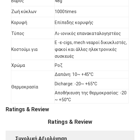
Βάρος
48g
Ζωή κύκλων
1000times
Κορυφή
Επίπεδης κορυφής
Τύπος
Λι-ιονικός επανακαταλογηστέος
Ε -ε-cigs, mech νεαροί δικυκλιστές,
Κοστούμι για
φακοί και άλλες ηλεκτρονικές
συσκευές
Χρώμα
Ροζ
Δαπάνη: 10~ +45°C
Dicharge: -20~ +65°C
Θερμοκρασία
Αποθήκευση της θερμοκρασίας: -20
~ +50°C
Σπίτι
Ratings & Review
Προϊόντα
Ratings & Review
Περίπου εμείς
Συνολική Αξιολόγηση