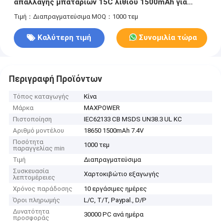
απαλλαγής μπαταριών 15C λίθιου 1500mAh για
Aeromodel/το ηλεκτρικό παιχνίδι
Τιμή：Διαπραγματεύσιμα
MOQ：1000 τεμ
Καλύτερη τιμή
Συνομιλία τώρα
Περιγραφή Προϊόντων
Τόπος καταγωγής
Κίνα
Μάρκα
MAXPOWER
Πιστοποίηση
IEC62133 CB MSDS UN38.3 UL KC
Αριθμό μοντέλου
18650 1500mAh 7.4V
Ποσότητα
1000 τεμ
παραγγελίας min
Τιμή
Διαπραγματεύσιμα
Συσκευασία
Χαρτοκιβώτιο εξαγωγής
λεπτομέρειες
Χρόνος παράδοσης
10 εργάσιμες ημέρες
Όροι πληρωμής
L/C, T/T, Paypal., D/P
Δυνατότητα
30000 PC ανά ημέρα
προσφοράς