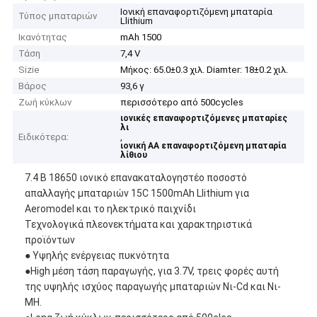
Ιονική επαναφορτιζόμενη μπαταρία
Τύπος μπαταριών
Llithium
Ικανότητας
mAh 1500
Τάση
7,4 V
Sizie
Μήκος: 65.0±0.3 χιλ. Diamter: 18±0.2 χιλ.
Βάρος
93,6 γ
Ζωή κύκλων
περισσότερο από 500cycles
ιονικές επαναφορτιζόμενες μπαταρίες
λι
Ειδικότερα:
,
ιονική AA επαναφορτιζόμενη μπαταρία
λίθιου
7.4 Β 18650 ιονικό επανακαταλογηστέο ποσοστό
απαλλαγής μπαταριών 15C 1500mAh Llithium για
Aeromodel και το ηλεκτρικό παιχνίδι
Τεχνολογικά πλεονεκτήματα και χαρακτηριστικά
προϊόντων
● Υψηλής ενέργειας πυκνότητα
●High μέση τάση παραγωγής, για 3.7V, τρεις φορές αυτή
της υψηλής ισχύος παραγωγής μπαταριών Νι-Cd και Νι-
MH.