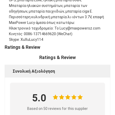
UPS, μπαταρία Ebile, ηλιακή μπαταρία οδών,
NiMH επαναφορτιζόμενες μπαταρίες
Μπαταρία ηλιακών συστημάτων, μπαταρία των
οδηγήσεων, μπαταρία παιχνιδιών, μπαταρία ciga Ε.
NiCd επαναφορτιζόμενες μπαταρίες
Περισσότερη κυλινδρική μπαταρία λι-ιόντων 3.7V, επαφή
MaxPower Lucy άμεσα όπως κατωτέρω:
LCD φορτιστής μπαταρίας
Ηλεκτρονικό ταχυδρομείο: Το Lucy@maxpowersz.com
Κινητός: 0086-13714669620 (WeChat)
πακέτα μπαταριών NiMH
Skype: XuXuLucy114
Ratings & Review
Pack μπαταριών NiCd
Ratings & Review
πακέτα μπαταριών ιόντων λιθίου
Συνολική Αξιολόγηση
φακός επαναφορτιζόμενη μπαταρία
μπαταρία φωτισμού έκτακτης ανάγκης
Μπαταρία λι Mno2
5.0
Μπαταρία λι Socl2
Based on 50 reviews for this supplier