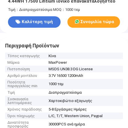
4.44WH 17500 Lihtium ιονικό επανακαταλογηστέο
Τιμή：Διαπραγματεύσιμα
MOQ：1000 τεμ
Καλύτερη τιμή
Συνομιλία τώρα
Περιγραφή Προϊόντων
Τόπος καταγωγής
Κίνα
Μάρκα
MaxPower
Πιστοποίηση
MSDS UN38.3 DG License
Αριθμό μοντέλου
3.7V 16500 1200mAh
Ποσότητα
1000 τεμ
παραγγελίας min
Τιμή
Διαπραγματεύσιμα
Συσκευασία
Χαρτοκιβώτιο εξαγωγής
λεπτομέρειες
Χρόνος παράδοσης
5-8 Εργάσιμες Ημέρες
Όροι πληρωμής
L/C, T/T, Western Union, Paypal
Δυνατότητα
30000PCS ανά ημέρα
προσφοράς