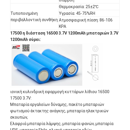
Γύρος εργοστασίων
Θερμοκρασία: 25±2℃
Τυποποιημένη
Υγρασία: 45-75%RH
Ποιοτικός έλεγχος
περιβαλλοντική συνθήκη
Ατμοσφαιρική πίεση: 86-106
KPA
Μας ελάτε σε επαφή με
17500 η διάσταση 16500 3.7V 1200mAh μπαταριών 3.7V
1200mAh σύρει:
Ειδήσεις
Συνομιλία τώρα
μπαταρία λίθιου lifepo4
ιονική κυλινδρική εφαρμογή κυττάρων λίθιου 16500
ιονικές επαναφορτιζόμενες μπαταρίες λίθιου
17500 3.7V:
Μπαταρία εργαλείων δύναμης, πακέτο μπαταριών
Μπαταρία Lithium Polymer
φωτισμού έκτακτης ανάγκης, μπαταρία ηλεκτρικών
σκουπών,
μπαταρίες ενεργειακής αποθήκευσης
Ελαφριά μπαταρία λάμψης, μπαταρία φανών, μπαταρία