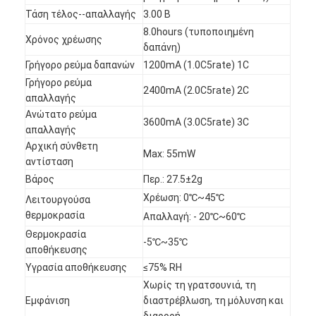
Τάση τέλος--απαλλαγής
3.00 Β
8.0hours (τυποποιημένη
Χρόνος χρέωσης
δαπάνη)
Γρήγορο ρεύμα δαπανών
1200mA (1.0C5rate) 1C
Γρήγορο ρεύμα
2400mA (2.0C5rate) 2C
απαλλαγής
Ανώτατο ρεύμα
3600mA (3.0C5rate) 3C
απαλλαγής
Αρχική σύνθετη
Max: 55mW
αντίσταση
Βάρος
Περ.: 27.5±2g
Χρέωση: 0℃~45℃
Λειτουργούσα
θερμοκρασία
Απαλλαγή: - 20℃~60℃
Θερμοκρασία
Σπίτι
-5℃~35℃
αποθήκευσης
Προϊόντα
Υγρασία αποθήκευσης
≤75% RH
Χωρίς τη γρατσουνιά, τη
Περίπου εμείς
Εμφάνιση
διαστρέβλωση, τη μόλυνση και
διαρροή