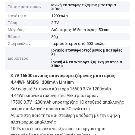
Ιονική επαναφορτιζόμενη μπαταρία
Τύπος μπαταριών
λίθιου
Ικανότητα
1200mAh
Τάση
3.7V
Μέγεθος
Διάμετρος 16.5mm ύψος: 50mm
Βάρος
30g
Ζωή κύκλων
περισσότεροι από 500 κύκλοι
ιονικές επαναφορτιζόμενες μπαταρίες
λι
Ειδικότερα:
,
ιονική AA επαναφορτιζόμενη μπαταρία
λίθιου
3.7V 16500 ιονικές επαναφορτιζόμενες μπαταρίες
4.44WH MSDS 1200mAh Lihtium
Κυλινδρικό λι-ιονικό κύτταρο 16500 3.7V 1200mAh
4.44Wh επανακαταλογηστέο Akku μπαταριών
17500 3.7V 1200mAh υποστήριξης 1C σταθερό απαλλαγής
ρεύμα απαλλαγής ποσοστού 3C ανώτατο
Αξιόπιστη ποιότητα και σταθερή απόδοση με την υψηλή
πλατφόρμα απαλλαγής
100% στο εσωτερικό να εξετάσει και εργαστήριο.