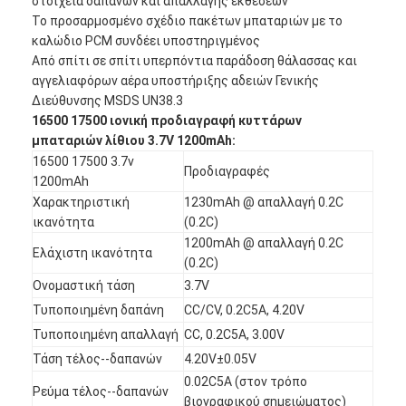
στοιχεία δαπανών και απαλλαγής εκθέσεων
Το προσαρμοσμένο σχέδιο πακέτων μπαταριών με το
καλώδιο PCM συνδέει υποστηριγμένος
Από σπίτι σε σπίτι υπερπόντια παράδοση θάλασσας και
αγγελιαφόρων αέρα υποστήριξης αδειών Γενικής
Διεύθυνσης MSDS UN38.3
16500 17500 ιονική προδιαγραφή κυττάρων
μπαταριών λίθιου 3.7V 1200mAh:
16500 17500 3.7v
Προδιαγραφές
1200mAh
Χαρακτηριστική
1230mAh @ απαλλαγή 0.2C
ικανότητα
(0.2C)
1200mAh @ απαλλαγή 0.2C
Ελάχιστη ικανότητα
(0.2C)
Ονομαστική τάση
3.7V
Τυποποιημένη δαπάνη
CC/CV, 0.2C5A, 4.20V
Τυποποιημένη απαλλαγή
CC, 0.2C5A, 3.00V
Τάση τέλος--δαπανών
4.20V±0.05V
0.02C5A (στον τρόπο
Ρεύμα τέλος--δαπανών
βιογραφικού σημειώματος)