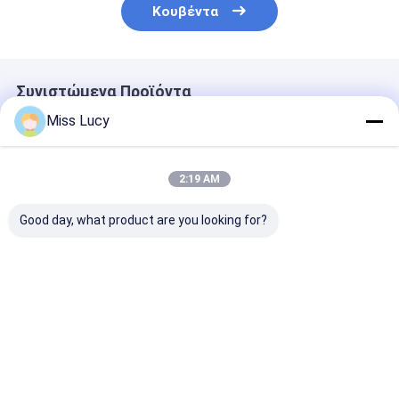
Κουβέντα
Συνιστώμενα Προϊόντα
Miss Lucy
2:19 AM
Good day, what product are you looking for?
ΙΝΡ18500
Αξία Α INR18350
2300mAh 3.7V
Λιθιοϊονική
Λιθιοϊονική
Ηλεκτρικές
μπαταρία 2000mAh
μπαταρία 3.7V
μπαταρίες ιό
Μεγάλη
900mAh Μεγάλης
λιθίου CB CE
χωρητικότητα 3.7V
χωρητικότητας
Καλύτερη τιμή
Καλύτερη τιμή
Καλύτερη 
επαναφορτιζόμενη
επαναφορτιζόμενη
μπαταρία ιόντων
μπαταρία
λιθίου
Αρχική Σελίδα
Desktop Site