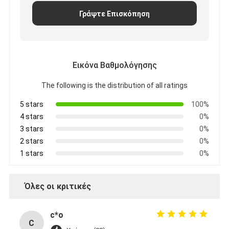
Αρχική μπαταρία λίθιου
Γράψτε Επισκόπηση
υβριδική μπαταρία αυτοκινήτων
Εικόνα Βαθμολόγησης
The following is the distribution of all ratings
5 stars
100%
4 stars
0%
3 stars
0%
2 stars
0%
1 stars
0%
Όλες οι κριτικές
c*o
C