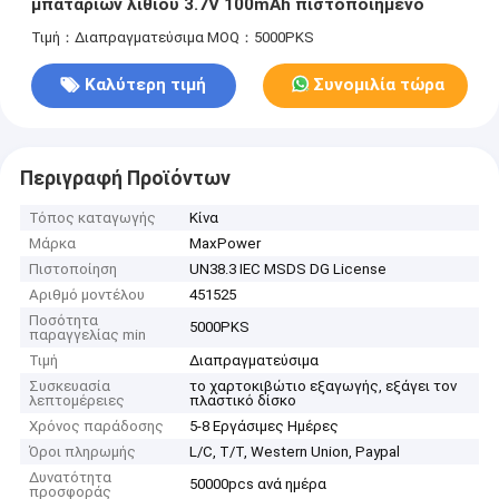
μπαταριών λίθιου 3.7V 100mAh πιστοποιημένο
Τιμή：Διαπραγματεύσιμα
MOQ：5000PKS
Καλύτερη τιμή
Συνομιλία τώρα
Περιγραφή Προϊόντων
Τόπος καταγωγής
Κίνα
Μάρκα
MaxPower
Πιστοποίηση
UN38.3 IEC MSDS DG License
Αριθμό μοντέλου
451525
Ποσότητα
5000PKS
παραγγελίας min
Τιμή
Διαπραγματεύσιμα
Συσκευασία
το χαρτοκιβώτιο εξαγωγής, εξάγει τον
λεπτομέρειες
πλαστικό δίσκο
Χρόνος παράδοσης
5-8 Εργάσιμες Ημέρες
Όροι πληρωμής
L/C, T/T, Western Union, Paypal
Δυνατότητα
50000pcs ανά ημέρα
προσφοράς