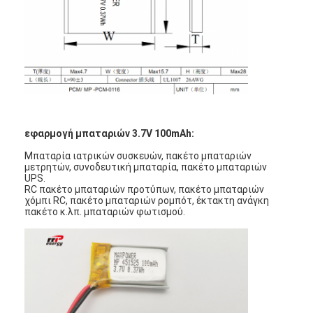
NiMH επαναφορτιζόμενες μπαταρίες
NiCd επαναφορτιζόμενες μπαταρίες
LCD φορτιστής μπαταρίας
πακέτα μπαταριών NiMH
Pack μπαταριών NiCd
εφαρμογή μπαταριών 3.7V 100mAh:
Μπαταρία ιατρικών συσκευών, πακέτο μπαταριών
πακέτα μπαταριών ιόντων λιθίου
μετρητών, συνοδευτική μπαταρία, πακέτο μπαταριών
UPS.
RC πακέτο μπαταριών προτύπων, πακέτο μπαταριών
φακός επαναφορτιζόμενη μπαταρία
χόμπι RC, πακέτο μπαταριών ρομπότ, έκτακτη ανάγκη
πακέτο κ.λπ. μπαταριών φωτισμού.
μπαταρία φωτισμού έκτακτης ανάγκης
Μπαταρία λι Mno2
Μπαταρία λι Socl2