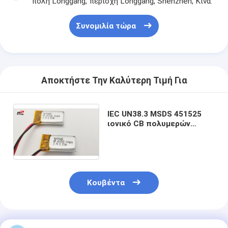
πόλη Longgang, περιοχή Longgang, Shenzhen, Κίνα.
Συνομιλία τώρα
Αποκτήστε Την Καλύτερη Τιμή Για
IEC UN38.3 MSDS 451525
ιονικό CB πολυμερών
μπαταριών λίθιου 3.7V
100mAh πιστοποιημένο
Κουβέντα