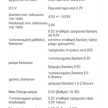
O.C.V
Περισσότερο από 3.7V
Δαπάνη που τελειώνει
4.2V +/--0.03V
την τάση
Απαλλαγή που τελειώνει
3.0V
την τάση
0.2C σταθερή τρέχουσα δαπάνη
σε 4.2V
τυποποιημένη μέθοδος
κατόπιν σταθερή δαπάνη τάσης
δαπανών
μέχρι χρεωμένος
τρέχουσες πτώσεις σε 0.02C
τυποποιημένη δαπάνη 0.2C
ρεύμα δαπανών
Γρήγορη δαπάνη 0.5C
τυποποιημένη δαπάνη 5.5-
6.5hours
χρόνος δαπανών
Σπίτι
γρήγορη δαπάνη 1.5-2.5hours
Προϊόντα
Max.Charge ρεύμα
0.5C (βαθμός 10-45)
Τυποποιημένο ρεύμα
0.2C σταθερή τρέχουσα τάση
Περίπου εμείς
απαλλαγής
3.0V τελών