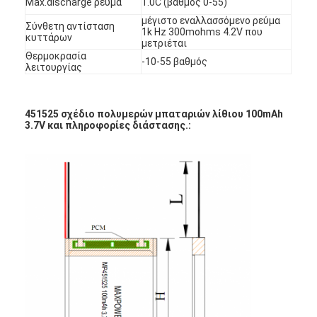
Max.discharge ρεύμα
1.0C (βαθμός 0-55)
Γύρος εργοστασίων
μέγιστο εναλλασσόμενο ρεύμα
Σύνθετη αντίσταση
1k Hz 300mohms 4.2V που
κυττάρων
μετριέται
Ποιοτικός έλεγχος
Θερμοκρασία
-10-55 βαθμός
λειτουργίας
Μας ελάτε σε επαφή με
Ειδήσεις
451525 σχέδιο πολυμερών μπαταριών λίθιου 100mAh
3.7V και πληροφορίες διάστασης.:
Συνομιλία τώρα
μπαταρία λίθιου lifepo4
ιονικές επαναφορτιζόμενες μπαταρίες λίθιου
Μπαταρία Lithium Polymer
μπαταρίες ενεργειακής αποθήκευσης