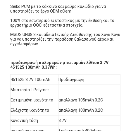
Seiko PCM με το κόκκινο και μαύρο καλώδιο για να
υποστηρίξει το έργο ODM cOem
100% στο εσωτερικό εξεταστικός με την έκθεση και το
εργαστήριο OQC. εξεταστικά στοιχεία
MSDS UN38.3 και άδεια Γενικής Διεύθυνσης του Χογκ Κογκ
για να υποστηρίξει την παράδοση θαλασσινού αέρα και
αγγελιαφόρων
προδιαγραφή πολυμερών μπαταριών λίθιου 3.7V
451525 100mAh 0.37Wh:
451525 3.7V 100mAh
Προδιαγραφή
Μπαταρία LiPolymer
Εκτιμημένη ικανότητα
απαλλαγή 105mAh 0.2C
Ελάχιστη ικανότητα
απαλλαγή 100mAh 0.2C
Κανονική τάση
3.7V
αρχική αντίσταση
λιγότερο από 400ohms