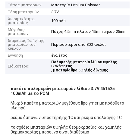
Τύπος μπαταριών
Μπαταρία Lithium Polymer
Τάση μπαταριών
3.7V
Χωρητικότητα
100mAh
μπαταρίας
Μέγεθος
Πάχος 4.5mm πλάτος 15mm μήκος 25mm
μπαταριών
διάρκειας ζωής της
μπαταρίας του
Περισσότεροι από 800 κύκλοι
κύκλου
Εγγύηση
ένα έτος
Πολυμερής μπαταρία λίθιου υψηλής
Ειδικότερα:
ικανότητας
,
μπαταρία lipo υψηλής δύναμης
πακέτο πολυμερών μπαταριών λίθιου 3.7V 451525
100mAh με το PCM
Μικρό πακέτο μπαταριών μεγέθους lipolymer με πρόσθετο
ελαφρύ
ρεύμα δαπανών υποστήριξης 1C και ρεύμα απαλλαγής 1C
το σχέδιο μπαταριών υψηλής θερμοκρασίας και χαμηλής
θερμοκρασίας μπορεί να είναι διαθέσιμο