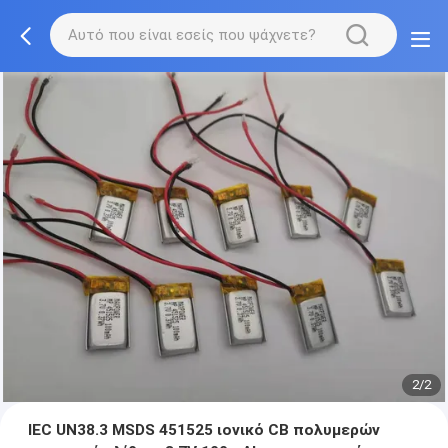
2/2
IEC UN38.3 MSDS 451525 ιονικό CB πολυμερών