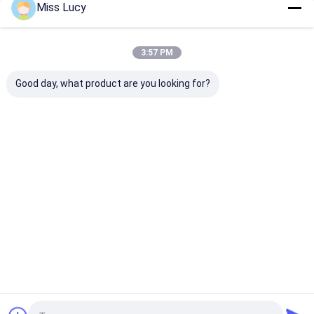
Συνιστώμενα Προϊόντα
Miss Lucy
3:57 PM
Good day, what product are you looking for?
8500mAh μπαταρία
451730HP 210mAh
MP81438HP
πολυμερούς λιθίου
3.7V LiPolymer
3600mAh 15C
με μετρητή αερίου
μπαταρία για
Μπαταρία LiP
IC LiPolymer
ηχογράφηση φωνής
| 11.1V
μπαταρία 5960165
Καλύτερη τιμή
Καλύτερη τιμή
Καλύτερη 
3.7V 8.5AH
Αρχική Σελίδα
Desktop Site
Sitemap
Πολιτική απορρήτου
Ποιότητα
μπαταρία λίθιου lifepo4
Κίνα εργοστάσιο.Copyright ©
2026 MAXPOWER INDUSTRIAL CO.,LTD. All Rights Reserved.