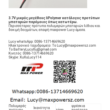
Αρχική μπαταρία λίθιου
υβριδική μπαταρία αυτοκινήτων
3.7V μικρός μεγέθους liPolymer κατάλογος προτύπων
μπαταριών παρόμοιος όπως κατωτέρω.
Περισσότερες πρότυπα πολυμερών μπαταριών λίθιου και
δοκιμή δειγμάτων, επαφή maxpower Lucy άμεσα.
Lucy whatsApp: 0086-13714669620
Ηλεκτρονικό ταχυδρομείο: Το Lucy@maxpowersz.com
Το BatteryLucyXu@gmail.com
Κινητός: 0086-13714669620
Skype: XuXuLucy114
Πολυμερές
φρέσκια
Ικανότητα
πρότυπο
τάση
ποσότητα