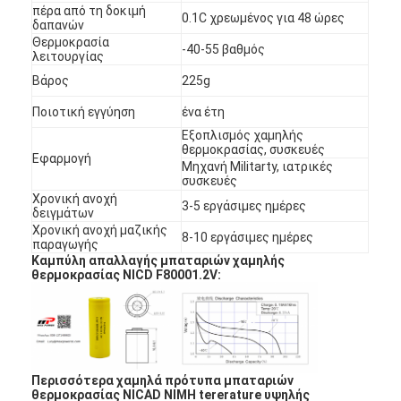
πέρα από τη δοκιμή
0.1C χρεωμένος για 48 ώρες
δαπανών
Θερμοκρασία
-40-55 βαθμός
λειτουργίας
Βάρος
225g
Ποιοτική εγγύηση
ένα έτη
Εξοπλισμός χαμηλής
θερμοκρασίας, συσκευές
Εφαρμογή
Μηχανή Militarty, ιατρικές
συσκευές
Χρονική ανοχή
3-5 εργάσιμες ημέρες
δειγμάτων
Χρονική ανοχή μαζικής
8-10 εργάσιμες ημέρες
παραγωγής
Καμπύλη απαλλαγής μπαταριών χαμηλής
θερμοκρασίας NICD F80001.2V:
Σπίτι
Προϊόντα
Περίπου εμείς
Περισσότερα χαμηλά πρότυπα μπαταριών
θερμοκρασίας NICAD NIMH tererature υψηλής