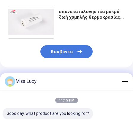
επανακαταλογηστέα μακρά
ζωή χαμηλής θερμοκρασίας
υψηλής ικανότητας
μπαταριών 1.2V F8000mAh
NiCd
Κουβέντα
Συνιστώμενα Προϊόντα
Miss Lucy
11:15 PM
Good day, what product are you looking for?