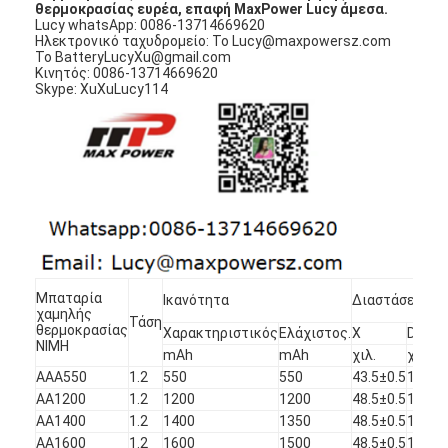
θερμοκρασίας ευρέα, επαφή MaxPower Lucy άμεσα.
Γύρος εργοστασίων
Lucy whatsApp: 0086-13714669620
Ηλεκτρονικό ταχυδρομείο: Το Lucy@maxpowersz.com
Το BatteryLucyXu@gmail.com
Ποιοτικός έλεγχος
Κινητός: 0086-13714669620
Skype: XuXuLucy114
Μας ελάτε σε επαφή με
Ειδήσεις
Συνομιλία τώρα
μπαταρία λίθιου lifepo4
Μπαταρία
Ικανότητα
Διαστάσεις
χαμηλής
Τάση
ιονικές επαναφορτιζόμενες μπαταρίες λίθιου
θερμοκρασίας
Χαρακτηριστικός
Ελάχιστος.
Χ
Dia.
NIMH
mAh
mAh
χιλ.
χιλ.
Μπαταρία Lithium Polymer
AAA550
1.2
550
550
43.5±0.5
10.0+
AA1200
1.2
1200
1200
48.5±0.5
13.9+
μπαταρίες ενεργειακής αποθήκευσης
AA1400
1.2
1400
1350
48.5±0.5
13.9+
AA1600
1.2
1600
1500
48.5±0.5
13.9+