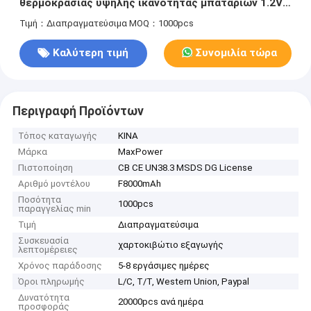
θερμοκρασίας υψηλής ικανότητας μπαταριών 1.2V
F8000mAh NiCd
Τιμή：Διαπραγματεύσιμα
MOQ：1000pcs
Καλύτερη τιμή
Συνομιλία τώρα
Περιγραφή Προϊόντων
Τόπος καταγωγής
ΚΙΝΑ
Μάρκα
MaxPower
Πιστοποίηση
CB CE UN38.3 MSDS DG License
Αριθμό μοντέλου
F8000mAh
Ποσότητα
1000pcs
παραγγελίας min
Τιμή
Διαπραγματεύσιμα
Συσκευασία
χαρτοκιβώτιο εξαγωγής
λεπτομέρειες
Χρόνος παράδοσης
5-8 εργάσιμες ημέρες
Όροι πληρωμής
L/C, T/T, Western Union, Paypal
Δυνατότητα
20000pcs ανά ημέρα
προσφοράς