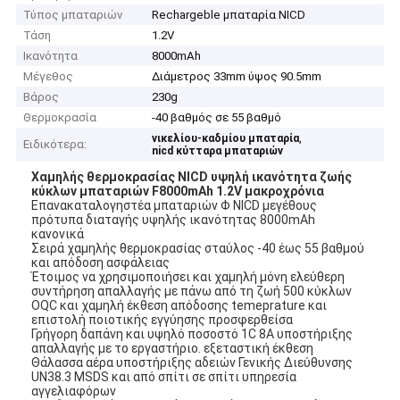
Τύπος μπαταριών
Rechargeble μπαταρία NICD
Τάση
1.2V
Ικανότητα
8000mAh
Μέγεθος
Διάμετρος 33mm ύψος 90.5mm
Βάρος
230g
Θερμοκρασία
-40 βαθμός σε 55 βαθμό
,
νικελίου-καδμίου μπαταρία
Ειδικότερα:
nicd κύτταρα μπαταριών
Χαμηλής θερμοκρασίας NICD υψηλή ικανότητα ζωής
κύκλων μπαταριών F8000mAh 1.2V μακροχρόνια
Επανακαταλογηστέα μπαταριών Φ NICD μεγέθους
πρότυπα διαταγής υψηλής ικανότητας 8000mAh
κανονικά
Σειρά χαμηλής θερμοκρασίας σταύλος -40 έως 55 βαθμού
και απόδοση ασφάλειας
Έτοιμος να χρησιμοποιήσει και χαμηλή μόνη ελεύθερη
συντήρηση απαλλαγής με πάνω από τη ζωή 500 κύκλων
OQC και χαμηλή έκθεση απόδοσης temeprature και
επιστολή ποιοτικής εγγύησης προσφερθείσα
Γρήγορη δαπάνη και υψηλό ποσοστό 1C 8A υποστήριξης
απαλλαγής με το εργαστήριο. εξεταστική έκθεση
Θάλασσα αέρα υποστήριξης αδειών Γενικής Διεύθυνσης
UN38.3 MSDS και από σπίτι σε σπίτι υπηρεσία
αγγελιαφόρων