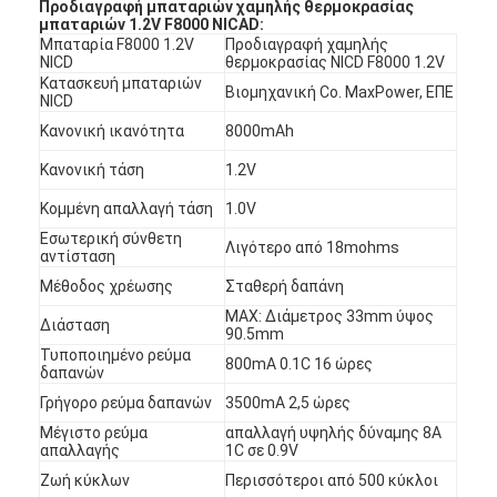
Προδιαγραφή μπαταριών χαμηλής θερμοκρασίας
μπαταριών 1.2V F8000 NICAD:
Μπαταρία F8000 1.2V
Προδιαγραφή χαμηλής
NICD
θερμοκρασίας NICD F8000 1.2V
Κατασκευή μπαταριών
Βιομηχανική Co. MaxPower, ΕΠΕ
NICD
Κανονική ικανότητα
8000mAh
Κανονική τάση
1.2V
Κομμένη απαλλαγή τάση
1.0V
Εσωτερική σύνθετη
Λιγότερο από 18mohms
αντίσταση
Μέθοδος χρέωσης
Σταθερή δαπάνη
MAX: Διάμετρος 33mm ύψος
Διάσταση
90.5mm
Τυποποιημένο ρεύμα
800mA 0.1C 16 ώρες
δαπανών
Γρήγορο ρεύμα δαπανών
3500mA 2,5 ώρες
Μέγιστο ρεύμα
απαλλαγή υψηλής δύναμης 8A
απαλλαγής
1C σε 0.9V
Ζωή κύκλων
Περισσότεροι από 500 κύκλοι