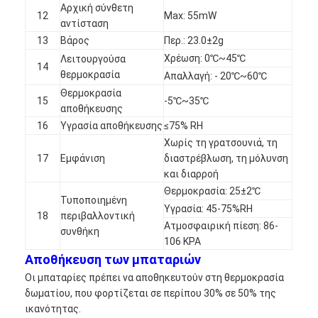
Αρχική σύνθετη
Γύρος εργοστασίων
12
Max: 55mW
αντίσταση
13
Βάρος
Περ.: 23.0±2g
Ποιοτικός έλεγχος
Χρέωση: 0℃~45℃
Λειτουργούσα
14
θερμοκρασία
Μας ελάτε σε επαφή με
Απαλλαγή: - 20℃~60℃
Θερμοκρασία
15
-5℃~35℃
Ειδήσεις
αποθήκευσης
16
Υγρασία αποθήκευσης
≤75% RH
Συνομιλία τώρα
Χωρίς τη γρατσουνιά, τη
17
Εμφάνιση
διαστρέβλωση, τη μόλυνση
και διαρροή
Θερμοκρασία: 25±2℃
Τυποποιημένη
μπαταρία λίθιου lifepo4
Υγρασία: 45-75%RH
18
περιβαλλοντική
Ατμοσφαιρική πίεση: 86-
συνθήκη
ιονικές επαναφορτιζόμενες μπαταρίες λίθιου
106 KPA
Αποθήκευση των μπαταριών
Μπαταρία Lithium Polymer
Οι μπαταρίες πρέπει να αποθηκευτούν στη θερμοκρασία
δωματίου, που φορτίζεται σε περίπου 30% σε 50% της
μπαταρίες ενεργειακής αποθήκευσης
ικανότητας.