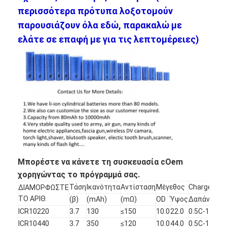
περισσότερα πρότυπα λοξοτομούν
παρουσιάζουν όλα εδώ, παρακαλώ με
ελάτε σε επαφή με για τις λεπτομέρειες)
Μπορέστε να κάνετε τη συσκευασία cOem
χορηγώντας το πρόγραμμά σας.
Τάση
Ικανότητα
Αντίσταση
Μέγεθος
Charge&a;D
ΔΙΑΜΟΡΦΩΣΤΕ
ΤΟ ΑΡΙΘ.
(β)
(mAh)
(mΩ)
OD
Ύψος
Δαπάνη
Α
ICR10220
3.7
130
≤150
10.0
22.0
0.5C-1C
0
ICR10440
3.7
350
≤120
10.0
44.0
0.5C-1C
0