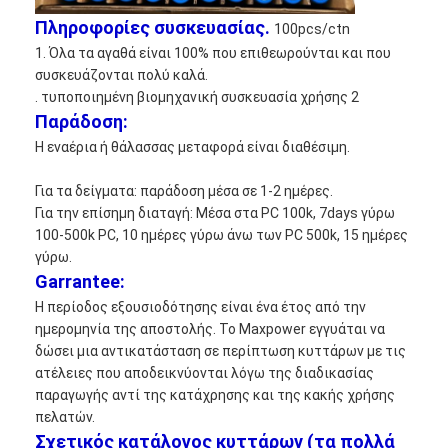
Αρχική μπαταρία λίθιου
Πληροφορίες συσκευασίας.
100pcs/ctn
υβριδική μπαταρία αυτοκινήτων
1. Όλα τα αγαθά είναι 100% που επιθεωρούνται και που
συσκευάζονται πολύ καλά.
. τυποποιημένη βιομηχανική συσκευασία χρήσης 2
Παράδοση:
Η εναέρια ή θάλασσας μεταφορά είναι διαθέσιμη.
Για τα δείγματα: παράδοση μέσα σε 1-2 ημέρες.
Για την επίσημη διαταγή: Μέσα στα PC 100k, 7days γύρω
100-500k PC, 10 ημέρες γύρω άνω των PC 500k, 15 ημέρες
γύρω.
Garrantee:
Η περίοδος εξουσιοδότησης είναι ένα έτος από την
ημερομηνία της αποστολής. Το Maxpower εγγυάται να
δώσει μια αντικατάσταση σε περίπτωση κυττάρων με τις
ατέλειες που αποδεικνύονται λόγω της διαδικασίας
παραγωγής αντί της κατάχρησης και της κακής χρήσης
πελατών.
Σχετικός κατάλογος κυττάρων (τα πολλά