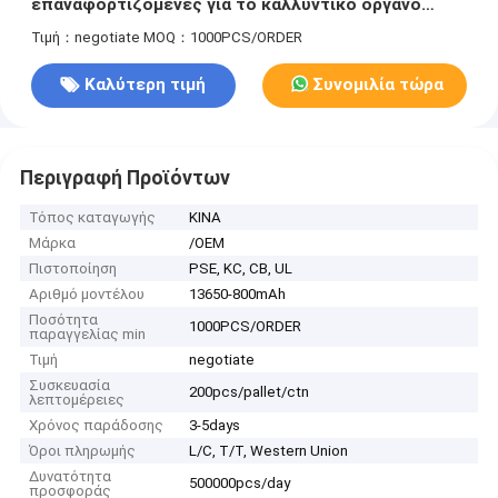
επαναφορτιζόμενες για το καλλυντικό όργανο
υψηλής συχνότητας
Τιμή：negotiate
MOQ：1000PCS/ORDER
Καλύτερη τιμή
Συνομιλία τώρα
Περιγραφή Προϊόντων
Τόπος καταγωγής
ΚΙΝΑ
Μάρκα
/OEM
Πιστοποίηση
PSE, KC, CB, UL
Αριθμό μοντέλου
13650-800mAh
Ποσότητα
1000PCS/ORDER
παραγγελίας min
Τιμή
negotiate
Συσκευασία
200pcs/pallet/ctn
λεπτομέρειες
Χρόνος παράδοσης
3-5days
Όροι πληρωμής
L/C, T/T, Western Union
Δυνατότητα
500000pcs/day
προσφοράς