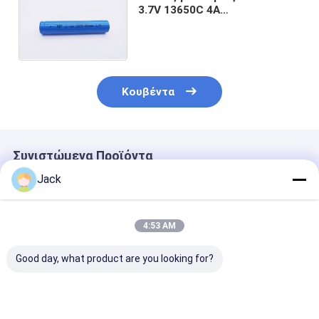
3.7V 13650C 4A
επαναφορτιζόμενες για το
καλλυντικό όργανο υψηλής
συχνότητας
Κουβέντα
Συνιστώμενα Προϊόντα
Jack
4:53 AM
Good day, what product are you looking for?
ΙΝΡ18500
Αξία Α INR18350
2300mAh 3.7V
Λιθιοϊονική
Λιθιοϊονική
Ηλεκτρικές
μπαταρία 2000mAh
μπαταρία 3.7V
μπαταρίες ιό