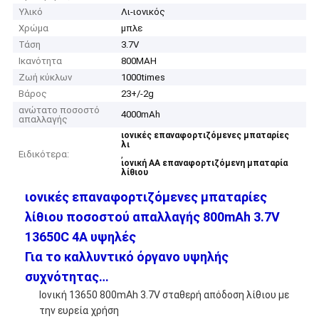
Υλικό
Λι-ιονικός
Χρώμα
μπλε
Τάση
3.7V
Ικανότητα
800MAH
Ζωή κύκλων
1000times
Βάρος
23+/-2g
ανώτατο ποσοστό
4000mAh
απαλλαγής
ιονικές επαναφορτιζόμενες μπαταρίες
λι
Ειδικότερα:
,
ιονική AA επαναφορτιζόμενη μπαταρία
λίθιου
ιονικές επαναφορτιζόμενες μπαταρίες
λίθιου ποσοστού απαλλαγής 800mAh 3.7V
13650C 4A υψηλές
Για το καλλυντικό όργανο υψηλής
συχνότητας…
Ιονική 13650 800mAh 3.7V σταθερή απόδοση λίθιου με
την ευρεία χρήση