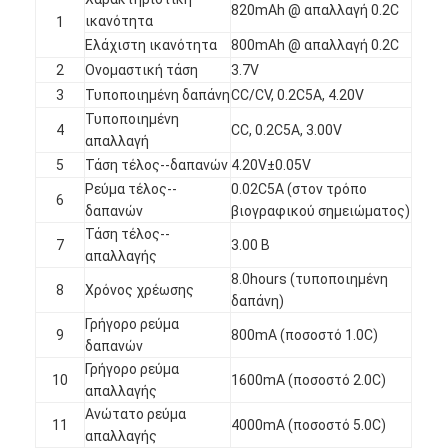
820mAh @ απαλλαγή 0.2C
ικανότητα
1
Ελάχιστη ικανότητα
800mAh @ απαλλαγή 0.2C
2
Ονομαστική τάση
3.7V
3
Τυποποιημένη δαπάνη
CC/CV, 0.2C5A, 4.20V
Τυποποιημένη
4
CC, 0.2C5A, 3.00V
απαλλαγή
5
Τάση τέλος--δαπανών
4.20V±0.05V
Ρεύμα τέλος--
0.02C5A (στον τρόπο
6
δαπανών
βιογραφικού σημειώματος)
Τάση τέλος--
7
3.00 Β
απαλλαγής
8.0hours (τυποποιημένη
8
Χρόνος χρέωσης
δαπάνη)
Γρήγορο ρεύμα
Σπίτι
9
800mA (ποσοστό 1.0C)
δαπανών
Γρήγορο ρεύμα
Προϊόντα
10
1600mA (ποσοστό 2.0C)
απαλλαγής
Ανώτατο ρεύμα
Περίπου εμείς
11
4000mA (ποσοστό 5.0C)
απαλλαγής