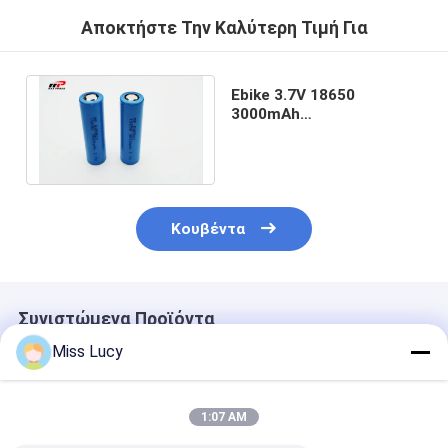
Αποκτήστε Την Καλύτερη Τιμή Για
Ebike 3.7V 18650
3000mAh
επανακαταλογηστέο
πακέτο μπαταριών λι
ιονικό
Κουβέντα
Συνιστώμενα Προϊόντα
Miss Lucy
1:07 AM