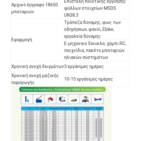
Επιστολή ποιοτικής εγγύησης
Αρχικό έγγραφο 18650
Γύρος εργοστασίων
φύλλων στοιχείων MSDS
μπαταριών
UN38.3
Ποιοτικός έλεγχος
Τράπεζα δύναμης, φως των
οδηγήσεων, φανοί, Ebike,
Μας ελάτε σε επαφή με
εργαλεία δύναμης
Εφαρμογή
Ε-μηχανικό δίκυκλο, χόμπι RC,
Ειδήσεις
παιχνίδια, πακέτο μπαταριών
ηλιακών συστημάτων
Συνομιλία τώρα
Χρονική ανοχή δειγμάτων
3 εργάσιμες ημέρες
Χρονική ανοχή μαζικής
10-15 εργάσιμες ημέρες
παραγωγής
μπαταρία λίθιου lifepo4
ιονικές επαναφορτιζόμενες μπαταρίες λίθιου
Μπαταρία Lithium Polymer
μπαταρίες ενεργειακής αποθήκευσης