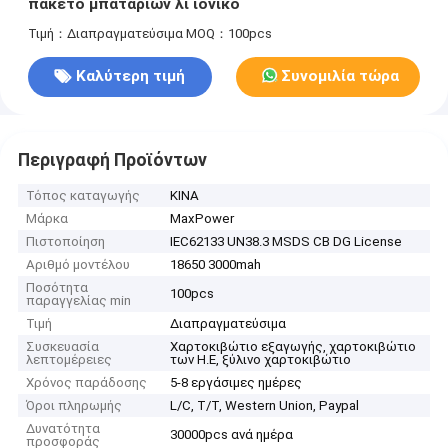
πακέτο μπαταριών λι ιονικό
Τιμή：Διαπραγματεύσιμα
MOQ：100pcs
Καλύτερη τιμή
Συνομιλία τώρα
Περιγραφή Προϊόντων
Τόπος καταγωγής
ΚΙΝΑ
Μάρκα
MaxPower
Πιστοποίηση
IEC62133 UN38.3 MSDS CB DG License
Αριθμό μοντέλου
18650 3000mah
Ποσότητα
100pcs
παραγγελίας min
Τιμή
Διαπραγματεύσιμα
Συσκευασία
Χαρτοκιβώτιο εξαγωγής, χαρτοκιβώτιο
λεπτομέρειες
των Η.Ε, ξύλινο χαρτοκιβώτιο
Χρόνος παράδοσης
5-8 εργάσιμες ημέρες
Όροι πληρωμής
L/C, T/T, Western Union, Paypal
Δυνατότητα
30000pcs ανά ημέρα
προσφοράς