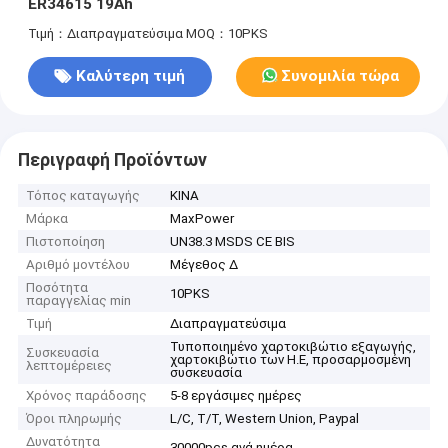
ER34615 19Ah
Τιμή：Διαπραγματεύσιμα
MOQ：10PKS
Καλύτερη τιμή
Συνομιλία τώρα
Περιγραφή Προϊόντων
Τόπος καταγωγής
ΚΙΝΑ
Μάρκα
MaxPower
Πιστοποίηση
UN38.3 MSDS CE BIS
Αριθμό μοντέλου
Μέγεθος Δ
Ποσότητα
10PKS
παραγγελίας min
Τιμή
Διαπραγματεύσιμα
Τυποποιημένο χαρτοκιβώτιο εξαγωγής,
Συσκευασία
χαρτοκιβώτιο των Η.Ε, προσαρμοσμένη
λεπτομέρειες
συσκευασία
Χρόνος παράδοσης
5-8 εργάσιμες ημέρες
Όροι πληρωμής
L/C, T/T, Western Union, Paypal
Δυνατότητα
30000pcs ανά ημέρα