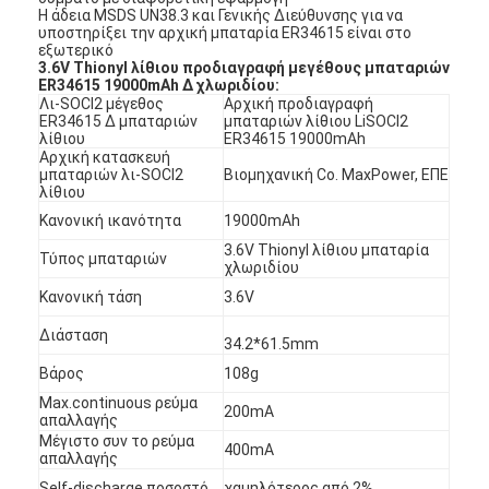
Η άδεια MSDS UN38.3 και Γενικής Διεύθυνσης για να
υποστηρίξει την αρχική μπαταρία ER34615 είναι στο
εξωτερικό
3.6V Thionyl λίθιου προδιαγραφή μεγέθους μπαταριών
ER34615 19000mAh Δ χλωριδίου:
Λι-SOCl2 μέγεθος
Αρχική προδιαγραφή
ER34615 Δ μπαταριών
μπαταριών λίθιου LiSOCl2
λίθιου
ER34615 19000mAh
Αρχική κατασκευή
μπαταριών λι-SOCl2
Βιομηχανική Co. MaxPower, ΕΠΕ
λίθιου
Κανονική ικανότητα
19000mAh
3.6V Thionyl λίθιου μπαταρία
Τύπος μπαταριών
χλωριδίου
Κανονική τάση
3.6V
Διάσταση
34.2*61.5mm
Βάρος
108g
Max.continuous ρεύμα
200mA
απαλλαγής
Μέγιστο συν το ρεύμα
400mA
απαλλαγής
Self-discharge ποσοστό
χαμηλότερος από 2%