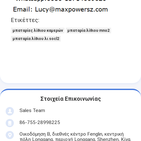
Αρχική μπαταρία λίθιου
υβριδική μπαταρία αυτοκινήτων
Ετικέττες:
μπαταρίες λίθιου καμερών
μπαταρία λίθιου mno2
μπαταρία λίθιου λι socl2
Στοιχεία Επικοινωνίας
Sales Team
86-755-28998225
Οικοδόμηση Β, διεθνές κέντρο Fenglin, κεντρική
πόλη Longgang, περιοχή Longgang, Shenzhen, Κίνα.