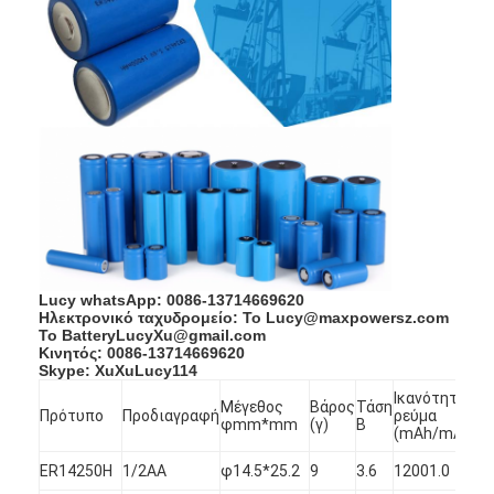
Γύρος εργοστασίων
Ποιοτικός έλεγχος
Μας ελάτε σε επαφή με
Ειδήσεις
Συνομιλία τώρα
Lucy whatsApp: 0086-13714669620
μπαταρία λίθιου lifepo4
Ηλεκτρονικό ταχυδρομείο: Το Lucy@maxpowersz.com
Το BatteryLucyXu@gmail.com
Κινητός: 0086-13714669620
ιονικές επαναφορτιζόμενες μπαταρίες λίθιου
Skype: XuXuLucy114
Μέ
Ικανότητα/
Μέγεθος
Βάρος
Τάση
ρε
Μπαταρία Lithium Polymer
Πρότυπο
Προδιαγραφή
ρεύμα
φmm*mm
(γ)
Β
απ
(mAh/mA)
(μ
μπαταρίες ενεργειακής αποθήκευσης
ER14250H
1/2AA
φ14.5*25.2
9
3.6
12001.0
20