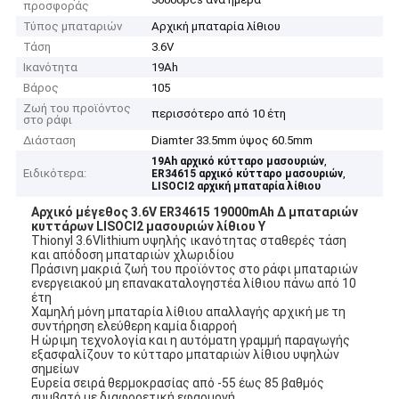
προσφοράς
Τύπος μπαταριών
Αρχική μπαταρία λίθιου
Τάση
3.6V
Ικανότητα
19Ah
Βάρος
105
Ζωή του προϊόντος
περισσότερο από 10 έτη
στο ράφι
Διάσταση
Diamter 33.5mm ύψος 60.5mm
,
19Ah αρχικό κύτταρο μασουριών
Ειδικότερα:
,
ER34615 αρχικό κύτταρο μασουριών
LISOCI2 αρχική μπαταρία λίθιου
Αρχικό μέγεθος 3.6V ER34615 19000mAh Δ μπαταριών
κυττάρων LISOCI2 μασουριών λίθιου Υ
Thionyl 3.6Vlithium υψηλής ικανότητας σταθερές τάση
και απόδοση μπαταριών χλωριδίου
Πράσινη μακριά ζωή του προϊόντος στο ράφι μπαταριών
ενεργειακού μη επανακαταλογηστέα λίθιου πάνω από 10
έτη
Χαμηλή μόνη μπαταρία λίθιου απαλλαγής αρχική με τη
συντήρηση ελεύθερη καμία διαρροή
Η ώριμη τεχνολογία και η αυτόματη γραμμή παραγωγής
εξασφαλίζουν το κύτταρο μπαταριών λίθιου υψηλών
σημείων
Ευρεία σειρά θερμοκρασίας από -55 έως 85 βαθμός
συμβατό με διαφορετική εφαρμογή