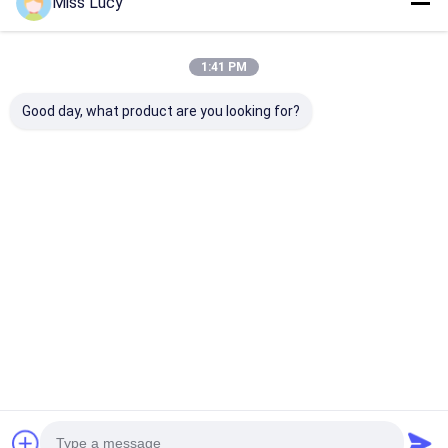
Miss Lucy
1:41 PM
Good day, what product are you looking for?
Η μπαταρία Li-
Er26500 3.6v
ER2450 Li-SC
SOCl2+SLC μοντέλο
8500mah 9ah lisocl2
μπαταρία TP
ER34615H+SLC1550
μπαταρία Er26500 C
μπαταρία ER2
μέγεθος μπαταρία
3.6V 500mAh
λιθίου 3.6V
Lithium Button
Καλύτερη τιμή
Καλύτερη τιμή
Καλύτερη 
9000mah
πρωτεύουσα
μπαταρία λιθίου
Αρχική Σελίδα
Desktop Site
Sitemap
Πολιτική απορρήτου
Ποιότητα
μπαταρία λίθιου lifepo4
Κίνα εργοστάσιο.Copyright ©
2026 MAXPOWER INDUSTRIAL CO.,LTD. All Rights Reserved.