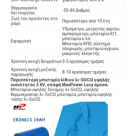
Θερμοκρασία
-55-85 βαθμός
λειτουργίας
Ζωή του προϊόντος στο
Περισσότερο από 10 έτη
ράφι
Υδρόμετρο, μετρητής αερίου,
αμπερόμετρο, μπαταρία IOT,
μπαταρία κ.λπ.
Εφαρμογή
Μπαταρία RFID, σύστημα
πληρωμής, μπαταρία κεριών,
μακρινός ελεγκτής
Χρονική ανοχή δειγμάτων
3-5 εργάσιμες ημέρες
Χρονική ανοχή μαζικής
8-10 εργάσιμες ημέρες
παραγωγής
Περισσότερη
μπαταρία λίθιου
λι-
SOCl2
υψηλής
ικανότητας 3.6V
, επαφή MaxPower Lucy άμεσα.
Μπαταρία υψηλής δύναμης λι-SoCl2, υψηλής
θερμοκρασίας λι-SoCl2 μπαταρία, μπαταρία υψηλής
τάσης λι-SoCl2
Σπίτι
Προϊόντα
Περίπου εμείς