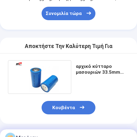
Συνομιλία τώρα
Αποκτήστε Την Καλύτερη Τιμή Για
αρχικό κύτταρο
μασουριών 33.5mm
3.6V LISOCI2 ER34615
19Ah
Κουβέντα
Συνιστώμενα Προϊόντα