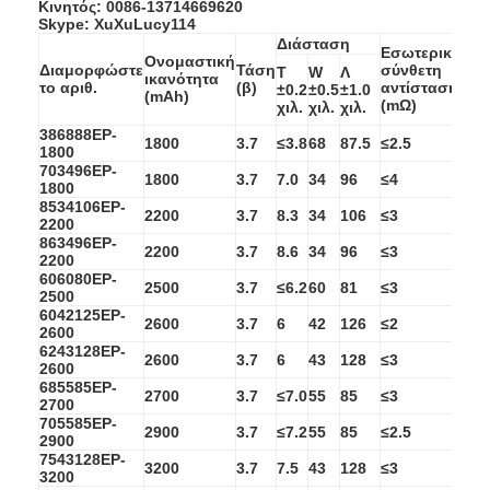
Κινητός: 0086-13714669620
NiMH επαναφορτιζόμενες μπαταρίες
Skype: XuXuLucy114
Διάσταση
Ανώ
Εσωτερική
NiCd επαναφορτιζόμενες μπαταρίες
Ονομαστική
Διαμορφώστε
Τάση
σύνθετη
Τ
W
Λ
Συν
ικανότητα
το αριθ.
(β)
αντίσταση
±0.2
±0.5
±1.0
ρε
(mAh)
(mΩ)
χιλ.
χιλ.
χιλ.
απ
LCD φορτιστής μπαταρίας
386888EP-
1800
3.7
≤3.8
68
87.5
≤2.5
40
1800
πακέτα μπαταριών NiMH
703496EP-
1800
3.7
7.0
34
96
≤4
40
1800
Pack μπαταριών NiCd
8534106EP-
2200
3.7
8.3
34
106
≤3
40
2200
863496EP-
2200
3.7
8.6
34
96
≤3
40
πακέτα μπαταριών ιόντων λιθίου
2200
606080EP-
2500
3.7
≤6.2
60
81
≤3
40
2500
φακός επαναφορτιζόμενη μπαταρία
6042125EP-
2600
3.7
6
42
126
≤2
40
2600
μπαταρία φωτισμού έκτακτης ανάγκης
6243128EP-
2600
3.7
6
43
128
≤3
40
2600
685585EP-
2700
3.7
≤7.0
55
85
≤3
40
Μπαταρία λι Mno2
2700
705585EP-
2900
3.7
≤7.2
55
85
≤2.5
40
2900
Μπαταρία λι Socl2
7543128EP-
3200
3.7
7.5
43
128
≤3
40
3200