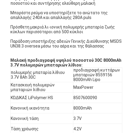
ποσοστού και συντήρησης ελεύθερη μαλακή
Μπορέστε ρεύμα να υποστηρίξετε το ανώτατο της
απαλλαγής 240A και απαλλαγής 280A puls
Πρόσθετη μακριά λι-ιονική πολυμερής μπαταρία ζωής
κύκλων περισσότεροι από 500 κύκλοι
Παράδοση υποστήριξης αδειών Γενικής Διεύθυνσης MSDS
UN38.3 oversea μέσω του αέρα και της θάλασσας
Μαλακή προδιαγραφή υψηλού ποσοστού 30C 8000mAh
3.7V πολυμερών μπαταριών λίθιου:
προδιαγραφή κυττάρων
πολυμερής μπαταρία λίθιου
μπαταριών 8559156
3.7V 8Ah 30C
8000mAh Lipo
Κατασκευή πολυμερών
MaxPower
μπαταριών λίθιου
ΚΏΔΙΚΑΣ LiPolymer HS
8507600090
Κανονική ικανότητα
8000mAh
Κανονική τάση
3.7V
Τάση χρέωσης
4.2V