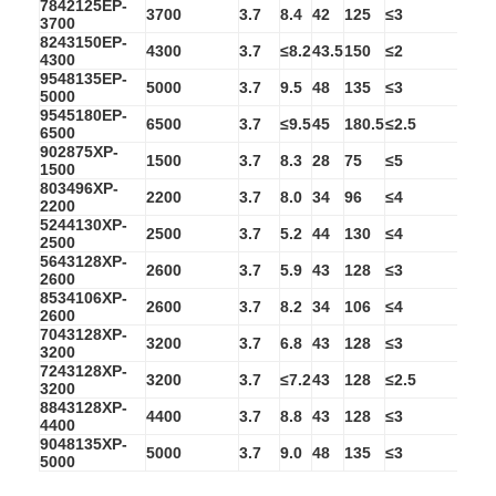
Αρχική μπαταρία λίθιου
7842125EP-
3700
3.7
8.4
42
125
≤3
40
3700
8243150EP-
4300
3.7
≤8.2
43.5
150
≤2
40
υβριδική μπαταρία αυτοκινήτων
4300
9548135EP-
5000
3.7
9.5
48
135
≤3
40
5000
9545180EP-
6500
3.7
≤9.5
45
180.5
≤2.5
40
6500
902875XP-
1500
3.7
8.3
28
75
≤5
35
1500
803496XP-
2200
3.7
8.0
34
96
≤4
35
2200
5244130XP-
2500
3.7
5.2
44
130
≤4
35
2500
5643128XP-
2600
3.7
5.9
43
128
≤3
35
2600
8534106XP-
2600
3.7
8.2
34
106
≤4
35
2600
7043128XP-
3200
3.7
6.8
43
128
≤3
35
3200
7243128XP-
3200
3.7
≤7.2
43
128
≤2.5
35
3200
8843128XP-
4400
3.7
8.8
43
128
≤3
35
4400
9048135XP-
5000
3.7
9.0
48
135
≤3
35
5000