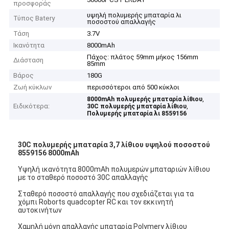
προσφοράς
υψηλή πολυμερής μπαταρία λι
Τύπος Batery
ποσοστού απαλλαγής
Τάση
3.7V
Ικανότητα
8000mAh
Πάχος: πλάτος 59mm μήκος 156mm
Διάσταση
85mm
Βάρος
180G
Ζωή κύκλων
περισσότεροι από 500 κύκλοι
,
8000mAh πολυμερής μπαταρία λίθιου
Ειδικότερα:
,
30C πολυμερής μπαταρία λίθιου
Πολυμερής μπαταρία λι 8559156
30C πολυμερής μπαταρία 3,7 λίθιου υψηλού ποσοστού
8559156 8000mAh
Υψηλή ικανότητα 8000mAh πολυμερών μπαταριών λίθιου
με το σταθερό ποσοστό 30C απαλλαγής
Σταθερό ποσοστό απαλλαγής που σχεδιάζεται για τα
χόμπι Roborts quadcopter RC και τον εκκινητή
αυτοκινήτων
Χαμηλή μόνη απαλλαγής μπαταρία Polymery λίθιου