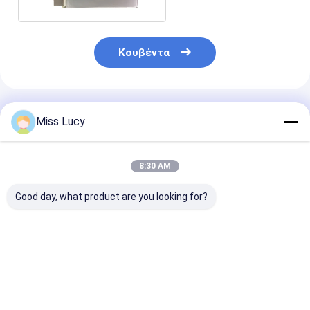
Κουβέντα
Συνιστώμενα Προϊόντα
Miss Lucy
8:30 AM
Good day, what product are you looking for?
8500mAh μπαταρία
451730HP 210mAh
MP81438HP
πολυμερούς λιθίου
3.7V LiPolymer
3600mAh 15C
με μετρητή αερίου
μπαταρία για
Μπαταρία LiP
IC LiPolymer
ηχογράφηση φωνής
| 11.1V
μπαταρία 5960165
Καλύτερη τιμή
Καλύτερη τιμή
Καλύτερη 
3.7V 8.5AH