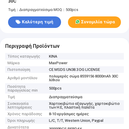
30C
Τιμή：Διαπραγματεύσιμα
MOQ：500pcs
Καλύτερη τιμή
Συνομιλία τώρα
Περιγραφή Προϊόντων
Τόπος καταγωγής
ΚΙΝΑ
Μάρκα
MaxPower
Πιστοποίηση
CE MSDS UN38.3 DG LICENSE
πολυμερές σώμα 8559156 8000mAh 30C
Αριθμό μοντέλου
λίθιου
Ποσότητα
500pcs
παραγγελίας min
Τιμή
Διαπραγματεύσιμα
Συσκευασία
Χαρτοκιβώτιο εξαγωγής, χαρτοκιβώτιο
λεπτομέρειες
των Η.Ε, πλαστική παλέτα
Χρόνος παράδοσης
8-10 εργάσιμες ημέρες
Όροι πληρωμής
L/C, T/T, Western Union, Paypal
Δυνατότητα
30000PCS PERDAY