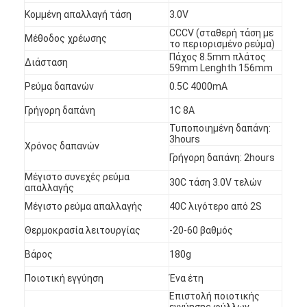
Κομμένη απαλλαγή τάση
3.0V
CCCV (σταθερή τάση με
Μέθοδος χρέωσης
το περιορισμένο ρεύμα)
Πάχος 8.5mm πλάτος
Διάσταση
59mm Lenghth 156mm
Ρεύμα δαπανών
0.5C 4000mA
Γρήγορη δαπάνη
1C 8A
Τυποποιημένη δαπάνη:
3hours
Χρόνος δαπανών
Γρήγορη δαπάνη: 2hours
Μέγιστο συνεχές ρεύμα
30C τάση 3.0V τελών
απαλλαγής
Μέγιστο ρεύμα απαλλαγής
40C λιγότερο από 2S
Σπίτι
Θερμοκρασία λειτουργίας
-20-60 βαθμός
Βάρος
180g
Προϊόντα
Ποιοτική εγγύηση
Ένα έτη
Περίπου εμείς
Επιστολή ποιοτικής
εγγύησης φύλλων