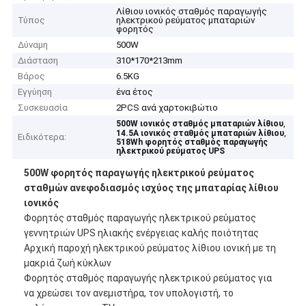
Λίθιου ιονικός σταθμός παραγωγής
Τύπος
ηλεκτρικού ρεύματος μπαταριών
φορητός
Δύναμη
500W
Διάσταση
310*170*213mm
Βάρος
6.5KG
Εγγύηση
ένα έτος
Συσκευασία
2PCS ανά χαρτοκιβώτιο
,
500W ιονικός σταθμός μπαταριών λίθιου
,
14.5A ιονικός σταθμός μπαταριών λίθιου
Ειδικότερα:
518Wh φορητός σταθμός παραγωγής
ηλεκτρικού ρεύματος UPS
500W φορητός παραγωγής ηλεκτρικού ρεύματος
σταθμών ανεφοδιασμός ισχύος της μπαταρίας λίθιου
ιονικός
Φορητός σταθμός παραγωγής ηλεκτρικού ρεύματος
γεννητριών UPS ηλιακής ενέργειας καλής ποιότητας
Αρχική παροχή ηλεκτρικού ρεύματος λίθιου ιονική με τη
μακριά ζωή κύκλων
Φορητός σταθμός παραγωγής ηλεκτρικού ρεύματος για
να χρεώσει τον ανεμιστήρα, τον υπολογιστή, το