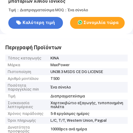
μπαταριών λίθιου ιονικός
Τιμή：Διαπραγματεύσιμα
MOQ：Ένα σύνολο
Καλύτερη τιμή
Συνομιλία τώρα
Περιγραφή Προϊόντων
Τόπος καταγωγής
ΚΙΝΑ
Μάρκα
MaxPower
Πιστοποίηση
UN38.3 MSDS CE DG LICENSE
Αριθμό μοντέλου
T500
Ποσότητα
Ένα σύνολο
παραγγελίας min
Τιμή
Διαπραγματεύσιμα
Συσκευασία
Χαρτοκιβώτιο εξαγωγής, τυποποιημένη
λεπτομέρειες
παλέτα
Χρόνος παράδοσης
5-8 εργάσιμες ημέρες
Όροι πληρωμής
L/C, T/T, Western Union, Paypal
Δυνατότητα
10000pcs ανά ημέρα
προσφοράς