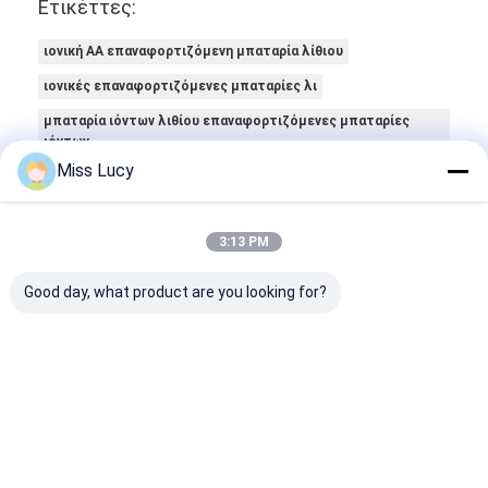
Ετικέττες:
ιονική AA επαναφορτιζόμενη μπαταρία λίθιου
ιονικές επαναφορτιζόμενες μπαταρίες λι
μπαταρία ιόντων λιθίου επαναφορτιζόμενες μπαταρίες
ιόντων
Miss Lucy
3:13 PM
Good day, what product are you looking for?
Στοιχεία Επικοινωνίας
Sales Team
86-755-28998225
Οικοδόμηση Β, διεθνές κέντρο Fenglin, κεντρική