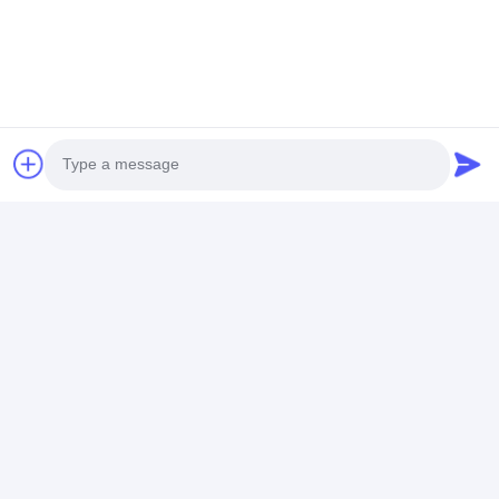
πόλη Longgang, περιοχή Longgang, Shenzhen, Κίνα.
Συνομιλία τώρα
Αποκτήστε Την Καλύτερη Τιμή Για
Φορητός UPS 14.5A
518Wh 500W σταθμός
Photo
μπαταριών λίθιου
ιονικός
Video Call
Audio Call
Κουβέντα