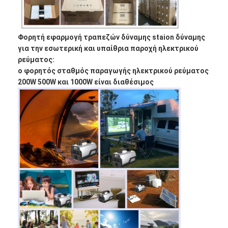
Γύρος εργοστασίων
Ποιοτικός έλεγχος
Φορητή εφαρμογή τραπεζών δύναμης staion δύναμης
για την εσωτερική και υπαίθρια παροχή ηλεκτρικού
Μας ελάτε σε επαφή με
ρεύματος:
ο φορητός σταθμός παραγωγής ηλεκτρικού ρεύματος
Ειδήσεις
200W 500W και 1000W είναι διαθέσιμος
Συνομιλία τώρα
μπαταρία λίθιου lifepo4
ιονικές επαναφορτιζόμενες μπαταρίες λίθιου
Μπαταρία Lithium Polymer
μπαταρίες ενεργειακής αποθήκευσης