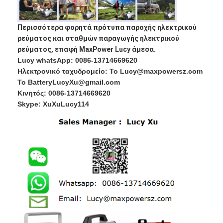
NiMH επαναφορτιζόμενες μπαταρίες
Περισσότερα φορητά πρότυπα παροχής ηλεκτρικού
NiCd επαναφορτιζόμενες μπαταρίες
ρεύματος και σταθμών παραγωγής ηλεκτρικού
ρεύματος, επαφή MaxPower Lucy άμεσα.
LCD φορτιστής μπαταρίας
Lucy whatsApp: 0086-13714669620
Ηλεκτρονικό ταχυδρομείο: Το Lucy@maxpowersz.com
πακέτα μπαταριών NiMH
Το BatteryLucyXu@gmail.com
Κινητός: 0086-13714669620
Pack μπαταριών NiCd
Skype: XuXuLucy114
πακέτα μπαταριών ιόντων λιθίου
φακός επαναφορτιζόμενη μπαταρία
μπαταρία φωτισμού έκτακτης ανάγκης
Μπαταρία λι Mno2
Μπαταρία λι Socl2