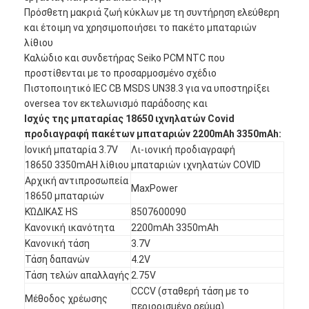
Πρόσθετη μακριά ζωή κύκλων με τη συντήρηση ελεύθερη
και έτοιμη να χρησιμοποιήσει το πακέτο μπαταριών
λίθιου
Καλώδιο και συνδετήρας Seiko PCM NTC που
προστίθενται με το προσαρμοσμένο σχέδιο
Πιστοποιητικό IEC CB MSDS UN38.3 για να υποστηρίξει
oversea τον εκτελωνισμό παράδοσης και
Ισχύς της μπαταρίας 18650 ιχνηλατών Covid
προδιαγραφή πακέτων μπαταριών 2200mAh 3350mAh:
Ιονική μπαταρία 3.7V
Λι-ιονική προδιαγραφή
18650 3350mAH λίθιου
μπαταριών ιχνηλατών COVID
Αρχική αντιπροσωπεία
MaxPower
18650 μπαταριών
ΚΏΔΙΚΑΣ HS
8507600090
Κανονική ικανότητα
2200mAh 3350mAh
Κανονική τάση
3.7V
Τάση δαπανών
4.2V
Τάση τελών απαλλαγής
2.75V
CCCV (σταθερή τάση με το
Μέθοδος χρέωσης
περιορισμένο ρεύμα)