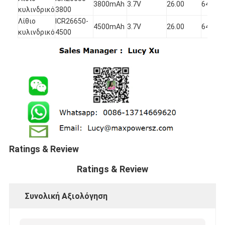
3800mAh
3.7V
26.00
64.80
1
κυλινδρικό
3800
Λίθιο
ICR26650-
4500mAh
3.7V
26.00
64.80
1
κυλινδρικό
4500
Ratings & Review
Ratings & Review
Συνολική Αξιολόγηση