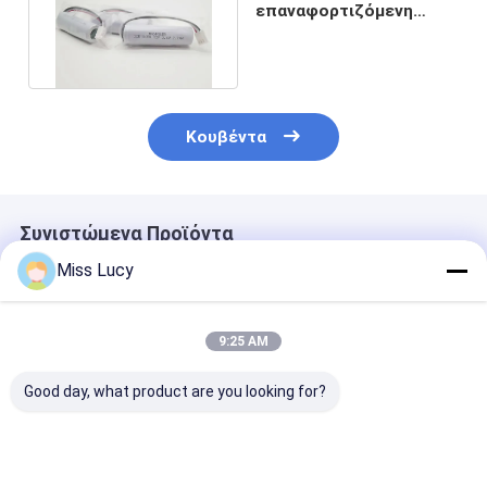
επαναφορτιζόμενη
μπαταρία MSDS
2200mAh 3350mAh
Lifepo4
Κουβέντα
Συνιστώμενα Προϊόντα
Miss Lucy
9:25 AM
Good day, what product are you looking for?
ΙΝΡ18500
Αξία Α INR18350
2300mAh 3.7V
Λιθιοϊονική
Λιθιοϊονική
Ηλεκτρικές
μπαταρία 2000mAh
μπαταρία 3.7V
μπαταρίες ιό