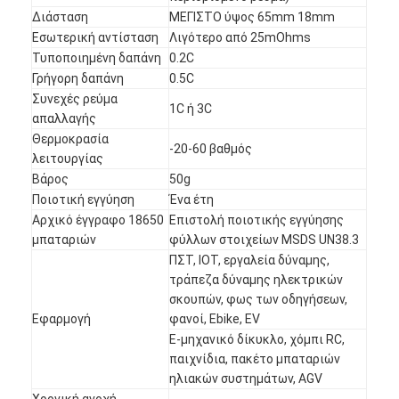
Διάσταση
ΜΕΓΙΣΤΟ ύψος 65mm 18mm
Εσωτερική αντίσταση
Λιγότερο από 25mOhms
Τυποποιημένη δαπάνη
0.2C
Γρήγορη δαπάνη
0.5C
Συνεχές ρεύμα
1C ή 3C
απαλλαγής
Θερμοκρασία
-20-60 βαθμός
λειτουργίας
Βάρος
50g
Ποιοτική εγγύηση
Ένα έτη
Αρχικό έγγραφο 18650
Επιστολή ποιοτικής εγγύησης
μπαταριών
φύλλων στοιχείων MSDS UN38.3
ΠΣΤ, IOT, εργαλεία δύναμης,
τράπεζα δύναμης ηλεκτρικών
Σπίτι
σκουπών, φως των οδηγήσεων,
Εφαρμογή
φανοί, Ebike, EV
Προϊόντα
Ε-μηχανικό δίκυκλο, χόμπι RC,
παιχνίδια, πακέτο μπαταριών
Περίπου εμείς
ηλιακών συστημάτων, AGV
Χρονική ανοχή