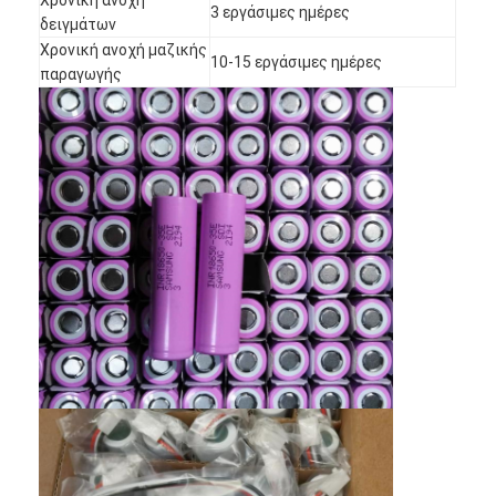
3 εργάσιμες ημέρες
Γύρος εργοστασίων
δειγμάτων
Χρονική ανοχή μαζικής
10-15 εργάσιμες ημέρες
Ποιοτικός έλεγχος
παραγωγής
Μας ελάτε σε επαφή με
Ειδήσεις
Συνομιλία τώρα
μπαταρία λίθιου lifepo4
ιονικές επαναφορτιζόμενες μπαταρίες λίθιου
Μπαταρία Lithium Polymer
μπαταρίες ενεργειακής αποθήκευσης