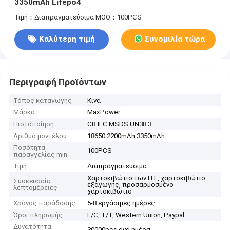
3350mAh Lifepo4
Τιμή：Διαπραγματεύσιμα
MOQ：100PCS
Καλύτερη τιμή
Συνομιλία τώρα
Περιγραφή Προϊόντων
Τόπος καταγωγής
Κίνα
Μάρκα
MaxPower
Πιστοποίηση
CB IEC MSDS UN38.3
Αριθμό μοντέλου
18650 2200mAh 3350mAh
Ποσότητα
100PCS
παραγγελίας min
Τιμή
Διαπραγματεύσιμα
Χαρτοκιβώτιο των Η.Ε, χαρτοκιβώτιο
Συσκευασία
εξαγωγής, προσαρμοσμένο
λεπτομέρειες
χαρτοκιβώτιο
Χρόνος παράδοσης
5-8 εργάσιμες ημέρες
Όροι πληρωμής
L/C, T/T, Western Union, Paypal
Δυνατότητα
30000pcs ανά ημέρα