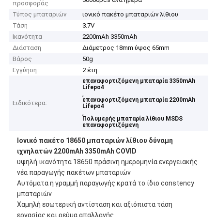
προσφοράς
Τύπος μπαταριών
ιονικό πακέτο μπαταριών λίθιου
Τάση
3.7V
Ικανότητα
2200mAh 3350mAh
Διάσταση
Διάμετρος 18mm ύψος 65mm
Βάρος
50g
Εγγύηση
2 έτη
επαναφορτιζόμενη μπαταρία 3350mAh
Lifepo4
,
επαναφορτιζόμενη μπαταρία 2200mAh
Ειδικότερα:
Lifepo4
,
Πολυμερής μπαταρία λίθιου MSDS
επαναφορτιζόμενη
Ιονικό πακέτο 18650 μπαταριών λίθιου δύναμη
ιχνηλατών 2200mAh 3350mAh COVID
υψηλή ικανότητα 18650 πράσινη ημερομηνία ενεργειακής
νέα παραγωγής πακέτων μπαταριών
Αυτόματα η γραμμή παραγωγής κρατά το ίδιο constency
μπαταριών
Χαμηλή εσωτερική αντίσταση και αξιόπιστα τάση
εργασίας και ρεύμα απαλλαγής