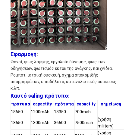
NiMH επαναφορτιζόμενες μπαταρίες
NiCd επαναφορτιζόμενες μπαταρίες
LCD φορτιστής μπαταρίας
πακέτα μπαταριών NiMH
Εφαρμογή
:
Pack μπαταριών NiCd
Φανοί, φως λάμψης, εργαλεία δύναμης, φως των
οδηγήσεων, φωτισμός έκτακτης ανάγκης, παιχνίδια,
πακέτα μπαταριών ιόντων λιθίου
Ρομπότ, ιατρική συσκευή, όχημα αποκομιδής
απορριμμάτων, ε-ποδήλατο, καταναλωτικές συσκευές
φακός επαναφορτιζόμενη μπαταρία
κ.λπ.
Καυτό saling πρότυπο:
μπαταρία φωτισμού έκτακτης ανάγκης
πρότυπα
capactity
πρότυπα
capactity
σημείωση
Μπαταρία λι Mno2
18650
1200mAh
18350
700mah
(χρήση
18650
1300mAh
36600
7500mah
Μπαταρία λι Socl2
militery)
(χρήση