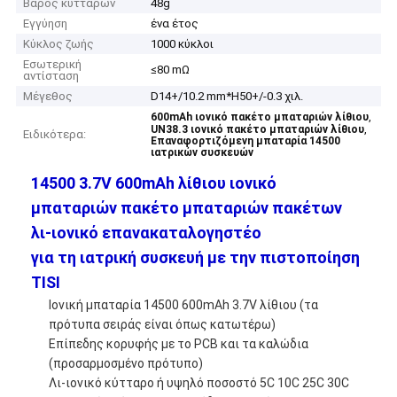
Βάρος κυττάρων
48g
Εγγύηση
ένα έτος
Κύκλος ζωής
1000 κύκλοι
Εσωτερική
≤80 mΩ
αντίσταση
Μέγεθος
D14+/10.2 mm*H50+/-0.3 χιλ.
,
600mAh ιονικό πακέτο μπαταριών λίθιου
,
UN38.3 ιονικό πακέτο μπαταριών λίθιου
Ειδικότερα:
Επαναφορτιζόμενη μπαταρία 14500
ιατρικών συσκευών
14500 3.7V 600mAh λίθιου ιονικό
μπαταριών πακέτο μπαταριών πακέτων
λι-ιονικό επανακαταλογηστέο
για τη ιατρική συσκευή με την πιστοποίηση
TISI
Ιονική μπαταρία 14500 600mAh 3.7V λίθιου (τα
πρότυπα σειράς είναι όπως κατωτέρω)
Επίπεδης κορυφής με το PCB και τα καλώδια
(προσαρμοσμένο πρότυπο)
Λι-ιονικό κύτταρο ή υψηλό ποσοστό 5C 10C 25C 30C