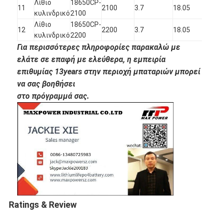
Λίθιο
18650CP-
11
2100
3.7
18.05
64.
κυλινδρικό
2100
Λίθιο
18650CP-
12
2200
3.7
18.05
64.
κυλινδρικό
2200
Για περισσότερες πληροφορίες παρακαλώ με
ελάτε σε επαφή με ελεύθερα, η εμπειρία
επιθυμίας 13years στην περιοχή μπαταριών μπορεί
να σας βοηθήσει
στο πρόγραμμά σας.
Ratings & Review