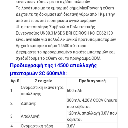
κανονικών τύπων με το σχέδιο πελατών
Το λογότυπο με το εμπορικό σήμα MaxPower ή cOem
Δεχτείτε τη δοκιμαστική διαταγή γύρω από 1K με την
από σπίτι σε σπίτι υπηρεσία αγγελιαφόρων
UL η πιστοποίηση Συμβούλιο Πολιτιστικής
Συνεργασίας UN38.3 MSDS BRI CE ROSH KC IEC62133
είναι aviliable για πολλά λι-ιονικά πρότυπα μπαταριών
Αρχικό εμπορικό σήμα 14500 κύτταρα
Δεχόμαστε το προσαρμοσμένο πακέτο μπαταριών και
σχεδιάζουμε το cOem και το πρόγραμμα ODM.
Προδιαγραφή της 14500 απαλλαγής
μπαταριών 2C 600mAh:
Αριθ.
Στοιχείο
Προδιαγραφή
Ονομαστική ικανότητα
1
600mAh
απαλλαγής
300mA, 4.20V, CCCV 6hours
2
Δαπάνη:
που κόβεται,
120mA, απαλλαγή 3.0V που
3
Απαλλαγή:
κόβεται
4
Ονομαστική τάση
3.6V