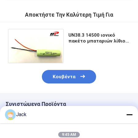
Αποκτήστε Την Καλύτερη Τιμή Για
UN38.3 14500 ιονικό
πακέτο μπαταριών λίθιου
3.7V 600mAh για τη
ιατρική συσκευή
Κουβέντα
Συνιστώμενα Προϊόντα
Jack
9:45 AM