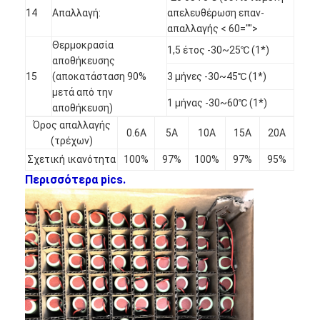
14
Απαλλαγή:
απελευθέρωση επαν-
Γύρος εργοστασίων
απαλλαγής < 60="">
Ποιοτικός έλεγχος
Θερμοκρασία
1,5 έτος -30~25℃ (1*)
αποθήκευσης
Μας ελάτε σε επαφή με
15
(αποκατάσταση 90%
3 μήνες -30~45℃ (1*)
μετά από την
1 μήνας -30~60℃ (1*)
Ειδήσεις
αποθήκευση)
Όρος απαλλαγής
0.6A
5A
10A
15A
20A
Συνομιλία τώρα
(τρέχων)
Σχετική ικανότητα
100%
97%
100%
97%
95%
Περισσότερα pics.
μπαταρία λίθιου lifepo4
ιονικές επαναφορτιζόμενες μπαταρίες λίθιου
Μπαταρία Lithium Polymer
μπαταρίες ενεργειακής αποθήκευσης