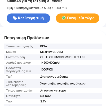
600mAh για τη ιατρική συσκευή
Τιμή：Διαπραγματεύσιμα
MOQ：1000PKS
Καλύτερη τιμή
Συνομιλία τώρα
Περιγραφή Προϊόντων
Τόπος καταγωγής
ΚΙΝΑ
Μάρκα
MaxPower/OEM
Πιστοποίηση
CE UL CB UN38.3 MSDS IEC TISI
Αριθμό μοντέλου
14500 600mAh
Ποσότητα
1000PKS
παραγγελίας min
Τιμή
Διαπραγματεύσιμα
Συσκευασία
Χαρτοκιβώτιο, κιβώτιο, δίσκος.
λεπτομέρειες
Τύπος μπαταριών
Λι-ιονικό κύτταρο
Ικανότητα
600mAh
Τάση
3.7V