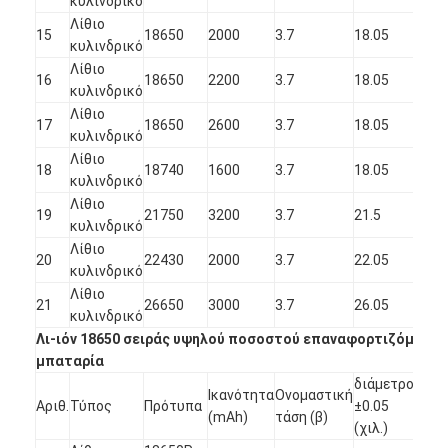
κυλινδρικό
Λίθιο
15
18650
2000
3.7
18.05
64.
κυλινδρικό
Λίθιο
16
18650
2200
3.7
18.05
64.
κυλινδρικό
Λίθιο
17
18650
2600
3.7
18.05
65.
κυλινδρικό
Λίθιο
18
18740
1600
3.7
18.05
71.
κυλινδρικό
Λίθιο
19
21750
3200
3.7
21.5
74.
κυλινδρικό
Λίθιο
20
22430
2000
3.7
22.05
42.
κυλινδρικό
Λίθιο
21
26650
3000
3.7
26.05
64.
κυλινδρικό
Λι-ιόν 18650 σειράς υψηλού ποσοστού επαναφορτιζόμενη
μπαταρία
διάμετρος
Ύψ
Ικανότητα
Ονομαστική
Αριθ.
Τύπος
Πρότυπα
±0.05
±0.
(mAh)
τάση (β)
(χιλ.)
(χιλ