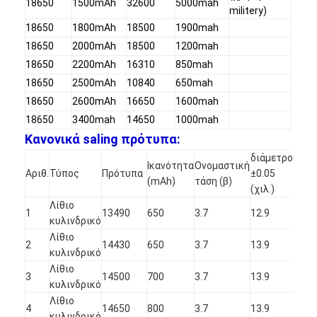
18650
1500mAh
32600
5000mah
Αρχική μπαταρία λίθιου
militery)
18650
1800mAh
18500
1900mah
υβριδική μπαταρία αυτοκινήτων
18650
2000mAh
18500
1200mah
18650
2200mAh
16310
850mah
18650
2500mAh
10840
650mah
18650
2600mAh
16650
1600mah
18650
3400mah
14650
1000mah
Κανονικά saling πρότυπα:
διάμετρος
Ύψ
Ικανότητα
Ονομαστική
Αριθ.
Τύπος
Πρότυπα
±0.05
±0.
(mAh)
τάση (β)
(χιλ.)
(χιλ
Λίθιο
1
13490
650
3.7
12.9
48.
κυλινδρικό
Λίθιο
2
14430
650
3.7
13.9
42.
κυλινδρικό
Λίθιο
3
14500
700
3.7
13.9
64.
κυλινδρικό
Λίθιο
4
14650
800
3.7
13.9
64.
κυλινδρικό