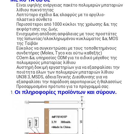
Είναι υψηλής ενέργειας πακέτο πολυμερών μπαταριών
λίθιου πυκνότητας
Λεπτύτερο σχέδιο &a; ελαφρύς με το αργίλιο-
πλαστικό σύνθετο
Περισσότεροι από 1000 κύκλοι της χρέωσης &a; της
εκφόρτισης
της ζωής
Ενισχυμένη απόδοση ασφάλειας με τους προστάτες
της Ιαπωνίας/ολοκληρωμένου κυκλώματος &a; MOS
της Ταϊβάν
Εύκολος να συγκεντρώσει με τους τοποθετημένους
συνδετήρες (Molex, Tyco και ούτω καθεξής)
COem &a; υπηρεσίες ODM για το ειδικό μέγεθος της
πολυμερούς μπαταρίας λίθιου
Αυστηρή δοκιμή εργαστηρίων για να εξασφαλίσει την
ποιότητα όλων των πολυμερών μπαταριών λίθιου
UN38.3, MSDS, άδεια Γενικής Διεύθυνσης για να
εξασφαλίσει την παράδοση αεροπορικώς ή θαλασσίως
Προσαρμοσμένο πρότυπο για το πρόγραμμά σας.
Οι πληροφορίες προϊόντων και σύρουν.
1.