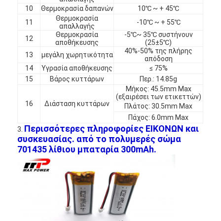
10
Θερμοκρασία δαπανών
10℃ ~ + 45℃
Γύρος εργοστασίων
Θερμοκρασία
11
-10℃ ~ + 55℃
απαλλαγής
Ποιοτικός έλεγχος
Θερμοκρασία
-5℃~ 35℃ συστήνουν
12
αποθήκευσης
(25±5℃)
40%-50% της πλήρης
Μας ελάτε σε επαφή με
13
μεγάλη χωρητικότητα
απόδοση
14
Υγρασία αποθήκευσης
≤ 75%
Ειδήσεις
15
Βάρος κυττάρων
Περ.: 14.85g
Μήκος: 45.5mm Max
Συνομιλία τώρα
(εξαιρέσει των ετικεττών)
16
Διάσταση κυττάρων
Πλάτος: 30.5mm Max
Πάχος: 6.0mm Max
Περισσότερες πληροφορίες ΕΙΚΟΝΩΝ και
3.
συσκευασίας. από το πολυμερές σώμα
μπαταρία λίθιου lifepo4
701435 λίθιου μπαταρία 300mAh.
ιονικές επαναφορτιζόμενες μπαταρίες λίθιου
Μπαταρία Lithium Polymer
μπαταρίες ενεργειακής αποθήκευσης