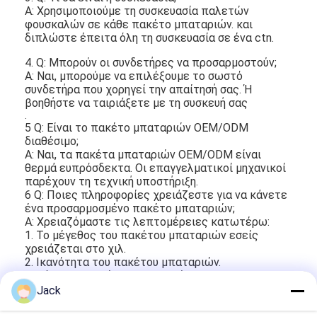
Α: Χρησιμοποιούμε τη συσκευασία παλετών
φουσκαλών σε κάθε πακέτο μπαταριών. και
διπλώστε έπειτα όλη τη συσκευασία σε ένα ctn.
4. Q: Μπορούν οι συνδετήρες να προσαρμοστούν;
Α: Ναι, μπορούμε να επιλέξουμε το σωστό
συνδετήρα που χορηγεί την απαίτησή σας. Ή
βοηθήστε να ταιριάξετε με τη συσκευή σας
.
5 Q: Είναι το πακέτο μπαταριών OEM/ODM
διαθέσιμο;
Α: Ναι, τα πακέτα μπαταριών OEM/ODM είναι
θερμά ευπρόσδεκτα. Οι επαγγελματικοί μηχανικοί
παρέχουν τη τεχνική υποστήριξη.
6 Q: Ποιες πληροφορίες χρειάζεστε για να κάνετε
ένα προσαρμοσμένο πακέτο μπαταριών;
Α: Χρειαζόμαστε τις λεπτομέρειες κατωτέρω:
1. Το μέγεθος του πακέτου μπαταριών εσείς
χρειάζεται στο χιλ.
2. Ικανότητα του πακέτου μπαταριών.
3. Τάση του πακέτου μπαταριών.
4. Ανώτατο ρεύμα απαλλαγής.
Jack
5. Το καλώδιο και ο συνδετήρας δακτυλογραφούν
εσείς χρειάζονται.