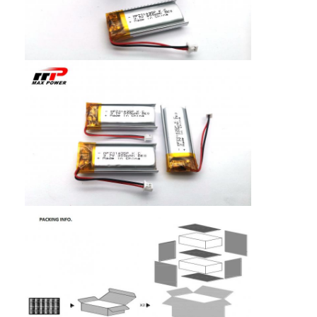
NiMH επαναφορτιζόμενες μπαταρίες
NiCd επαναφορτιζόμενες μπαταρίες
LCD φορτιστής μπαταρίας
πακέτα μπαταριών NiMH
Pack μπαταριών NiCd
πακέτα μπαταριών ιόντων λιθίου
φακός επαναφορτιζόμενη μπαταρία
μπαταρία φωτισμού έκτακτης ανάγκης
Μπαταρία λι Mno2
Μπαταρία λι Socl2