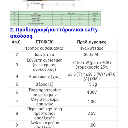
Προδιαγραφή κυττάρων και safty
2.
απόδοση.
Αριθ.
ΣΤΟΙΧΕΙΟ
Προδιαγραφές
1
τρόπος συσκευασίας
ένα κύτταρο
2
Ικανότητα
300mAh
Σύνθετη αντίσταση
≤150mW (με το PCB)
3
(εσωτερικός
θερμοκρασία 25℃
ανθεκτικός)
≤6.0 (Τ) * ≤30.5 (W) *≤47.0
4
Διαστάσεις (χιλ.)
(Λ) (ΧΙΛ.)
5
Βάρος (ζ)
15.3g
Τάση προστασίας
6
4.30V
υπερτίμησης
Σπίτι
Μέγιστο ρεύμα
7
1.0C
δαπανών
Προϊόντα
Πέρα από την τάση
8
προστασίας
2.5V
απαλλαγής
Περίπου εμείς
Ανώτατο ρεύμα
9
1.0C
απαλλαγής