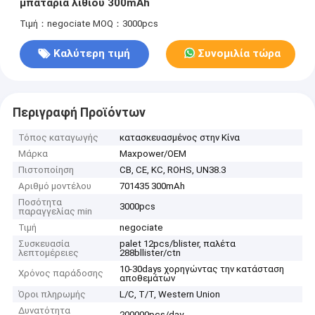
μπαταρία λίθιου 300mAh
Τιμή：negociate
MOQ：3000pcs
Καλύτερη τιμή
Συνομιλία τώρα
Περιγραφή Προϊόντων
Τόπος καταγωγής
κατασκευασμένος στην Κίνα
Μάρκα
Maxpower/OEM
Πιστοποίηση
CB, CE, KC, ROHS, UN38.3
Αριθμό μοντέλου
701435 300mAh
Ποσότητα
3000pcs
παραγγελίας min
Τιμή
negociate
Συσκευασία
palet 12pcs/blister, παλέτα
λεπτομέρειες
288bllister/ctn
10-30days χορηγώντας την κατάσταση
Χρόνος παράδοσης
αποθεμάτων
Όροι πληρωμής
L/C, T/T, Western Union
Δυνατότητα
200000pcs/day