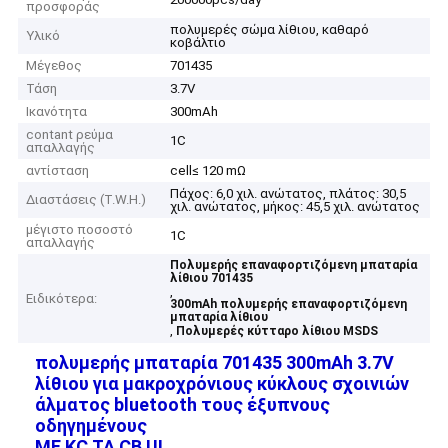
προσφοράς
πολυμερές σώμα λίθιου, καθαρό
Υλικό
κοβάλτιο
Μέγεθος
701435
Τάση
3.7V
Ικανότητα
300mAh
contant ρεύμα
1C
απαλλαγής
αντίσταση
cell≤ 120 mΩ
Πάχος: 6,0 χιλ. ανώτατος, πλάτος: 30,5
Διαστάσεις (T.W.H.)
χιλ. ανώτατος, μήκος: 45,5 χιλ. ανώτατος
μέγιστο ποσοστό
1C
απαλλαγής
Πολυμερής επαναφορτιζόμενη μπαταρία
λίθιου 701435
,
Ειδικότερα:
300mAh πολυμερής επαναφορτιζόμενη
μπαταρία λίθιου
,
Πολυμερές κύτταρο λίθιου MSDS
πολυμερής μπαταρία 701435 300mAh 3.7V
λίθιου για μακροχρόνιους κύκλους σχοινιών
άλματος bluetooth τους έξυπνους
οδηγημένους
ΜΕ KC ΤΑ CB UL