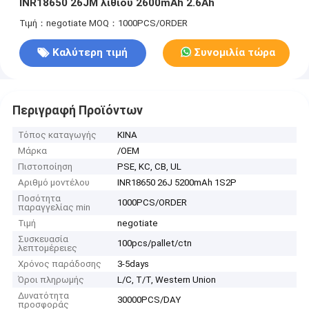
INR18650 26JM λίθιου 2600mAh 2.6Ah
Τιμή：negotiate
MOQ：1000PCS/ORDER
Καλύτερη τιμή
Συνομιλία τώρα
Περιγραφή Προϊόντων
Τόπος καταγωγής
ΚΙΝΑ
Μάρκα
/OEM
Πιστοποίηση
PSE, KC, CB, UL
Αριθμό μοντέλου
INR18650 26J 5200mAh 1S2P
Ποσότητα
1000PCS/ORDER
παραγγελίας min
Τιμή
negotiate
Συσκευασία
100pcs/pallet/ctn
λεπτομέρειες
Χρόνος παράδοσης
3-5days
Όροι πληρωμής
L/C, T/T, Western Union
Δυνατότητα
30000PCS/DAY
προσφοράς