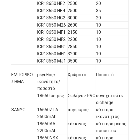
ICR18650 HE2
2500
20
ICR18650 HE4
2500
35
ICR18650 HG2
3000
20
ICR18650 M26
2600
10
ICR18650 MF1
2150
10
ICR18650 MF2
2200
10
ICR18650 MG1
2850
10
ICR18650 MH1
3200
10
ICR18650 MJ1
3500
10
ΕΜΠΟΡΙΚΟ
μέγεθος/
Χρώματα
Ποσοστό
ΣΉΜΑ
ικανότητα/
ποσοστό
18650 σειρές
Σωλήνας PVC
συνεχιστείτε
dicharge
SANYO
16650ZTA-
πορφυρός
κύτταρο
2500mAh
ικανότητας
18650AA-
κόκκινος
κύτταρο μέσος-
2200mAh
ποσοστού
18650NSX-
κόκκινος
κύτταρο