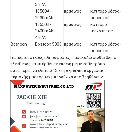
3.87A
18500A-
πράσινος
κύτταρο μέσος-
2030mAh
ποσοστού
18650B-
πράσινος
κύτταρο
3400mAh
ικανότητας
4.87A
Bostoon
Bostoon 5300
πράσινος
κύτταρο μέσος-
ποσοστού
Για περισσότερες πληροφορίες. Παρακαλώ αισθανθείτε
ελεύθερος να με έρθει σε επαφή με με κάθε τρόπο
κατωτέρω, να ελπίσω 13 έτη experance εργασίας
περιοχής μπαταριών μπορούν να σας βοηθήσουν.