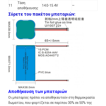
Τάση
Γύρος εργοστασίων
11
14.0-15.4V
—
αποθήκευσης
Σύρετε του πακέτου μπαταριών:
Ποιοτικός έλεγχος
Μας ελάτε σε επαφή με
Ειδήσεις
Συνομιλία τώρα
μπαταρία λίθιου lifepo4
ιονικές επαναφορτιζόμενες μπαταρίες λίθιου
Μπαταρία Lithium Polymer
Αποθήκευση των μπαταριών
Οι μπαταρίες πρέπει να αποθηκευτούν στη θερμοκρασία
μπαταρίες ενεργειακής αποθήκευσης
δωματίου, που φορτίζεται σε περίπου 30% σε 50% της