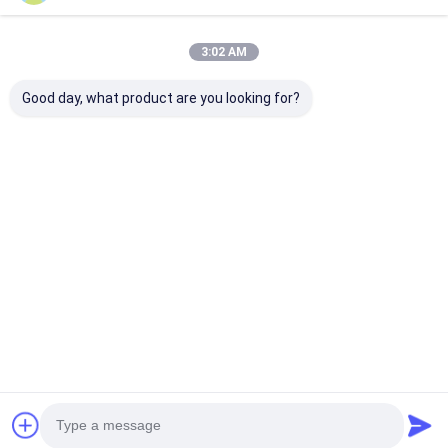
3:02 AM
Good day, what product are you looking for?
ΙΝΡ18500
Αξία Α INR18350
2300mAh 3.7V
Λιθιοϊονική
Λιθιοϊονική
Ηλεκτρικές
μπαταρία 2000mAh
μπαταρία 3.7V
μπαταρίες ιό
Μεγάλη
900mAh Μεγάλης
λιθίου CB CE
χωρητικότητα 3.7V
χωρητικότητας
Καλύτερη τιμή
Καλύτερη τιμή
Καλύτερη 
επαναφορτιζόμενη
επαναφορτιζόμενη
μπαταρία ιόντων
μπαταρία
λιθίου
Αρχική Σελίδα
Desktop Site
Sitemap
Πολιτική απορρήτου
Ποιότητα
μπαταρία λίθιου lifepo4
Κίνα εργοστάσιο.Copyright ©
2026 MAXPOWER INDUSTRIAL CO.,LTD. All Rights Reserved.