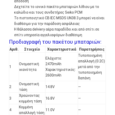
απόδοση
Δεχτείτε το ιονικό πακέτο μπαταριών λίθιου με το
καλώδιο και τους συνδετήρες Seiko PCM
Το πιστοποιητικό CB IEC MSDS UN38.3 μπορεί να είναι
διαθέσιμο για την παράδοση ασφάλειας
Η θάλασσα delviery αέρα παραδίδει και από σπίτι σε
σπίτι υπηρεσία αγγελιαφόρων διαθέσιμη
Προδιαγραφή του πακέτου μπαταριών:
Αριθ.
Στοιχείο
Χαρακτηριστικά
Παρατηρήσεις
Τυποποιημένη
Ελάχιστο:
απαλλαγή (0.2C)
Ονομαστική
2470mAh
1
μετά από την
ικανότητα
Χαρακτηριστικός:
τυποποιημένη
2600mAh
δαπάνη
Ονομαστική
2
14.8V
—
τάση
Χρεώνοντας
3
16.8V
—
κομμένη τάση
Κομμένη
4
11.0V
—
απαλλαγή τάση