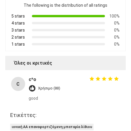
The following is the distribution of all ratings
5 stars
100%
4 stars
0%
3 stars
0%
2 stars
0%
1 stars
0%
Όλες οι κριτικές
c*o
C
Χρήσιμο (88)
good
Ετικέττες:
ιονική AA επαναφορτιζόμενη μπαταρία λίθιου