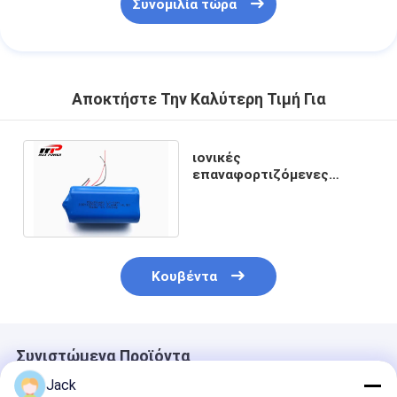
Συνομιλία τώρα
Αποκτήστε Την Καλύτερη Τιμή Για
ιονικές
επαναφορτιζόμενες
μπαταρίες SAMSUNG
INR18650 26JM λίθιου
2600mAh 2.6Ah
Κουβέντα
Συνιστώμενα Προϊόντα
Jack