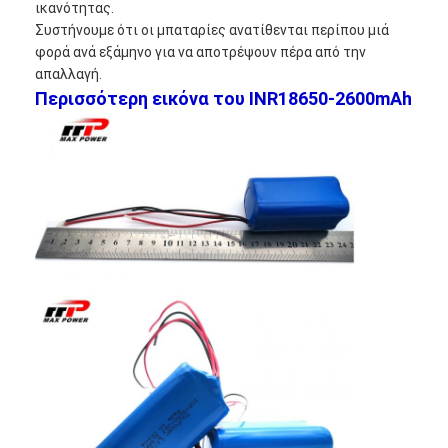
ικανότητας.
NiMH επαναφορτιζόμενες μπαταρίες
Συστήνουμε ότι οι μπαταρίες ανατίθενται περίπου μιά
φορά ανά εξάμηνο για να αποτρέψουν πέρα από την
NiCd επαναφορτιζόμενες μπαταρίες
απαλλαγή.
Περισσότερη εικόνα του INR18650-2600mAh
LCD φορτιστής μπαταρίας
πακέτα μπαταριών NiMH
Pack μπαταριών NiCd
πακέτα μπαταριών ιόντων λιθίου
φακός επαναφορτιζόμενη μπαταρία
μπαταρία φωτισμού έκτακτης ανάγκης
Μπαταρία λι Mno2
Μπαταρία λι Socl2