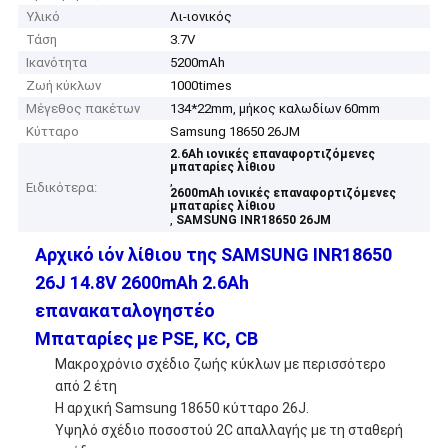
Υλικό
Λι-ιονικός
Τάση
3.7V
Ικανότητα
5200mAh
Ζωή κύκλων
1000times
Μέγεθος πακέτων
134*22mm, μήκος καλωδίων 60mm
Κύτταρο
Samsung 18650 26JM
2.6Ah ιονικές επαναφορτιζόμενες
μπαταρίες λίθιου
,
Ειδικότερα:
2600mAh ιονικές επαναφορτιζόμενες
μπαταρίες λίθιου
,
SAMSUNG INR18650 26JM
Αρχικό ιόν λίθιου της SAMSUNG INR18650
26J 14.8V 2600mAh 2.6Ah
επανακαταλογηστέο
Μπαταρίες με PSE, KC, CB
Μακροχρόνιο σχέδιο ζωής κύκλων με περισσότερο
από 2 έτη
Η αρχική Samsung 18650 κύτταρο 26J.
Υψηλό σχέδιο ποσοστού 2C απαλλαγής με τη σταθερή