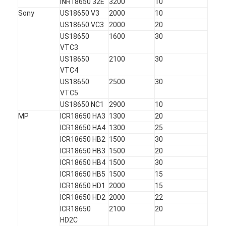
INR18650 32E
3200
10
Sony
US18650 V3
2000
10
US18650 VC3
2000
20
US18650
1600
30
VTC3
US18650
2100
30
VTC4
US18650
2500
30
VTC5
US18650 NC1
2900
10
MP
ICR18650 HA3
1300
20
ICR18650 HA4
1300
25
ICR18650 HB2
1500
30
ICR18650 HB3
1500
20
ICR18650 HB4
1500
30
ICR18650 HB5
1500
15
ICR18650 HD1
2000
15
ICR18650 HD2
2000
22
ICR18650
2100
20
HD2C