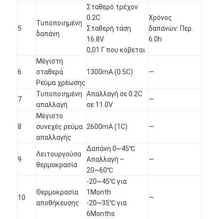
Σταθερό τρέχον
0.2C
Χρόνος
Τυποποιημένη
5
Σταθερή τάση
δαπανών: Περ.
δαπάνη
16.8V
6.0h
0,01 Γ που κόβεται
Μέγιστη
6
σταθερά
1300mA (0.5C)
—
Ρεύμα χρέωσης
Τυποποιημένη
Απαλλαγή σε 0.2C
7
—
απαλλαγή
σε 11.0V
Μέγιστο
8
συνεχές ρεύμα
2600mA (1C)
—
απαλλαγής
Δαπάνη 0~45℃
Λειτουργούσα
9
Απαλλαγή –
—
Σπίτι
θερμοκρασία
20~60℃
-20~45℃ για
Προϊόντα
Θερμοκρασία
1Month
10
—
αποθήκευσης
-20~35℃ για
Περίπου εμείς
6Months