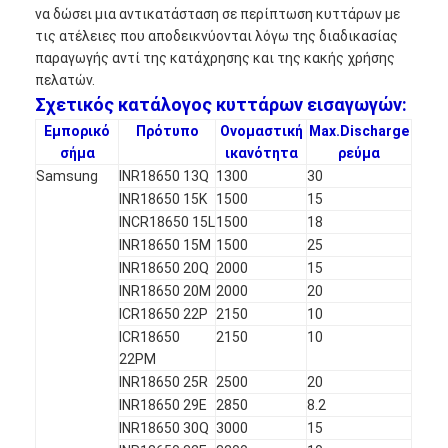
να δώσει μια αντικατάσταση σε περίπτωση κυττάρων με
τις ατέλειες που αποδεικνύονται λόγω της διαδικασίας
παραγωγής αντί της κατάχρησης και της κακής χρήσης
πελατών.
Σχετικός κατάλογος κυττάρων εισαγωγών:
Εμπορικό
Πρότυπο
Ονομαστική
Max.Discharge
σήμα
ικανότητα
ρεύμα
Samsung
INR18650 13Q
1300
30
INR18650 15K
1500
15
INCR18650 15L
1500
18
INR18650 15M
1500
25
INR18650 20Q
2000
15
INR18650 20M
2000
20
ICR18650 22P
2150
10
ICR18650
2150
10
22PM
INR18650 25R
2500
20
INR18650 29E
2850
8.2
INR18650 30Q
3000
15