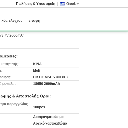
Πωλήσεις & Υποστήριξη
Greek
ικός έλεγχος
επαφή
A 3.7V 2600mAh
ομέρειες:
 καταγωγής:
ΚΙΝΑ
:
Moli
ποίηση:
CB CE MSDS UN38.3
ό μοντέλου:
18650 2600mAh
ωμής & Αποστολής Όροι:
ητα παραγγελίας
100pcs
Διαπραγματεύσιμα
Αρχικό χαρτοκιβώτιο