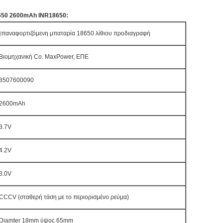
650 2600mAh INR18650:
επαναφορτιζόμενη μπαταρία 18650 λίθιου προδιαγραφή
Βιομηχανική Co. MaxPower, ΕΠΕ
8507600090
2600mAh
3.7V
4.2V
3.0V
CCCV (σταθερή τάση με το περιορισμένο ρεύμα)
Diamter 18mm ύψος 65mm