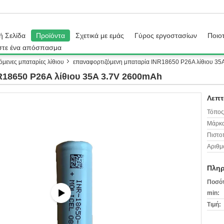
ή Σελίδα
Προϊόντα
Σχετικά με εμάς
Γύρος εργοστασίων
Ποιοτ
στε ένα απόσπασμα
όμενες μπαταρίες λίθιου
επαναφορτιζόμενη μπαταρία INR18650 P26A λίθιου 35
R18650 P26A λίθιου 35A 3.7V 2600mAh
Λεπτ
Τόπος
Μάρκα
Πιστο
Αριθμ
Πληρ
Ποσότ
min:
Τιμή: