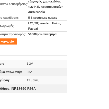
εξαγωγής, χαρτοκιβώτιο
υασία λεπτομέρειες:
των Η.Ε, προσαρμοσμένη
συσκευασία
ς παράδοσης:
5-8 εργάσιμες ημέρες
L/C, T/T, Western Union,
πληρωμής:
Paypal
ότητα προσφοράς:
50000pcs ανά ημέρα
ικοινωνία
ση:
1.2V
ύμα απαλλαγής:
35A
γύηση:
12 μήνες
λίθιου
INR18650 P26A
,