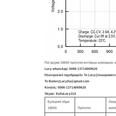
Πιό αρχικά 18650 πρότυπα κυττάρων μπαταριών,
Lucy whatsApp: 0086-13714669620
Ηλεκτρονικό ταχυδρομείο: Το Lucy@maxpower
Το BatteryLucyXu@gmail.com
Κινητός: 0086-13714669620
Skype: XuXuLucy114
Εμπορικό σήμα
Ονομ
18650
Πρότυπο
ικαν