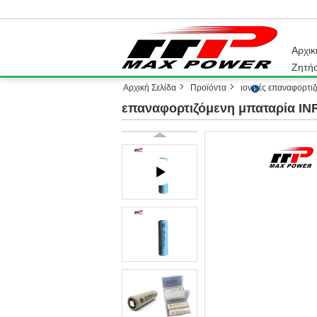
Αρχικ
Ζητή
Αρχική Σελίδα
Προϊόντα
ιονικές επαναφορτιζ
επαναφορτιζόμενη μπαταρία IN