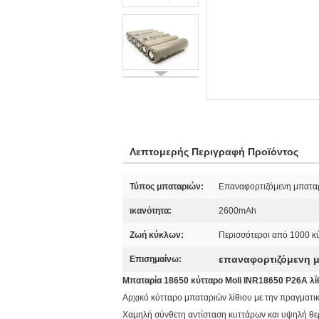
Λεπτομερής Περιγραφή Προϊόντος
Τύπος μπαταριών:
Επαναφορτιζόμενη μπαταρ
ικανότητα:
2600mAh
Ζωή κύκλων:
Περισσότεροι από 1000 κ
επαναφορτιζόμενη μ
Επισημαίνω:
Μπαταρία 18650 κύτταρο Moli INR18650 P26A λ
Αρχικό κύτταρο μπαταριών λίθιου με την πραγματι
Χαμηλή σύνθετη αντίσταση κυττάρων και υψηλή θε