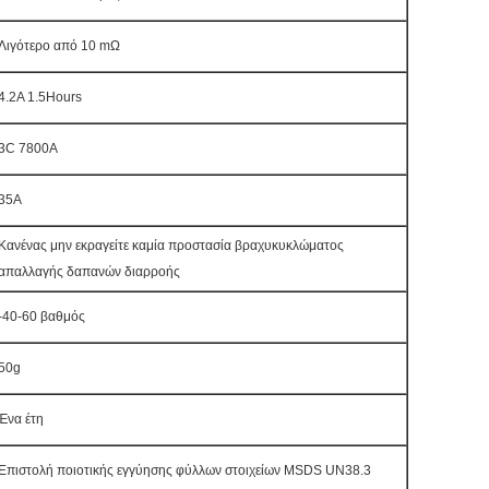
Λιγότερο από 10 mΩ
4.2A 1.5Hours
3C 7800A
35A
Κανένας μην εκραγείτε καμία προστασία βραχυκυκλώματος
απαλλαγής δαπανών διαρροής
-40-60 βαθμός
50g
Ένα έτη
Επιστολή ποιοτικής εγγύησης φύλλων στοιχείων MSDS UN38.3