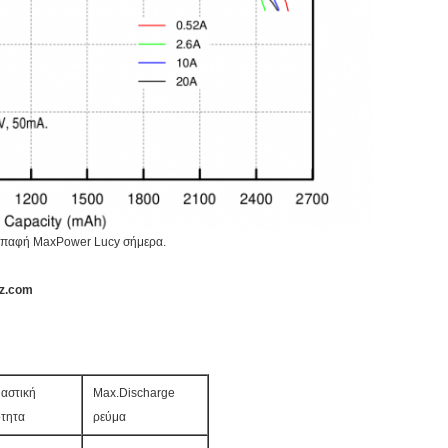
 επαφή MaxPower Lucy σήμερα.
sz.com
αστική
Max.Discharge
ότητα
ρεύμα