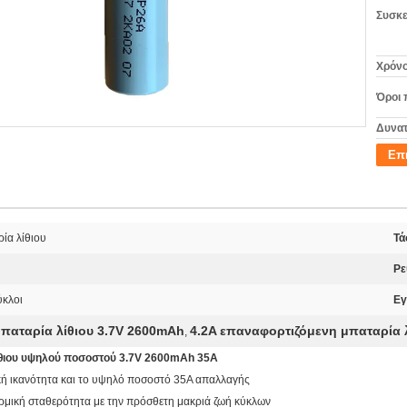
Συσκε
Χρόνο
Όροι 
Δυνατ
Επ
ία λίθιου
Τά
Ρε
ύκλοι
Εγ
παταρία λίθιου 3.7V 2600mAh
4.2A επαναφορτιζόμενη μπαταρία 
,
ίθιου υψηλού ποσοστού 3.7V 2600mAh 35A
κή ικανότητα και το υψηλό ποσοστό 35A απαλλαγής
ρμική σταθερότητα με την πρόσθετη μακριά ζωή κύκλων