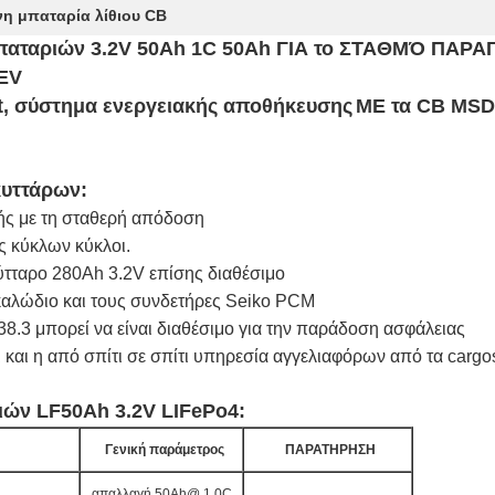
η μπαταρία λίθιου CB
μπαταριών 3.2V 50Ah 1C 50Ah ΓΙΑ το ΣΤΑΘΜΌ ΠΑ
EV
ft, σύστημα ενεργειακής αποθήκευσης
ΜΕ
τα CB MSD
κυττάρων:
ς με τη σταθερή απόδοση
 κύκλων κύκλοι.
ύτταρο 280Ah 3.2V επίσης διαθέσιμο
 καλώδιο και τους συνδετήρες Seiko PCM
.3 μπορεί να είναι διαθέσιμο για την παράδοση ασφάλειας
 και η από σπίτι σε σπίτι υπηρεσία αγγελιαφόρων από τα cargo
ών LF50Ah 3.2V LIFePo4:
Γενική παράμετρος
ΠΑΡΑΤΗΡΗΣΗ
απαλλαγή 50Ah@ 1.0C