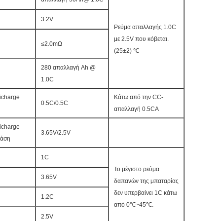
3.2V
Ρεύμα απαλλαγής 1.0C
με 2.5V που κόβεται.
≤2.0mΩ
(25±2) ℃
280 απαλλαγή Ah @
1.0C
icharge
Κάτω από την CC-
0.5C/0.5C
απαλλαγή 0.5CA
icharge
3.65V/2.5V
τάση
1C
Το μέγιστο ρεύμα
3.65V
δαπανών της μπαταρίας
δεν υπερβαίνει 1C κάτω
1.2C
από 0℃~45℃.
2.5V