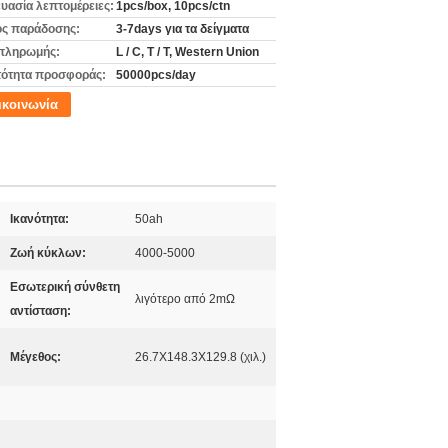
υασία λεπτομέρειες:
1pcs/box, 10pcs/ctn
ς παράδοσης:
3-7days για τα δείγματα
πληρωμής:
L / C, T / T, Western Union
ότητα προσφοράς:
50000pcs/day
ικοινωνία
Ικανότητα:
50ah
Ζωή κύκλων:
4000-5000
Εσωτερική σύνθετη
λιγότερο από 2mΩ
αντίσταση:
Μέγεθος:
26.7X148.3X129.8 (χιλ.)