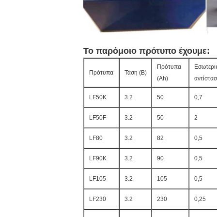
Το παρόμοιο πρότυπο έχουμε:
Πρότυπα
Εσωτερι
Πρότυπα
Τάση (Β)
(Ah)
αντίστα
LF50K
3.2
50
0,7
LF50F
3.2
50
2
LF80
3.2
82
0,5
LF90K
3.2
90
0,5
LF105
3.2
105
0,5
LF230
3.2
230
0,25