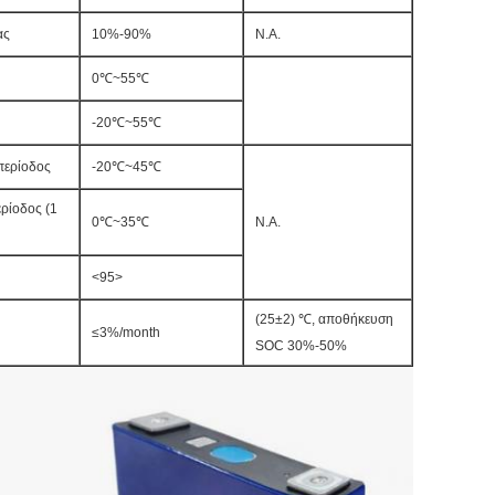
ας
10%-90%
N.A.
0℃~55℃
-20℃~55℃
περίοδος
-20℃~45℃
ρίοδος (1
0℃~35℃
N.A.
<95>
(25±2) ℃, αποθήκευση
≤3%/month
SOC 30%-50%