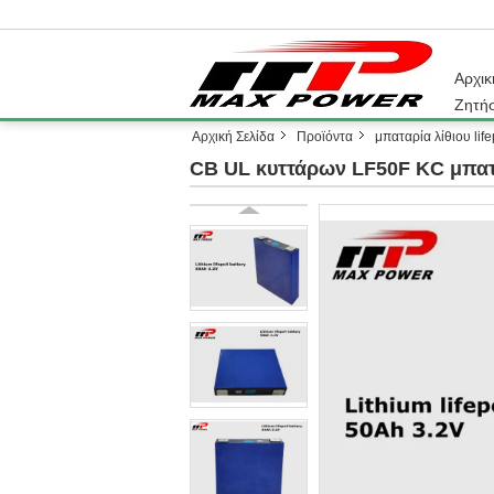
Αρχικ
Ζητή
Αρχική Σελίδα
Προϊόντα
μπαταρία λίθιου lif
CB UL κυττάρων LF50F KC μπα