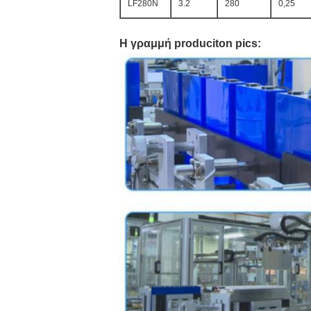
LF280N
3.2
280
0,25
Η γραμμή produciton pics: