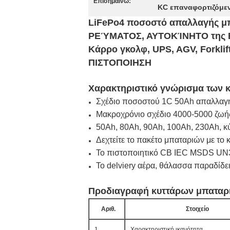
Επισημαίνω:
KC επαναφορτιζόμεν
LiFePo4 ποσοστό απαλλαγής 
ΡΕΎΜΑΤΟΣ, ΑΥΤΟΚΊΝΗΤΟ της 
Κάρρο γκολφ, UPS, AGV, Forkli
ΠΙΣΤΟΠΟΙΗΣΗ
Χαρακτηριστικό γνώρισμα των 
Σχέδιο ποσοστού 1C 50Ah απαλλαγή
Μακροχρόνιο σχέδιο 4000-5000 ζωής
50Ah, 80Ah, 90Ah, 100Ah, 230Ah, κ
Δεχτείτε το πακέτο μπαταριών με το
Το πιστοποιητικό CB IEC MSDS UN38
Το delviery αέρα, θάλασσα παραδίδει
Προδιαγραφή κυττάρων μπαταρι
Αριθ.
Στοιχείο
1
Χαρακτηριστική ικανότητα