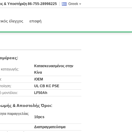
ις & Υποστήριξη
86-755-28998225
Greek
ικός έλεγχος
επαφή
ομέρειες:
Κατασκευασμένος στην
 καταγωγής:
Κίνα
:
/OEM
ποίηση:
UL CB KC PSE
ό μοντέλου:
LF50Ah
ωμής & Αποστολής Όροι:
ητα παραγγελίας
10pcs
Διαπραγματεύσιμα