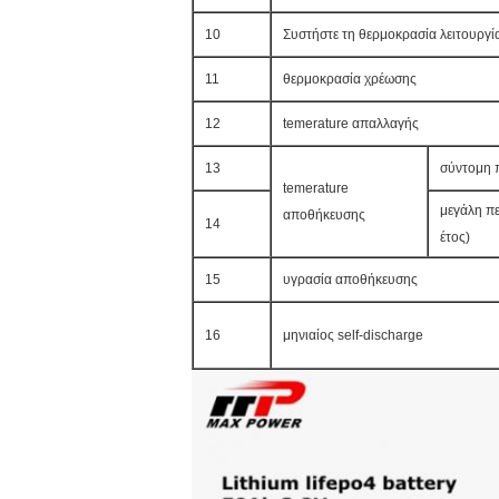
10
Συστήστε τη θερμοκρασία λειτουργί
11
θερμοκρασία χρέωσης
12
temerature απαλλαγής
13
σύντομη 
temerature
μεγάλη πε
αποθήκευσης
14
έτος)
15
υγρασία αποθήκευσης
16
μηνιαίος self-discharge