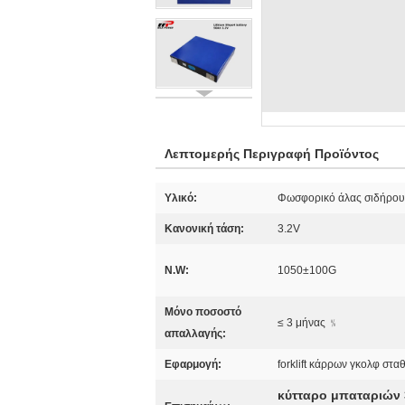
Λεπτομερής Περιγραφή Προϊόντος
Υλικό:
Φωσφορικό άλας σιδήρου 
Κανονική τάση:
3.2V
N.W:
1050±100G
Μόνο ποσοστό
≤ 3 μήνας ﹪
απαλλαγής:
Εφαρμογή:
forklift κάρρων γκολφ στ
κύτταρο μπαταριών 