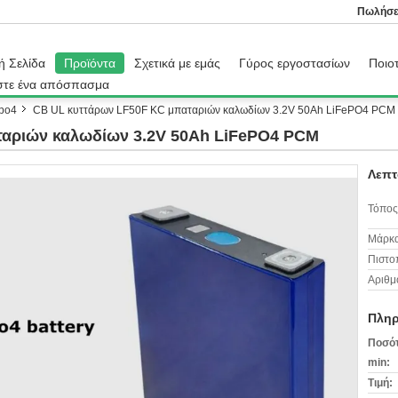
Πωλήσε
ή Σελίδα
Προϊόντα
Σχετικά με εμάς
Γύρος εργοστασίων
Ποιοτ
στε ένα απόσπασμα
epo4
CB UL κυττάρων LF50F KC μπαταριών καλωδίων 3.2V 50Ah LiFePO4 PCM
ταριών καλωδίων 3.2V 50Ah LiFePO4 PCM
Λεπτ
Τόπος
Μάρκα
Πιστο
Αριθμ
Πληρ
Ποσότ
min:
Τιμή: