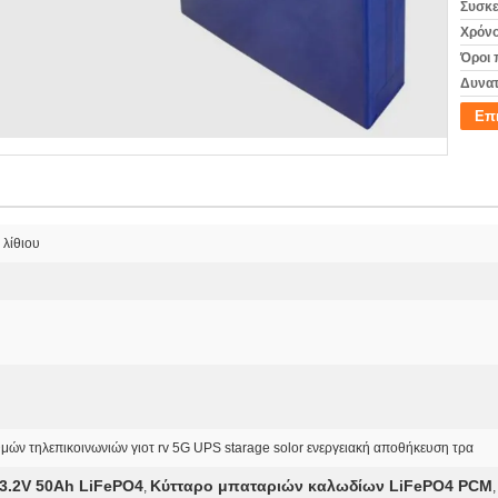
Συσκε
Χρόνο
Όροι 
Δυνατ
Επ
λίθιου
αθμών τηλεπικοινωνιών γιοτ rv 5G UPS starage solor ενεργειακή αποθήκευση τρα
3.2V 50Ah LiFePO4
Κύτταρο μπαταριών καλωδίων LiFePO4 PCM
,
,