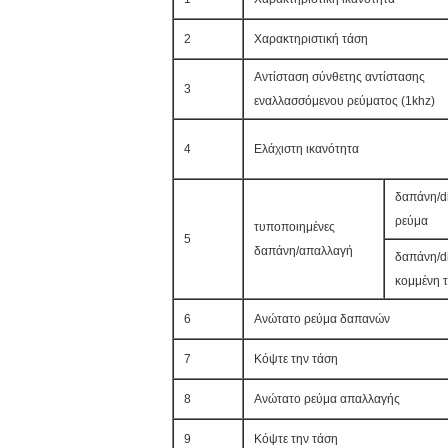
2
Χαρακτηριστική τάση
Αντίσταση σύνθετης αντίστασης
3
εναλλασσόμενου ρεύματος (1khz)
4
Ελάχιστη ικανότητα
δαπάνη/d
ρεύμα
τυποποιημένες
5
δαπάνη/απαλλαγή
δαπάνη/d
κομμένη 
6
Ανώτατο ρεύμα δαπανών
7
Κόψτε την τάση
8
Ανώτατο ρεύμα απαλλαγής
9
Κόψτε την τάση