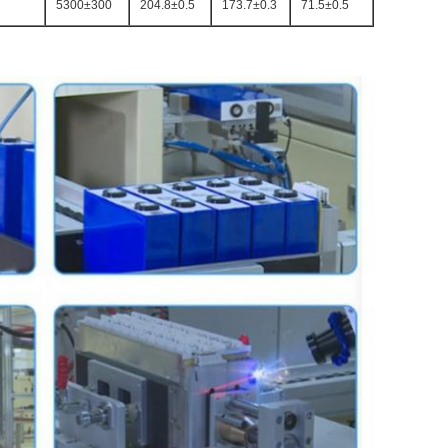
5300±300
204.8±0.5
173.7±0.3
71.5±0.5