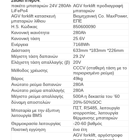
280Ah lifepo4:
πακέτο μπαταριών 24V 280Ah
AGV forklift προδιαγραφή
LiFePo4
μπαταριών
AGV forklift κατασκευή
Βιομηχανική Co. MaxPower,
μπαταριών λίθιου
ΕΠΕ
H.S. Κώδικας
850600090
Κανονική ικανότητα
280Ah
Κανονική τάση
25.6V
Ενέργεια
7168Wh
Διάσταση
633mm *183mm *226mm
Μέγιστη τάση δαπανών
29.2V
Ελάχιστη τάση απαλλαγής (β)
20V
CCCV (σταθερή τάση με το
Μέθοδος χρέωσης
περιορισμένο ρεύμα)
Βάρος
49kg
Ανώτατο ρεύμα δαπανών
280A
Ανώτατο ρεύμα απαλλαγής
280A
Μέγιστο ρεύμα απαλλαγής
500A η δεκαετία του '60
δύναμη αποστολών
20%-50%SOC
ΠΣΤ, RS485, λειτουργία
Μπαταρία με την έξυπνη
ισορροπίας, λειτουργία
λειτουργία BMS
θέρμανσης μπαταριών
Θερμοκρασία λειτουργίας
-20-60 βαθμός
Ποιοτική εγγύηση
ένα έτη
AGV forklift, αργόστροφο
αυτοκίνητο, μηχανικό