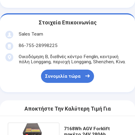
Αρχική μπαταρία λίθιου
RS485
1C
1C
436*390*250mm
υβριδική μπαταρία αυτοκινήτων
RS485
1C
0.5C
650*450*250mm
Στοιχεία Επικοινωνίας
CANBUS, ενεργός
1.5C
1.5C
515*400*290mm
εξίσωση BMS
RS485, προσθέστε
Sales Team
0.5C
1C
1093*585*760mm
το βάρος φορτίων
RS485&a;CANBUS
1C
0.5C
700*650*400mm
86-755-28998225
Οικοδόμηση Β, διεθνές κέντρο Fenglin, κεντρική
πόλη Longgang, περιοχή Longgang, Shenzhen, Κίνα.
Συνομιλία τώρα
Αποκτήστε Την Καλύτερη Τιμή Για
7168Wh AGV Forklift
πακέτο 24V 280Ah