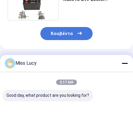
μπαταριών λίθιου LiFePo4
Κουβέντα
Συνιστώμενα Προϊόντα
Miss Lucy
2:17 AM
Good day, what product are you looking for?
Η μπαταρία LiFePO4
26650 3600mAh 3.2V
3214015Ah 48
υψηλής απόδοσης
Λίθιο LiFePO4
V στοιχείο
51.2V 100Ah για
μπαταρία 2000
μπαταρίας λιθ
αποθήκευση
φορές μακρά
lifepo4