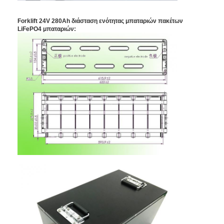
Γύρος εργοστασίων
Forklift 24V 280Ah διάσταση ενότητας μπαταριών πακέτων
LiFePO4 μπαταριών:
Ποιοτικός έλεγχος
Μας ελάτε σε επαφή με
Ειδήσεις
Συνομιλία τώρα
μπαταρία λίθιου lifepo4
ιονικές επαναφορτιζόμενες μπαταρίες λίθιου
Μπαταρία Lithium Polymer
μπαταρίες ενεργειακής αποθήκευσης