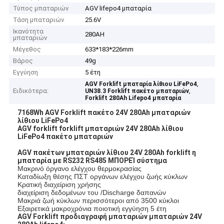
Τύπος μπαταριών
AGV lifepo4 μπαταρία
Τάση μπαταριών
25.6V
Ικανότητα
280AH
μπαταριών
Μέγεθος
633*183*226mm
Βάρος
49g
Εγγύηση
5 έτη
,
AGV Forklift μπαταρία λίθιου LiFePo4
Ειδικότερα:
,
UN38.3 Forklift πακέτο μπαταριών
Forklift 280Ah Lifepo4 μπαταρία
7168Wh AGV Forklift πακέτο 24V 280Ah μπαταριών
λίθιου LiFePo4
AGV forklift forklift μπαταριών 24V 280Ah λίθιου
LiFePo4 πακέτο μπαταριών
AGV πακέτων μπαταριών λίθιου 24V 280Ah forklift η
μπαταρία με RS232 RS485 ΜΠΟΡΕΊ σύστημα
Μακρινό όργανο ελέγχου θερμοκρασίας
Καταδίωξη θέσης ΠΣΤ οργάνων ελέγχου ζωής κύκλων
Κρατική διαχείριση χρήσης
διαχείριση δεδομένων του /Discharge δαπανών
Μακριά ζωή κύκλων περισσότεροι από 3500 κύκλοι
Εξαιρετικά μακροχρόνια ποιοτική εγγύηση 5 έτη
AGV Forklift προδιαγραφή μπαταριών μπαταριών 24V