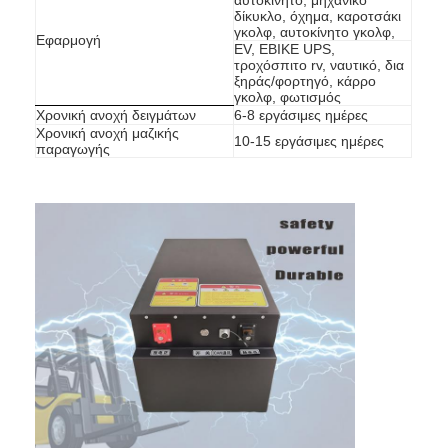
δίκυκλο, όχημα, καροτσάκι
γκολφ, αυτοκίνητο γκολφ,
Εφαρμογή
EV, EBIKE UPS,
τροχόσπιτο rv, ναυτικό, δια
ξηράς/φορτηγό, κάρρο
γκολφ, φωτισμός
Χρονική ανοχή δειγμάτων
6-8 εργάσιμες ημέρες
Χρονική ανοχή μαζικής
10-15 εργάσιμες ημέρες
παραγωγής
Σπίτι
Προϊόντα
Περίπου εμείς