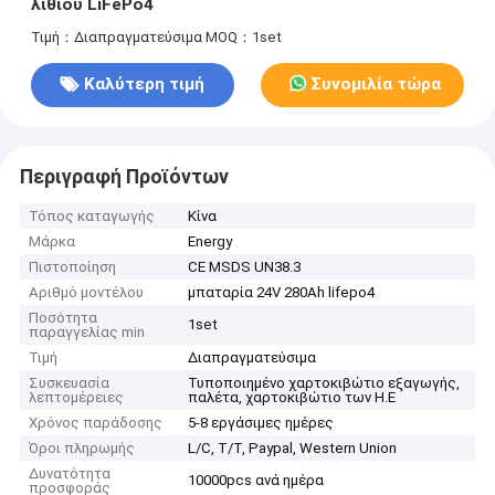
λίθιου LiFePo4
Τιμή：Διαπραγματεύσιμα
MOQ：1set
Καλύτερη τιμή
Συνομιλία τώρα
Περιγραφή Προϊόντων
Τόπος καταγωγής
Κίνα
Μάρκα
Energy
Πιστοποίηση
CE MSDS UN38.3
Αριθμό μοντέλου
μπαταρία 24V 280Ah lifepo4
Ποσότητα
1set
παραγγελίας min
Τιμή
Διαπραγματεύσιμα
Συσκευασία
Τυποποιημένο χαρτοκιβώτιο εξαγωγής,
λεπτομέρειες
παλέτα, χαρτοκιβώτιο των Η.Ε
Χρόνος παράδοσης
5-8 εργάσιμες ημέρες
Όροι πληρωμής
L/C, T/T, Paypal, Western Union
Δυνατότητα
10000pcs ανά ημέρα
προσφοράς