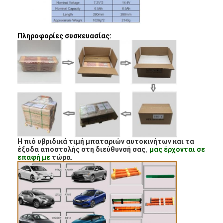
Γύρος εργοστασίων
Ποιοτικός έλεγχος
Πληροφορίες συσκευασίας:
Μας ελάτε σε επαφή με
Ειδήσεις
Συνομιλία τώρα
μπαταρία λίθιου lifepo4
Η πιό υβριδικά τιμή μπαταριών αυτοκινήτων και τα
έξοδα αποστολής στη διεύθυνσή σας
,
μας έρχονται σε
επαφή με
τώρα.
ιονικές επαναφορτιζόμενες μπαταρίες λίθιου
Μπαταρία Lithium Polymer
μπαταρίες ενεργειακής αποθήκευσης