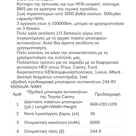
Κύτταρο της Ιαπωνίας και των ΗΠΑ coopert, σύστημα
BMS για να κρατήσει την τεχνική προόδου.
Ζωή περισσότερων από 3000 βαθιά κύκλων. 500cyles
capacity>90%.
3 εγγύηση ετών ή 100000km, μπορεί να χρησιμοποιήσει
σε 3-8years.
Πολύ καλή εκτέλεση 1/3 δαπανών γύρω από
συγκρινόμενος με το αρχικό πακέτο μπαταριών
αυτοκινήτων. Αλλά ίδια άριστη απόδοση σε
χρησιμοποίηση.
Πολύ εύκολος να κάνει την αντικατάσταση με τη
χρησιμοποίηση της ενότητάς μας.
Πολλαπλού τρόπου για να ταιριάξει με τα διαφορετικά
αυτοκίνητα HEV όπως Prius, Camry, Ford,
διορατικότητα GEN/συμφωνία/πολιτικός, Lexus, Alfard…
Διαταγή δειγμάτων υποστήριξης 1set
υβριδική προδιαγραφή μπαταριών αυτοκινήτων 244.8V
6500mAh NIMH:
Υβριδική μπαταρία αυτοκινήτων
Αριθ.
Προδιαγραφή
της Toyota Camry
Διάσταση πακέτων μπαταριών
1
668×291×109
(χιλ.) Length×Width×Height
2
Κατά προσέγγιση βάρος (κλ)
36
3
Ονομαστική ικανότητα (mAh)
6000
4
Ονομαστική τάση (β)
244.8