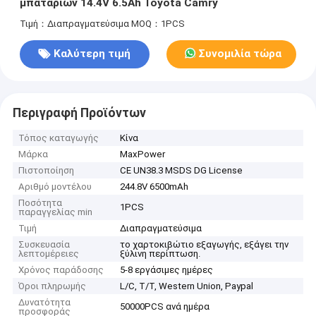
μπαταριών 14.4V 6.5Ah Toyota Camry
Τιμή：Διαπραγματεύσιμα
MOQ：1PCS
Καλύτερη τιμή
Συνομιλία τώρα
Περιγραφή Προϊόντων
Τόπος καταγωγής
Κίνα
Μάρκα
MaxPower
Πιστοποίηση
CE UN38.3 MSDS DG License
Αριθμό μοντέλου
244.8V 6500mAh
Ποσότητα
1PCS
παραγγελίας min
Τιμή
Διαπραγματεύσιμα
Συσκευασία
το χαρτοκιβώτιο εξαγωγής, εξάγει την
λεπτομέρειες
ξύλινη περίπτωση.
Χρόνος παράδοσης
5-8 εργάσιμες ημέρες
Όροι πληρωμής
L/C, T/T, Western Union, Paypal
Δυνατότητα
50000PCS ανά ημέρα
προσφοράς