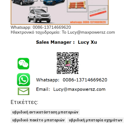
NiMH επαναφορτιζόμενες μπαταρίες
NiCd επαναφορτιζόμενες μπαταρίες
Whatsapp: 0086-13714669620
LCD φορτιστής μπαταρίας
Ηλεκτρονικό ταχυδρομείο: Το Lucy@maxpowersz.com
πακέτα μπαταριών NiMH
Pack μπαταριών NiCd
πακέτα μπαταριών ιόντων λιθίου
φακός επαναφορτιζόμενη μπαταρία
μπαταρία φωτισμού έκτακτης ανάγκης
Ετικέττες:
Μπαταρία λι Mno2
υβριδική αντικατάσταση μπαταριών
υβριδικό πακέτο μπαταριών
υβριδική μπαταρία οχημάτων
Μπαταρία λι Socl2