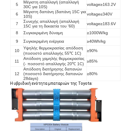
Μέγιστη απαλλαγή (απαλλαγή
5
voltage≥163.2V
30C για 10S)
Μέγιστη δαπάνη (δαπάνη 15C για
6
voltage≤340V
10S)
Συνεχής απαλλαγή (απαλλαγή
7
voltage≥183.6V
15C για τη δεκαετία του '60)
8
Συγκεκριμένη δύναμη
≥1000W/kg
9
Συγκεκριμένη ενέργεια
≥40Wh/kg
Υψηλής θερμοκρασίας απόδοση
10
≥90%
(ποσοστό απαλλαγής 55℃ 1C)
Απόδοση χαμηλής θερμοκρασίας
11
≥85%
(- ποσοστό απαλλαγής 20℃ 1C)
Απόδοση διατήρησης δαπανών
12
(ποσοστό διατήρησης δαπανών
≥80%
28days)
Η υβριδική ενότητα μπαταριών της Toyota:
Σπίτι
Προϊόντα
Περίπου εμείς