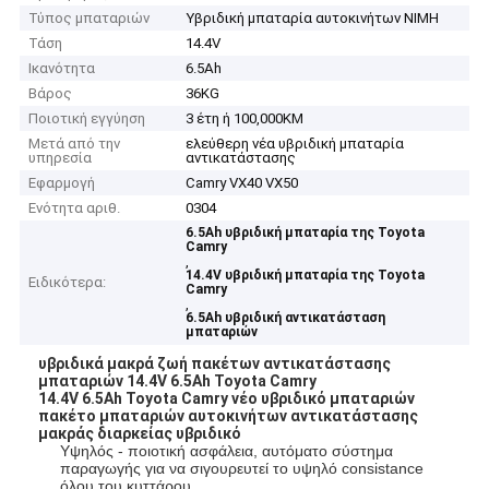
Τύπος μπαταριών
Υβριδική μπαταρία αυτοκινήτων NIMH
Τάση
14.4V
Ικανότητα
6.5Ah
Βάρος
36KG
Ποιοτική εγγύηση
3 έτη ή 100,000KM
Μετά από την
ελεύθερη νέα υβριδική μπαταρία
υπηρεσία
αντικατάστασης
Εφαρμογή
Camry VX40 VX50
Ενότητα αριθ.
0304
6.5Ah υβριδική μπαταρία της Toyota
Camry
,
14.4V υβριδική μπαταρία της Toyota
Ειδικότερα:
Camry
,
6.5Ah υβριδική αντικατάσταση
μπαταριών
υβριδικά μακρά ζωή πακέτων αντικατάστασης
μπαταριών 14.4V 6.5Ah Toyota Camry
14.4V 6.5Ah Toyota Camry νέο υβριδικό μπαταριών
πακέτο μπαταριών αυτοκινήτων αντικατάστασης
μακράς διαρκείας υβριδικό
Υψηλός - ποιοτική ασφάλεια, αυτόματο σύστημα
παραγωγής για να σιγουρευτεί το υψηλό consistance
όλου του κυττάρου.