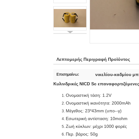
Λεπτομερής Περιγραφή Προϊόντος
νικελίου-καδμίου μ
Επισημαίνω:
Κυλινδρικές NICD Sc επαναφορτιζόμενες
Ονομαστική τάση: 1.2V
Ονομαστική ικανότητα: 2000mAh
Μέγεθος: 23*43mm (υπο--γ)
Εσωτερική αντίσταση: 10mohm
Ζωή κύκλων: μέχρι 1000 φορές
Περ. βάρος: 50g