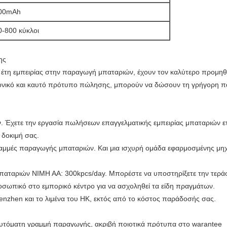
00mAh
0-800 κύκλοι
ης
0 έτη εμπειρίας στην παραγωγή μπαταριών, έχουν τον καλύτερο προμηθ
ανονικό και καυτό πρότυπο πώλησης, μπορούν να δώσουν τη γρήγορη
 Έχετε την εργασία πωλήσεων επαγγελματικής εμπειρίας μπαταριών ετ
η δοκιμή σας.
ραμμές παραγωγής μπαταριών. Και μια ισχυρή ομάδα εφαρμοσμένης μηχα
μπαταριών NIMH AA: 300kpcs/day. Μπορέστε να υποστηρίξετε την τεράσ
ροσωπικό στο εμπορικό κέντρο για να ασχοληθεί τα είδη πραγμάτων.
henzhen και το λιμένα του HK, εκτός από το κόστος παράδοσής σας.
 αυτόματη γραμμή παραγωγής, ακριβή ποιοτικά πρότυπα στο warantee