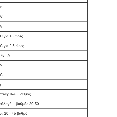
0>
0V
4V
1C για 16 ώρες
C για 2,5 ώρες
-75mA
0V
2C
g
πάνη: 0-45 βαθμός
αλλαγή: - βαθμός 20-50
ον 20 - 45 βαθμό