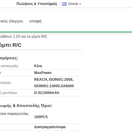
Πωλήσεις & Υποστήριξη
Greek
ικός έλεγχος
επαφή
γέθους 1.2V για τα χόμπι R/C
όμπι R/C
ομέρειες:
 καταγωγής:
Κίνα
:
MaxPower
REACH, ISO9001:2008,
ποίηση:
ISO9001:14000,SA8000
ό μοντέλου:
D-SC2000mAh
ωμής & Αποστολής Όροι:
ητα παραγγελίας
100PCS
Διαπραγματεύσιμα