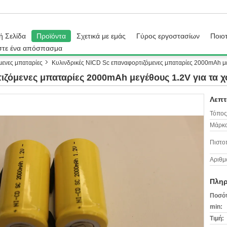
ή Σελίδα
Προϊόντα
Σχετικά με εμάς
Γύρος εργοστασίων
Ποιοτ
στε ένα απόσπασμα
ενες μπαταρίες
Κυλινδρικές NICD Sc επαναφορτιζόμενες μπαταρίες 2000mAh με
ιζόμενες μπαταρίες 2000mAh μεγέθους 1.2V για τα χ
Λεπτ
Τόπος
Μάρκα
Πιστο
Αριθμ
Πληρ
Ποσότ
min:
Τιμή: