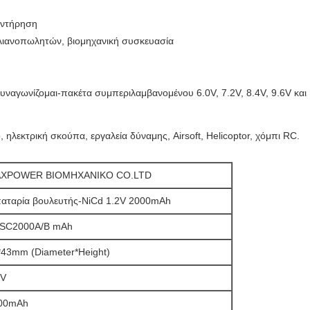
υντήρηση
λιανοπωλητών, βιομηχανική συσκευασία
 Συναγωνίζομαι-πακέτα συμπεριλαμβανομένου
6.0V, 7.2V, 8.4V, 9.6V και
 ηλεκτρική σκούπα, εργαλεία δύναμης, Airsoft, Helicoptor, χόμπι RC.
XPOWER ΒΙΟΜΗΧΑΝΙΚΟ CO.LTD
αταρία βουλευτής-NiCd 1.2V 2000mAh
 SC2000A/B mAh
*43mm (Diameter*Height)
2V
00mAh