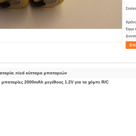
Συσκε
Χρόνο
Όροι 
Δυνατ
Επ
παταρία
nicd κύτταρα μπαταριών
,
 μπαταρίες 2000mAh μεγέθους 1.2V για τα χόμπι R/C