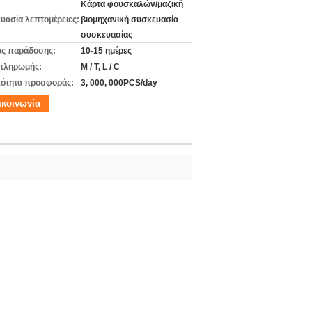
Κάρτα φουσκαλών/μαζική
υασία λεπτομέρειες:
βιομηχανική συσκευασία
συσκευασίας
ς παράδοσης:
10-15 ημέρες
πληρωμής:
Μ / Τ, L / C
ότητα προσφοράς:
3, 000, 000PCS/day
ικοινωνία