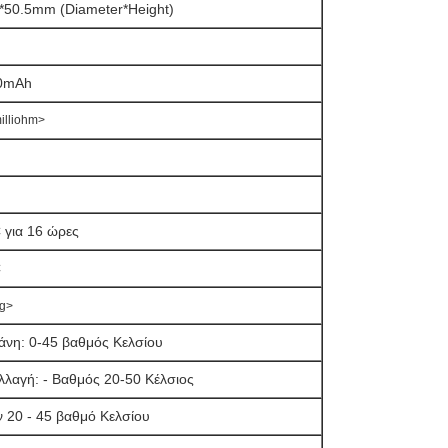
*50.5mm (Diameter*Height)
0mAh
illiohm>
 για 16 ώρες
C
g>
νη: 0-45 βαθμός Κελσίου
λαγή: - Βαθμός 20-50 Κέλσιος
ν 20 - 45 βαθμό Κελσίου