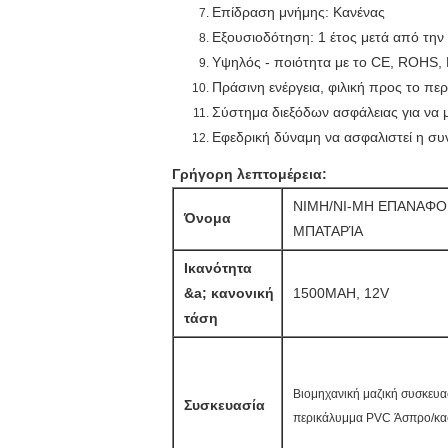
Επίδραση μνήμης: Κανένας
Εξουσιοδότηση: 1 έτος μετά από τη
Υψηλός - ποιότητα με το CE, ROHS
Πράσινη ενέργεια, φιλική προς το πε
Σύστημα διεξόδων ασφάλειας για να 
Εφεδρική δύναμη να ασφαλιστεί η σ
Γρήγορη λεπτομέρεια:
NIMH/NI-MH ΕΠΑΝΑΦ
Όνομα
ΜΠΑΤΑΡΊΑ
Ικανότητα
&a; κανονική
1500MAH, 12V
τάση
Βιομηχανική μαζική συσκευ
Συσκευασία
περικάλυμμα PVC Άσπρο/καφ