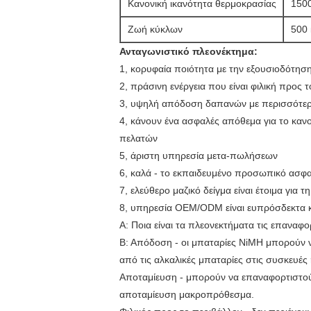
Κανονική ικανότητα θερμοκρασίας
150
Ζωή κύκλων
500 
Ανταγωνιστικό πλεονέκτημα:
1, κορυφαία ποιότητα με την εξουσιοδότησ
2, πράσινη ενέργεια που είναι φιλική προς 
3, υψηλή απόδοση δαπανών με περισσότερο
4, κάνουν ένα ασφαλές απόθεμα για το κ
πελατών
5, άριστη υπηρεσία μετα-πωλήσεων
6, καλά - το εκπαιδευμένο προσωπικό ασφα
7, ελεύθερο μαζικό δείγμα είναι έτοιμα για τ
8, υπηρεσία OEM/ODM είναι ευπρόσδεκτα κ
Α: Ποια είναι τα πλεονεκτήματα τις επαναφ
Β: Απόδοση - οι μπαταρίες NiMH μπορούν να
από τις αλκαλικές μπαταρίες στις συσκευέ
Αποταμίευση - μπορούν να επαναφορτιστούν
αποταμίευση μακροπρόθεσμα.