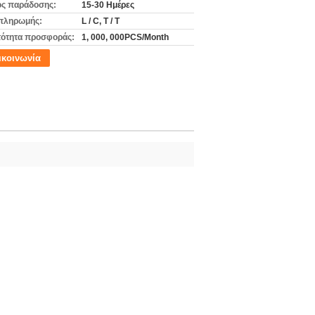
ς παράδοσης:
15-30 Ημέρες
πληρωμής:
L / C, T / T
ότητα προσφοράς:
1, 000, 000PCS/Month
ικοινωνία