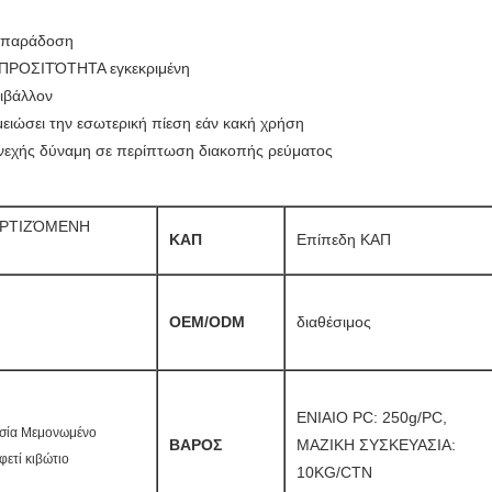
ν παράδοση
, ΠΡΟΣΙΤΌΤΗΤΑ εγκεκριμένη
ριβάλλον
μειώσει την εσωτερική πίεση εάν κακή χρήση
υνεχής δύναμη σε περίπτωση διακοπής ρεύματος
ΟΡΤΙΖΌΜΕΝΗ
ΚΑΠ
Επίπεδη ΚΑΠ
OEM/ODM
διαθέσιμος
ΕΝΙΑΙΟ PC: 250g/PC,
ασία Μεμονωμένο
ΒΑΡΟΣ
ΜΑΖΙΚΗ ΣΥΣΚΕΥΑΣΙΑ:
ετί κιβώτιο
10KG/CTN