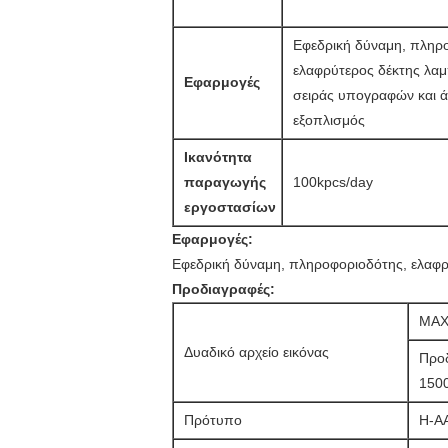
Εφεδρική δύναμη, πληρ
ελαφρύτερος δέκτης λα
Εφαρμογές
σειράς υπογραφών και ά
εξοπλισμός
Ικανότητα
παραγωγής
100kpcs/day
εργοστασίων
Εφαρμογές:
Εφεδρική δύναμη, πληροφοριοδότης, ελαφρ
Προδιαγραφές:
MAX
Δυαδικό αρχείο εικόνας
Προ
150
Πρότυπο
H-A