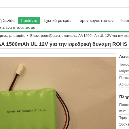
ή Σελίδα
Προϊόντα
Σχετικά με εμάς
Γύρος εργοστασίων
Ποιοτ
στε ένα απόσπασμα
μενες μπαταρίες
Επαναφορτιζόμενες μπαταρίες AA 1500mAh UL 12V για την ε
AA 1500mAh UL 12V για την εφεδρική δύναμη ROHS
Λεπτ
Τόπος
Μάρκα
Πιστο
Αριθμ
Πληρ
Ποσότ
min:
Τιμή:
Συσκε