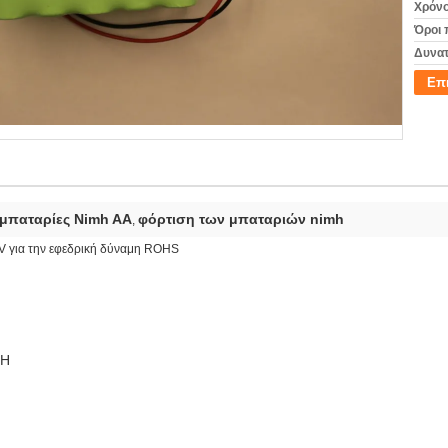
Χρόνο
Όροι 
Δυνατ
Επ
μπαταρίες Nimh AA
φόρτιση των μπαταριών nimh
,
V για την εφεδρική δύναμη ROHS
MH