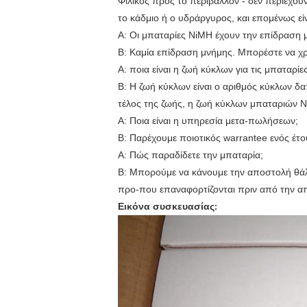
Φιλικός προς το περιβάλλον - δεν περιέχου
το κάδμιο ή ο υδράργυρος, και επομένως εί
Α: Οι μπαταρίες NiMH έχουν την επίδραση 
Β: Καμία επίδραση μνήμης. Μπορέστε να χρ
Α: ποια είναι η ζωή κύκλων για τις μπαταρί
Β: Η ζωή κύκλων είναι ο αριθμός κύκλων δα
τέλος της ζωής, η ζωή κύκλων μπαταριών 
Α: Ποια είναι η υπηρεσία μετα-πωλήσεων;
Β: Παρέχουμε ποιοτικός warrantee ενός έτ
Α: Πώς παραδίδετε την μπαταρία;
Β: Μπορούμε να κάνουμε την αποστολή θάλ
προ-που επαναφορτίζονται πριν από την α
Εικόνα συσκευασίας
: