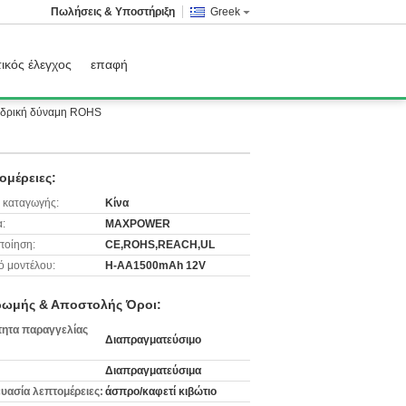
Πωλήσεις & Υποστήριξη
Greek
ικός έλεγχος
επαφή
φεδρική δύναμη ROHS
ομέρειες:
 καταγωγής:
Κίνα
:
MAXPOWER
ποίηση:
CE,ROHS,REACH,UL
ό μοντέλου:
H-AA1500mAh 12V
ωμής & Αποστολής Όροι:
ητα παραγγελίας
Διαπραγματεύσιμο
Διαπραγματεύσιμα
υασία λεπτομέρειες:
άσπρο/καφετί κιβώτιο