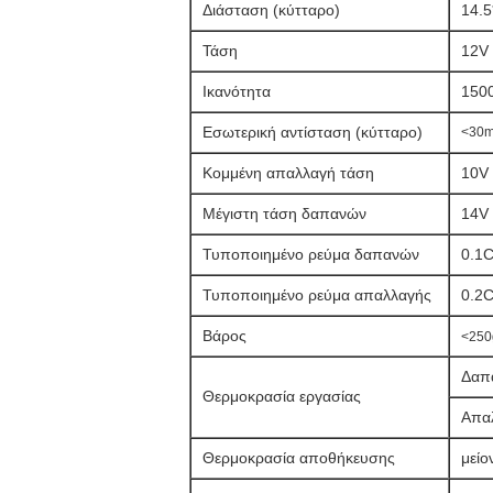
Διάσταση (κύτταρο)
14.5
Τάση
12V
Ικανότητα
150
Εσωτερική αντίσταση (κύτταρο)
<30m
Κομμένη απαλλαγή τάση
10V
Μέγιστη τάση δαπανών
14V
Τυποποιημένο ρεύμα δαπανών
0.1C
Τυποποιημένο ρεύμα απαλλαγής
0.2
Βάρος
<250
Δαπά
Θερμοκρασία εργασίας
Απαλ
Θερμοκρασία αποθήκευσης
μείο