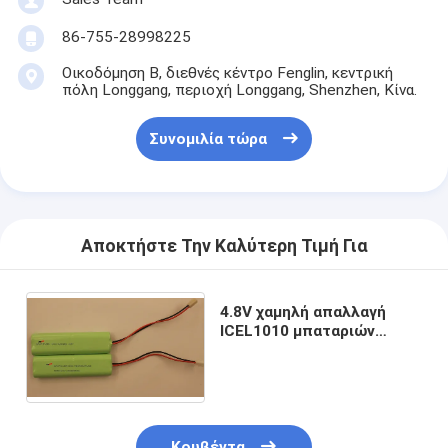
Αρχική μπαταρία λίθιου
86-755-28998225
υβριδική μπαταρία αυτοκινήτων
Οικοδόμηση Β, διεθνές κέντρο Fenglin, κεντρική
πόλη Longgang, περιοχή Longgang, Shenzhen, Κίνα.
Συνομιλία τώρα
Αποκτήστε Την Καλύτερη Τιμή Για
4.8V χαμηλή απαλλαγή
ICEL1010 μπαταριών
φωτισμού έκτακτης
ανάγκης AA2100mAh
Κουβέντα