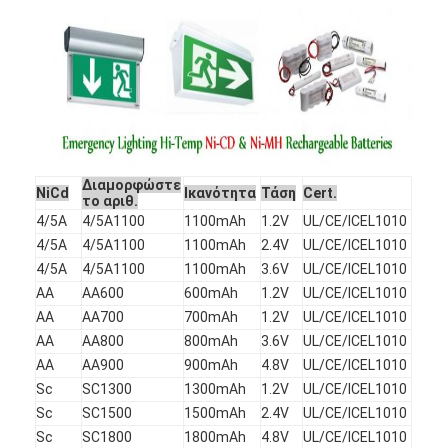
Διαμορφώστε
NiCd
Ικανότητα
Τάση
Cert.
το αριθ.
4/5A
4/5A1100
1100mAh
1.2V
UL/CE/ICEL1010
4/5A
4/5A1100
1100mAh
2.4V
UL/CE/ICEL1010
4/5A
4/5A1100
1100mAh
3.6V
UL/CE/ICEL1010
AA
AA600
600mAh
1.2V
UL/CE/ICEL1010
AA
AA700
700mAh
1.2V
UL/CE/ICEL1010
Σπίτι
AA
AA800
800mAh
3.6V
UL/CE/ICEL1010
AA
AA900
900mAh
4.8V
UL/CE/ICEL1010
Προϊόντα
Sc
SC1300
1300mAh
1.2V
UL/CE/ICEL1010
Sc
SC1500
1500mAh
2.4V
UL/CE/ICEL1010
Περίπου εμείς
Sc
SC1800
1800mAh
4.8V
UL/CE/ICEL1010