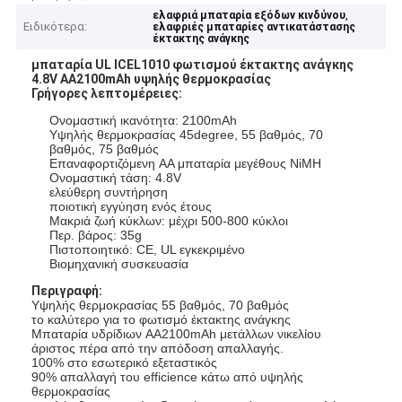
,
ελαφριά μπαταρία εξόδων κινδύνου
Ειδικότερα:
ελαφριές μπαταρίες αντικατάστασης
έκτακτης ανάγκης
μπαταρία UL ICEL1010 φωτισμού έκτακτης ανάγκης
4.8V AA2100mAh υψηλής θερμοκρασίας
Γρήγορες λεπτομέρειες:
Ονομαστική ικανότητα: 2100mAh
Υψηλής θερμοκρασίας 45degree, 55 βαθμός, 70
βαθμός, 75 βαθμός
Επαναφορτιζόμενη AA μπαταρία μεγέθους NiMH
Ονομαστική τάση: 4.8V
ελεύθερη συντήρηση
ποιοτική εγγύηση ενός έτους
Μακριά ζωή κύκλων: μέχρι 500-800 κύκλοι
Περ. βάρος: 35g
Πιστοποιητικό: CE, UL εγκεκριμένο
Βιομηχανική συσκευασία
Περιγραφή:
Υψηλής θερμοκρασίας 55 βαθμός, 70 βαθμός
το καλύτερο για το φωτισμό έκτακτης ανάγκης
Μπαταρία υδρίδιων AA2100mAh μετάλλων νικελίου
άριστος πέρα από την απόδοση απαλλαγής.
100% στο εσωτερικό εξεταστικός
90% απαλλαγή του efficience κάτω από υψηλής
θερμοκρασίας