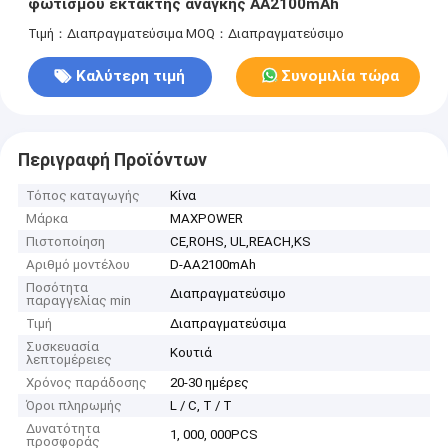
φωτισμού έκτακτης ανάγκης AA2100mAh
Τιμή：Διαπραγματεύσιμα
MOQ：Διαπραγματεύσιμο
Καλύτερη τιμή
Συνομιλία τώρα
Περιγραφή Προϊόντων
Τόπος καταγωγής
Κίνα
Μάρκα
MAXPOWER
Πιστοποίηση
CE,ROHS, UL,REACH,KS
Αριθμό μοντέλου
D-AA2100mAh
Ποσότητα
Διαπραγματεύσιμο
παραγγελίας min
Τιμή
Διαπραγματεύσιμα
Συσκευασία
Κουτιά
λεπτομέρειες
Χρόνος παράδοσης
20-30 ημέρες
Όροι πληρωμής
L / C, T / T
Δυνατότητα
1, 000, 000PCS
προσφοράς