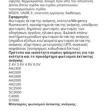
υψηλής θερμοκρασίας δοκιμή πριν από την αποστολή
Δίπλα-δίπλα σχέδιο και σχέδιο μπαστουνιών,
προσαρμοσμένο σχέδιο
MSDS, UN38.3, επιστολή εγγύησης διαθέσιμη
Εφαρμογές:
Φωτισμός έκτακτης ανάγκης, ενότητα Mergency
fluonescent, προσάρτημα έκτακτης ανάγκης, υπαίθριος
φωτισμός, δημόσιος φωτισμός, φωτισμός των
οδηγήσεων, άγγελος, ηλιακό φως, &a;back-επάνω
συστήματα μονάδων φωτισμού έκτακτης ανάγκης
(σημάδια εξόδων, κοu'φώματα φωτισμού έκτακτης
ανάγκης, εξαρτήσεις μετατροπής) UPS, συσκευές
ασφάλειας (συναγερμοί, καλωδιακά δίκτυα,)
Πρότυπο και ικανότητα ευρέος φάσματος για την
ενότητα και το προσάρτημα φωτισμού έκτακτης
ανάγκης
:
2.4V 3.6V 4.8V 6.0V
AA1300
AA1500
AA1800
AA2000
AA2100
SC2500
SC3000
C4000
D7000
Μπαταρίες φωτισμού έκτακτης ανάγκης