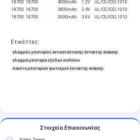
18700
18700
4000mAh
1.2V
UL/CE/ICEL1010
NiMH επαναφορτιζόμενες μπαταρίες
18700
18700
3800mAh
2.4V
UL/CE/ICEL1010
18700
18700
3000mAh
3.6V
UL/CE/ICEL1010
NiCd επαναφορτιζόμενες μπαταρίες
LCD φορτιστής μπαταρίας
Ετικέττες:
πακέτα μπαταριών NiMH
ελαφριές μπαταρίες αντικατάστασης έκτακτης ανάγκης
Pack μπαταριών NiCd
ελαφριά μπαταρία εξόδων κινδύνου
πακέτα μπαταριών φωτισμού έκτακτης ανάγκης
πακέτα μπαταριών ιόντων λιθίου
φακός επαναφορτιζόμενη μπαταρία
μπαταρία φωτισμού έκτακτης ανάγκης
Μπαταρία λι Mno2
Στοιχεία Επικοινωνίας
Μπαταρία λι Socl2
Sales Team