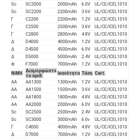
Sc
SC2000
2000mAh
6.0V
UL/CE/ICEL1010
Γύρος εργοστασίων
Sc
SC2200
2200mAh
3.6V
UL/CE/ICEL1010
Γ
C2200
2200mAh
1.2V
UL/CE/ICEL1010
Ποιοτικός έλεγχος
Γ
C2500
2500mAh
3.6V
UL/CE/ICEL1010
Μας ελάτε σε επαφή με
Γ
C2800
2800mAh
4.8V
UL/CE/ICEL1010
Δ
D4000
4000mAh
1.2V
UL/CE/ICEL1010
Ειδήσεις
Δ
D4500
4500mAh
6.0V
UL/CE/ICEL1010
Δ
D5000
5000mAh
2.4V
UL/CE/ICEL1010
Συνομιλία τώρα
Φ
F7000
7000mAh
1.2V
UL/CE/ICEL1010
Διαμορφώστε
NiMH
Ικανότητα
Τάση
Cert.
το αριθ.
AA
AA1300
1300mAh
1.2V
UL/CE/ICEL1010
μπαταρία λίθιου lifepo4
AA
AA1500
1500mAh
3.6V
UL/CE/ICEL1010
AA
AA1800
1800mAh
4.8V
UL/CE/ICEL1010
ιονικές επαναφορτιζόμενες μπαταρίες λίθιου
AA
AA2000
2000mAh
6.0V
UL/CE/ICEL1010
Sc
SC2500
2500mAh
2.4V
UL/CE/ICEL1010
Μπαταρία Lithium Polymer
Sc
SC3000
3000mAh
6.0v
UL/CE/ICEL1010
Γ
C4000
4000mAh
4.8V
UL/CE/ICEL1010
μπαταρίες ενεργειακής αποθήκευσης
Δ
D7000
7000mAh
1.2V
UL/CE/ICEL1010