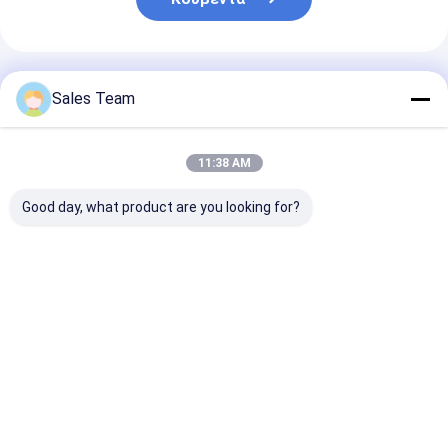
Συνιστώμενα Προϊόντα
Sales Team
11:38 AM
Good day, what product are you looking for?
Μπαταρία
Υψηλής
Μπαταρία NiC
φωτισμού έκτακτης
θερμοκρασίας
D4000mAh
ανάγκης Νι-Cd
μπαταρία φωτισμού
φωτισμού έκ
υψηλής ικανότητας
έκτακτης ανάγκης
ανάγκης 4.8V 
βαθμού
Καλύτερη τιμή
Καλύτερη τιμή
Καλύτερη 
Αρχική Σελίδα
Desktop Site
Sitemap
Πολιτική απορρήτου