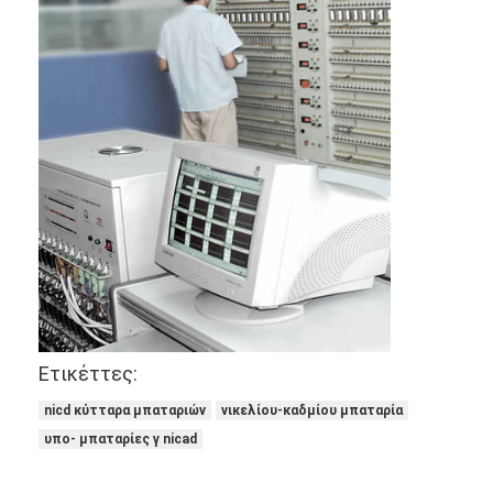
Αρχική μπαταρία λίθιου
υβριδική μπαταρία αυτοκινήτων
Ετικέττες:
nicd κύτταρα μπαταριών
νικελίου-καδμίου μπαταρία
υπο- μπαταρίες γ nicad