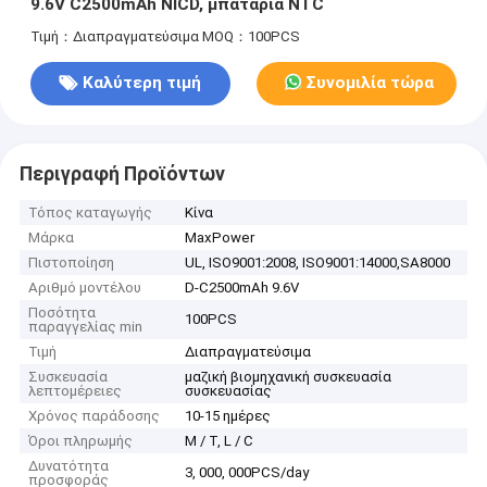
9.6V C2500mAh NICD, μπαταρία NTC
Τιμή：Διαπραγματεύσιμα
MOQ：100PCS
Καλύτερη τιμή
Συνομιλία τώρα
Περιγραφή Προϊόντων
Τόπος καταγωγής
Κίνα
Μάρκα
MaxPower
Πιστοποίηση
UL, ISO9001:2008, ISO9001:14000,SA8000
Αριθμό μοντέλου
D-C2500mAh 9.6V
Ποσότητα
100PCS
παραγγελίας min
Τιμή
Διαπραγματεύσιμα
Συσκευασία
μαζική βιομηχανική συσκευασία
λεπτομέρειες
συσκευασίας
Χρόνος παράδοσης
10-15 ημέρες
Όροι πληρωμής
Μ / Τ, L / C
Δυνατότητα
3, 000, 000PCS/day
προσφοράς