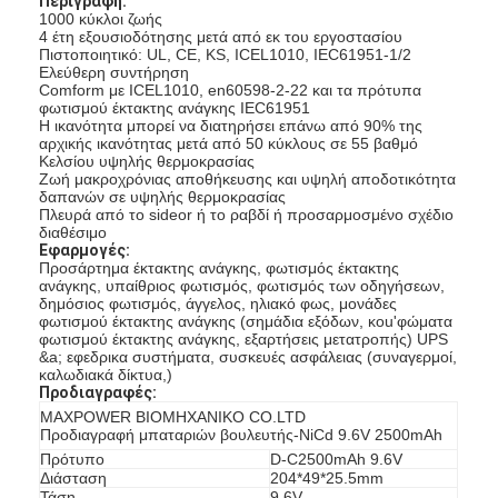
Περιγραφή:
1000 κύκλοι ζωής
4 έτη εξουσιοδότησης μετά από εκ του εργοστασίου
Πιστοποιητικό: UL, CE, KS, ICEL1010, IEC61951-1/2
Ελεύθερη συντήρηση
Comform με ICEL1010, en60598-2-22 και τα πρότυπα
φωτισμού έκτακτης ανάγκης IEC61951
Η ικανότητα μπορεί να διατηρήσει επάνω από 90% της
αρχικής ικανότητας μετά από 50 κύκλους σε 55 βαθμό
Κελσίου υψηλής θερμοκρασίας
Ζωή μακροχρόνιας αποθήκευσης και υψηλή αποδοτικότητα
δαπανών σε υψηλής θερμοκρασίας
Πλευρά από το sideor ή το ραβδί ή προσαρμοσμένο σχέδιο
διαθέσιμο
Εφαρμογές:
Προσάρτημα έκτακτης ανάγκης, φωτισμός έκτακτης
ανάγκης, υπαίθριος φωτισμός, φωτισμός των οδηγήσεων,
δημόσιος φωτισμός, άγγελος, ηλιακό φως, μονάδες
φωτισμού έκτακτης ανάγκης (σημάδια εξόδων, κοu'φώματα
φωτισμού έκτακτης ανάγκης, εξαρτήσεις μετατροπής) UPS
&a; εφεδρικα συστήματα, συσκευές ασφάλειας (συναγερμοί,
καλωδιακά δίκτυα,)
Προδιαγραφές:
MAXPOWER ΒΙΟΜΗΧΑΝΙΚΟ CO.LTD
Προδιαγραφή μπαταριών βουλευτής-NiCd 9.6V 2500mAh
Πρότυπο
D-C2500mAh 9.6V
Διάσταση
204*49*25.5mm
Τάση
9.6V