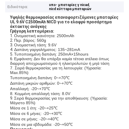
,
υπο- μπαταρίες γ nicad
Ειδικότερα:
nicd κύτταρα μπαταριών
Υψηλής θερμοκρασίας επαναφορτιζόμενες μπαταρίες
UL 9.6V C2500mAh NICD για το ελαφρύ προσάρτημα
έκτακτης ανάγκης
Γρήγορη λεπτομέρεια:
1.
Ονομαστική ικανότητα: 2500mAh
2.
Περ. βάρος: 560g
3.
Ονομαστική τάση: 9.6V
4.
Δαπάνη γαργαλήματος: 135~281mA
5.
Τυποποιημένη δαπάνη: 250mA×15hours
6.
Εμφάνιση:
Δεν θα υπάρξει καμία τέτοια ατέλεια όπως
διαρροή αποχρωματισμού ή ηλεκτρολυτών ή μηά τάση
7. Σειρά θερμοκρασίας για τη λειτουργία: (Υγρασία:
Max.85%)
Τυποποιημένη δαπάνη: 0~+70℃
Δαπάνη μικρών αριθμών: 0~+70℃
Απαλλαγή: -20~+70℃
8.
Κομμένη απαλλαγή τάση: 8.0V
9.
Σειρά θερμοκρασίας για την αποθήκευση: (Υγρασία:
Μέγιστο 85%)
Μέσα σε 1 έτη: -20~+25℃
Μέσα σε 6 μήνες: -20~+30℃
Μέσα σε μήνες: -20~+40℃
Μέσα σε μια εβδομάδα: -20~+50℃