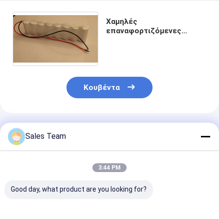
Χαμηλές
επαναφορτιζόμενες
μπαταρίες απαλλαγής 9.6V
C2500mAh NICD, μπαταρία
NTC
Κουβέντα
Συνιστώμενα Προϊόντα
Sales Team
3:44 PM
Good day, what product are you looking for?