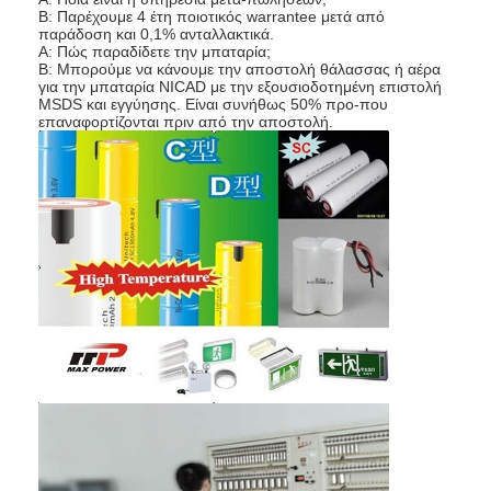
NiMH επαναφορτιζόμενες μπαταρίες
Β: Παρέχουμε 4 έτη ποιοτικός warrantee μετά από
παράδοση και 0,1% ανταλλακτικά.
Α: Πώς παραδίδετε την μπαταρία;
NiCd επαναφορτιζόμενες μπαταρίες
Β: Μπορούμε να κάνουμε την αποστολή θάλασσας ή αέρα
για την μπαταρία NICAD με την εξουσιοδοτημένη επιστολή
MSDS και εγγύησης. Είναι συνήθως 50% προ-που
LCD φορτιστής μπαταρίας
επαναφορτίζονται πριν από την αποστολή.
πακέτα μπαταριών NiMH
Pack μπαταριών NiCd
πακέτα μπαταριών ιόντων λιθίου
φακός επαναφορτιζόμενη μπαταρία
μπαταρία φωτισμού έκτακτης ανάγκης
Μπαταρία λι Mno2
Μπαταρία λι Socl2