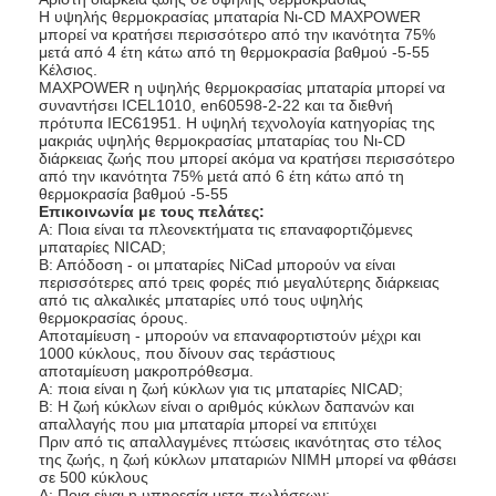
Η υψηλής θερμοκρασίας μπαταρία Νι-CD MAXPOWER
Γύρος εργοστασίων
μπορεί να κρατήσει περισσότερο από την ικανότητα 75%
μετά από 4 έτη κάτω από τη θερμοκρασία βαθμού -5-55
Ποιοτικός έλεγχος
Κέλσιος.
MAXPOWER η υψηλής θερμοκρασίας μπαταρία μπορεί να
συναντήσει ICEL1010, en60598-2-22 και τα διεθνή
Μας ελάτε σε επαφή με
πρότυπα IEC61951. Η υψηλή τεχνολογία κατηγορίας της
μακριάς υψηλής θερμοκρασίας μπαταρίας του Νι-CD
διάρκειας ζωής που μπορεί ακόμα να κρατήσει περισσότερο
Ειδήσεις
από την ικανότητα 75% μετά από 6 έτη κάτω από τη
θερμοκρασία βαθμού -5-55
Επικοινωνία με τους πελάτες:
Συνομιλία τώρα
Α: Ποια είναι τα πλεονεκτήματα τις επαναφορτιζόμενες
μπαταρίες NICAD;
Β: Απόδοση - οι μπαταρίες NiCad μπορούν να είναι
περισσότερες από τρεις φορές πιό μεγαλύτερης διάρκειας
από τις αλκαλικές μπαταρίες υπό τους υψηλής
μπαταρία λίθιου lifepo4
θερμοκρασίας όρους.
Αποταμίευση - μπορούν να επαναφορτιστούν μέχρι και
1000 κύκλους, που δίνουν σας τεράστιους
ιονικές επαναφορτιζόμενες μπαταρίες λίθιου
αποταμίευση μακροπρόθεσμα.
Α: ποια είναι η ζωή κύκλων για τις μπαταρίες NICAD;
Β: Η ζωή κύκλων είναι ο αριθμός κύκλων δαπανών και
Μπαταρία Lithium Polymer
απαλλαγής που μια μπαταρία μπορεί να επιτύχει
Πριν από τις απαλλαγμένες πτώσεις ικανότητας στο τέλος
της ζωής, η ζωή κύκλων μπαταριών NIMH μπορεί να φθάσει
μπαταρίες ενεργειακής αποθήκευσης
σε 500 κύκλους
Α: Ποια είναι η υπηρεσία μετα-πωλήσεων;