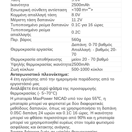
Ικανότητα
2500mAh
Εσωτερική σύνθετη αντίσταση
<100 m="">
Κομμένη απαλλαγή τάση
8.0V
Μέγιστη τάση δαπανών
11.2V
Τυποποιημένο ρεύμα δαπανών
0.1C για 16 ώρες
Τυποποιημένο ρεύμα
0.2C
απαλλαγής
Περ. βάρος
560g
Δαπάνη: 0-70 βαθμός
Θερμοκρασία εργασίας
Απαλλαγή: - βαθμός 20-
70
Θερμοκρασία αποθήκευσης
μείον 20 - 70 βαθμό
Υψηλής θερμοκρασίας ικανότητα
2500mAh
Ζωή κύκλων
500-1000 κύκλοι
Ανταγωνιστικό πλεονέκτημα:
4 έτη εγγύησης από την ημερομηνία παράδοσης από το
εργοστάσιό μας
Αναλάβετε ένα ευρύ φάσμα
της προσαρμογής
θερμοκρασίας (- 5~70°C)
Σπίτι
Η μπαταρία MaxPower NICAD υπό τον όρο 55℃, η
μπαταρία μπορεί να φορτιστεί με δύο διαφορετικές
μεθόδους δαπανών, όπως να χρησιμοποιήσει τη δαπάνη
Προϊόντα
0.05C δαπάνη 24 ωρών και 0.1C 16 ώρες. Η ικανότητα
μπορεί να φθάσει περισσότερο από 90% και η μπαταρία
μπορεί να χρησιμοποιηθεί ευρέως στον τομέα φωτισμού
Περίπου εμείς
ασφάλειας και έκτακτης ανάγκης.
Άριστη διάρκεια ζωής σε υψηλής θερμοκρασίας