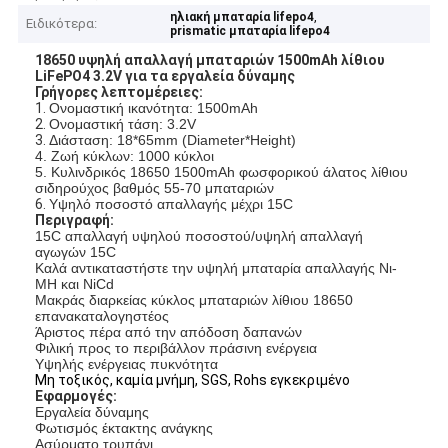
,
ηλιακή μπαταρία lifepo4
Ειδικότερα:
prismatic μπαταρία lifepo4
18650 υψηλή απαλλαγή μπαταριών 1500mAh λίθιου
LiFePO4 3.2V για τα εργαλεία δύναμης
Γρήγορες λεπτομέρειες:
1.
Ονομαστική ικανότητα: 1500mAh
2.
Ονομαστική τάση: 3.2V
3.
Διάσταση: 18*65mm (Diameter*Height)
4. Ζωή κύκλων: 1000 κύκλοι
5. Κυλινδρικός 18650 1500mAh φωσφορικού άλατος λίθιου
σιδηρούχος βαθμός 55-70 μπαταριών
6.
Υψηλό ποσοστό απαλλαγής μέχρι 15C
Περιγραφή:
15C απαλλαγή υψηλού ποσοστού/υψηλή απαλλαγή
αγωγών 15C
Καλά αντικαταστήστε την υψηλή μπαταρία απαλλαγής Νι-
MH και NiCd
Μακράς διαρκείας κύκλος μπαταριών λίθιου 18650
επανακαταλογηστέος
Άριστος πέρα από την απόδοση δαπανών
Φιλική προς το περιβάλλον πράσινη ενέργεια
Υψηλής ενέργειας πυκνότητα
Μη τοξικός, καμία μνήμη, SGS, Rohs εγκεκριμένο
Εφαρμογές:
Εργαλεία δύναμης
Φωτισμός έκτακτης ανάγκης
Ασύρματο τρυπάνι