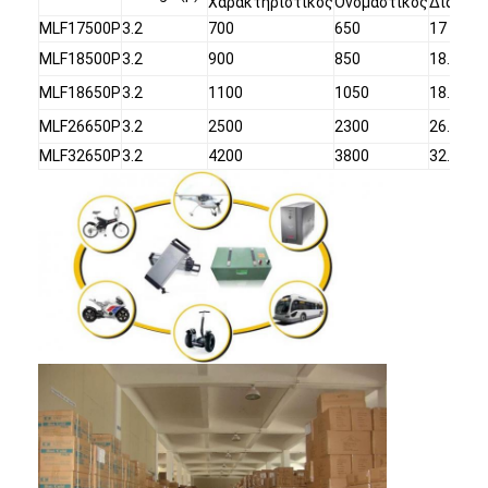
Χαρακτηριστικός
Ονομαστικός
Διάμετ
MLF17500P
3.2
700
650
17
MLF18500P
3.2
900
850
18.1
MLF18650P
3.2
1100
1050
18.1
MLF26650P
3.2
2500
2300
26.1
MLF32650P
3.2
4200
3800
32.1
Σπίτι
Προϊόντα
Περίπου εμείς