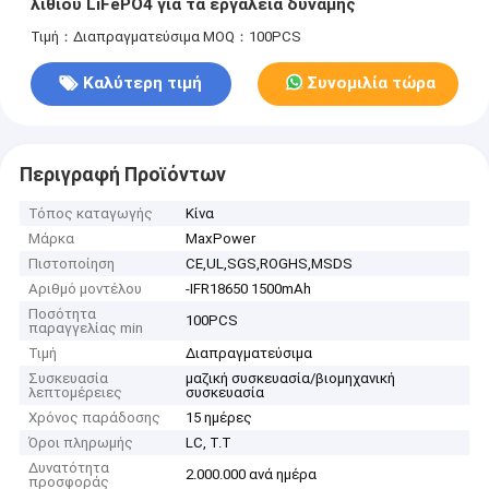
λίθιου LiFePO4 για τα εργαλεία δύναμης
Τιμή：Διαπραγματεύσιμα
MOQ：100PCS
Καλύτερη τιμή
Συνομιλία τώρα
Περιγραφή Προϊόντων
Τόπος καταγωγής
Κίνα
Μάρκα
MaxPower
Πιστοποίηση
CE,UL,SGS,ROGHS,MSDS
Αριθμό μοντέλου
-IFR18650 1500mAh
Ποσότητα
100PCS
παραγγελίας min
Τιμή
Διαπραγματεύσιμα
Συσκευασία
μαζική συσκευασία/βιομηχανική
λεπτομέρειες
συσκευασία
Χρόνος παράδοσης
15 ημέρες
Όροι πληρωμής
LC, T.T
Δυνατότητα
2.000.000 ανά ημέρα
προσφοράς