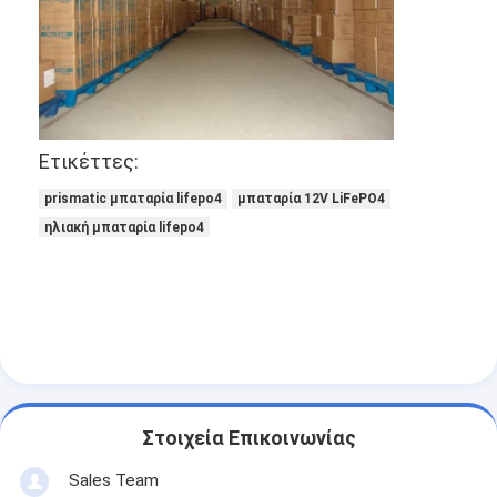
Γύρος εργοστασίων
Ποιοτικός έλεγχος
Μας ελάτε σε επαφή με
Ετικέττες:
Ειδήσεις
prismatic μπαταρία lifepo4
μπαταρία 12V LiFePO4
Συνομιλία τώρα
ηλιακή μπαταρία lifepo4
μπαταρία λίθιου lifepo4
ιονικές επαναφορτιζόμενες μπαταρίες λίθιου
Μπαταρία Lithium Polymer
Στοιχεία Επικοινωνίας
μπαταρίες ενεργειακής αποθήκευσης
Sales Team