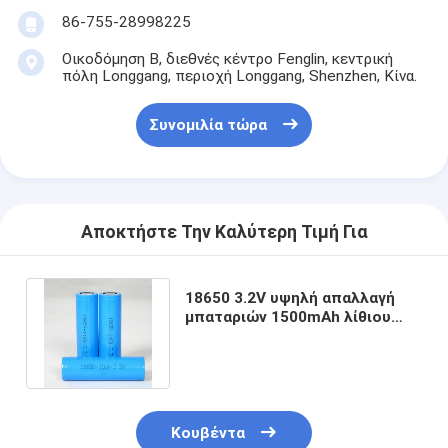
NiMH επαναφορτιζόμενες μπαταρίες
86-755-28998225
NiCd επαναφορτιζόμενες μπαταρίες
Οικοδόμηση Β, διεθνές κέντρο Fenglin, κεντρική
πόλη Longgang, περιοχή Longgang, Shenzhen, Κίνα.
LCD φορτιστής μπαταρίας
Συνομιλία τώρα
πακέτα μπαταριών NiMH
Pack μπαταριών NiCd
Αποκτήστε Την Καλύτερη Τιμή Για
πακέτα μπαταριών ιόντων λιθίου
φακός επαναφορτιζόμενη μπαταρία
18650 3.2V υψηλή απαλλαγή
μπαταριών 1500mAh λίθιου
μπαταρία φωτισμού έκτακτης ανάγκης
LiFePO4 για τα εργαλεία
δύναμης
Μπαταρία λι Mno2
Μπαταρία λι Socl2
Κουβέντα