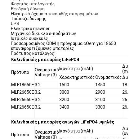
Φορητός υπολογιστής
Εφεδρική δύναμη
Ηλεκτρικό όχημα αποκομιδής απορριμμάτων
Τράπεζα δύναμης
UPS
Ηλεκτρικό mawner
Μηχανικό δίκυκλο ε-ποδηλάτων
Ιατρικές συσκευές
Προσαρμοσμένος ODM ή πρόγραμμα cOem για 18650
επαναφορτιζόμενες μπαταρίες
Πρότυπος κατάλογος:
Κυλινδρικές μπαταρίες LiFePO4
Διάστα
Ικανότητα (mAh)
Ονομαστικό
(ανώτατ
Πρότυπο
Valtage (β)
Χαρακτηριστικός
Ονομαστικός
Διάμετ
MLF18650E
3.2
1500
1450
18.1
MLF26650E
3.2
3000
2900
26.1
MLF26650E
3.2
3200
3100
26.1
MLF26650E
3.2
3400
3300
26.1
Κυλινδρικές μπαταρίες αγωγών LiFePO4 υψηλές
Διάστα
Ικανότητα (mAh)
Ονομαστικό
(ανώτατ
Πρότυπο
Valtage (β)