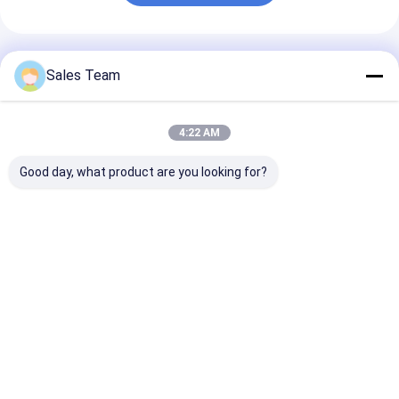
Αρχική μπαταρία λίθιου
υβριδική μπαταρία αυτοκινήτων
Συνιστώμενα Προϊόντα
Sales Team
4:22 AM
Good day, what product are you looking for?
Η μπαταρία LiFePO4
26650 3600mAh 3.2V
3214015Ah 48
υψηλής απόδοσης
Λίθιο LiFePO4
V στοιχείο
51.2V 100Ah για
μπαταρία 2000
μπαταρίας λιθ
αποθήκευση
φορές μακρά
lifepo4
ενέργειας
διάρκεια κύκλου
Καλύτερη τιμή
Καλύτερη τιμή
Καλύτερη 
ζωής
Αρχική Σελίδα
Desktop Site
Sitemap
Πολιτική απορρήτου