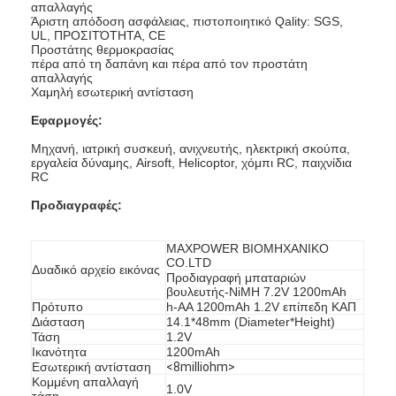
απαλλαγής
Άριστη απόδοση ασφάλειας, πιστοποιητικό Qality: SGS,
UL, ΠΡΟΣΙΤΌΤΗΤΑ, CE
Προστάτης θερμοκρασίας
πέρα από τη δαπάνη και πέρα από τον προστάτη
απαλλαγής
Χαμηλή εσωτερική αντίσταση
Εφαρμογές:
Μηχανή, ιατρική συσκευή, ανιχνευτής, ηλεκτρική σκούπα,
εργαλεία δύναμης, Airsoft, Helicoptor, χόμπι RC, παιχνίδια
RC
Προδιαγραφές:
MAXPOWER ΒΙΟΜΗΧΑΝΙΚΟ
CO.LTD
Δυαδικό αρχείο εικόνας
Προδιαγραφή μπαταριών
βουλευτής-NiMH 7.2V 1200mAh
Πρότυπο
h-AA 1200mAh 1.2V επίπεδη ΚΑΠ
Διάσταση
14.1*48mm (Diameter*Height)
Τάση
1.2V
Ικανότητα
1200mAh
Εσωτερική αντίσταση
<8milliohm>
Κομμένη απαλλαγή
1.0V
τάση