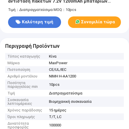
αντίσταση πακέτων 7.2V 1200mAh μπαταριών
ενεργειακού Nimh
Τιμή：Διαπραγματεύσιμα
MOQ：10pcs
Καλύτερη τιμή
Συνομιλία τώρα
Περιγραφή Προϊόντων
Τόπος καταγωγής
Κίνα
Μάρκα
MaxPower
Πιστοποίηση
CE/UL/IEC
Αριθμό μοντέλου
NIMH H-AA1200
Ποσότητα
10pcs
παραγγελίας min
Τιμή
Διαπραγματεύσιμα
Συσκευασία
Βιομηχανική συσκευασία
λεπτομέρειες
Χρόνος παράδοσης
15 ημέρες
Όροι πληρωμής
T/T, LC
Δυνατότητα
100000
προσφοράς