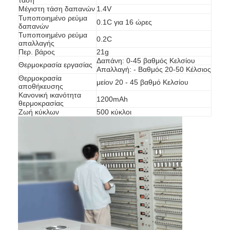
Μέγιστη τάση δαπανών
1.4V
Τυποποιημένο ρεύμα
0.1C για 16 ώρες
δαπανών
Τυποποιημένο ρεύμα
0.2C
απαλλαγής
Περ. βάρος
21g
Δαπάνη: 0-45 βαθμός Κελσίου
Θερμοκρασία εργασίας
Απαλλαγή: - Βαθμός 20-50 Κέλσιος
Θερμοκρασία
μείον 20 - 45 βαθμό Κελσίου
αποθήκευσης
Κανονική ικανότητα
1200mAh
θερμοκρασίας
Ζωή κύκλων
500 κύκλοι
Σπίτι
Προϊόντα
Περίπου εμείς