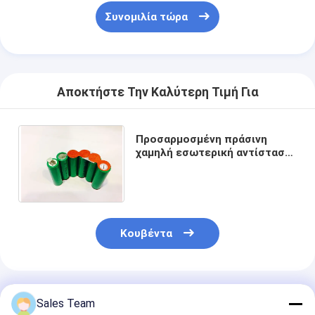
Αρχική μπαταρία λίθιου
Συνομιλία τώρα
υβριδική μπαταρία αυτοκινήτων
Αποκτήστε Την Καλύτερη Τιμή Για
Προσαρμοσμένη πράσινη
χαμηλή εσωτερική αντίσταση
πακέτων 7.2V 1200mAh
μπαταριών ενεργειακού Nimh
Κουβέντα
Συνιστώμενα Προϊόντα
Sales Team