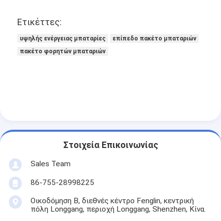
NiMH επαναφορτιζόμενες μπαταρίες
Ετικέττες:
NiCd επαναφορτιζόμενες μπαταρίες
υψηλής ενέργειας μπαταρίες
επίπεδο πακέτο μπαταριών
LCD φορτιστής μπαταρίας
πακέτο φορητών μπαταριών
πακέτα μπαταριών NiMH
Pack μπαταριών NiCd
πακέτα μπαταριών ιόντων λιθίου
φακός επαναφορτιζόμενη μπαταρία
Στοιχεία Επικοινωνίας
μπαταρία φωτισμού έκτακτης ανάγκης
Sales Team
Μπαταρία λι Mno2
86-755-28998225
Οικοδόμηση Β, διεθνές κέντρο Fenglin, κεντρική
Μπαταρία λι Socl2
πόλη Longgang, περιοχή Longgang, Shenzhen, Κίνα.