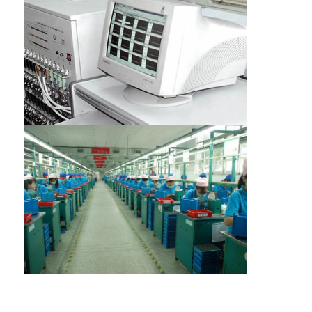
Γύρος εργοστασίων
Ποιοτικός έλεγχος
Μας ελάτε σε επαφή με
Ειδήσεις
Συνομιλία τώρα
μπαταρία λίθιου lifepo4
ιονικές επαναφορτιζόμενες μπαταρίες λίθιου
Μπαταρία Lithium Polymer
μπαταρίες ενεργειακής αποθήκευσης