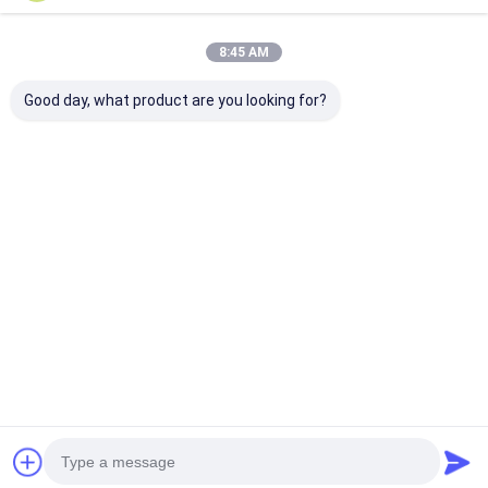
8:45 AM
Good day, what product are you looking for?
RTU NIMH
πακέτα μπαταριών
12V 2Ah NiMh
Аккумуляторы
7.2V 4000mAh 10C
μπαταρία 12V
AAA750mAh 2.4V
Nimh για τα χόμπι
2200mAh παρ
Церковная
παιχνιδιών RC RC
ενέργειας έκ
светодиодная
ανάγκης
Καλύτερη τιμή
Καλύτερη τιμή
Καλύτερη 
солнечная свеча
Αρχική Σελίδα
Desktop Site
Sitemap
Πολιτική απορρήτου
Ποιότητα
μπαταρία λίθιου lifepo4
Κίνα εργοστάσιο.Copyright ©
2026 MAXPOWER INDUSTRIAL CO.,LTD. All Rights Reserved.