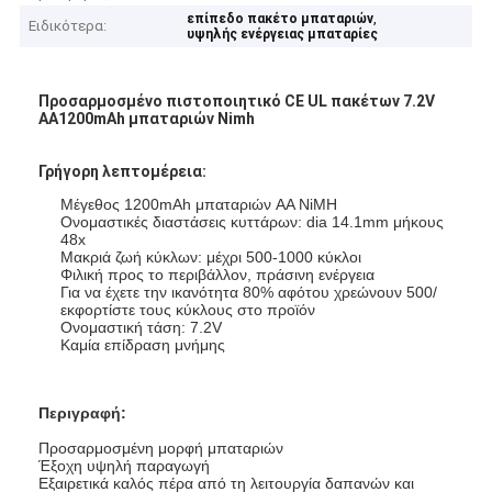
,
επίπεδο πακέτο μπαταριών
Ειδικότερα:
υψηλής ενέργειας μπαταρίες
Προσαρμοσμένο πιστοποιητικό CE UL πακέτων 7.2V
AA1200mAh μπαταριών Nimh
Γρήγορη λεπτομέρεια:
Μέγεθος 1200mAh μπαταριών AA NiMH
Ονομαστικές διαστάσεις κυττάρων: dia 14.1mm μήκους
48x
Μακριά ζωή κύκλων: μέχρι 500-1000 κύκλοι
Φιλική προς το περιβάλλον, πράσινη ενέργεια
Για να έχετε την ικανότητα 80% αφότου χρεώνουν 500/
εκφορτίστε τους κύκλους στο προϊόν
Ονομαστική τάση: 7.2V
Καμία επίδραση μνήμης
Περιγραφή:
Προσαρμοσμένη μορφή μπαταριών
Έξοχη υψηλή παραγωγή
Εξαιρετικά καλός πέρα από τη λειτουργία δαπανών και