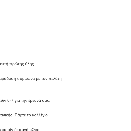
θευτή πρώτης ύλης
 παράδοση σύμφωνα με τον πελάτη
ών 6-7 για την έρευνά σας.
νικής. Πάρτε το κολλέγιο
τια qty διαταγή cOem.