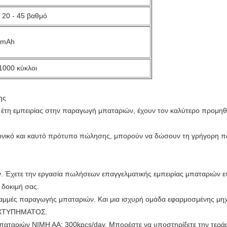
ν 20 - 45 βαθμό
0mAh
1000 κύκλοι
ης
0 έτη εμπειρίας στην παραγωγή μπαταριών, έχουν τον καλύτερο προμη
ανονικό και καυτό πρότυπο πώλησης, μπορούν να δώσουν τη γρήγορη
 Έχετε την εργασία πωλήσεων επαγγελματικής εμπειρίας μπαταριών ετ
η δοκιμή σας.
ραμμές παραγωγής μπαταριών. Και μια ισχυρή ομάδα εφαρμοσμένης μηχα
ν ΧΤΥΠΗΜΑΤΟΣ.
μπαταριών NIMH AA: 300kpcs/day. Μπορέστε να υποστηρίξετε την τεράσ