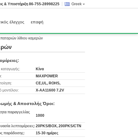
ις & Υποστήριξη
86-755-28998225
Greek
ικός έλεγχος
επαφή
παταριών λίθιου καμερών
ερών
ομέρειες:
 καταγωγής:
Κίνα
:
MAXPOWER
ποίηση:
CE,UL, ROHS,
ό μοντέλου:
Χ-AA11600 7.2V
ωμής & Αποστολής Όροι:
ητα παραγγελίας
1000
υασία λεπτομέρειες:
20PKS/BOX, 200PKS/CTN
ς παράδοσης:
15-30 ημέρες