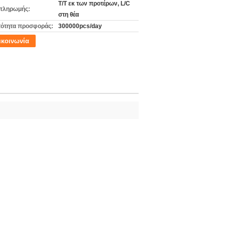
T/T εκ των προτέρων, L/C
πληρωμής:
στη θέα
ότητα προσφοράς:
300000pcs/day
ικοινωνία