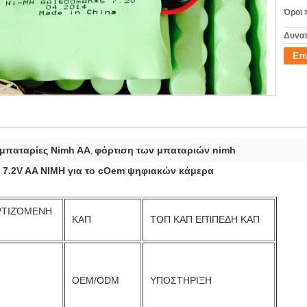
Όροι 
Δυνατ
Επ
μπαταρίες Nimh AA
φόρτιση των μπαταριών nimh
,
 7.2V AA NIMH για το cOem ψηφιακών κάμερα
ΡΤΙΖΌΜΕΝΗ
ΚΑΠ
ΤΟΠ ΚΑΠ ΕΠΊΠΕΔΗ ΚΑΠ
OEM/ODM
ΥΠΟΣΤΗΡΙΞΗ