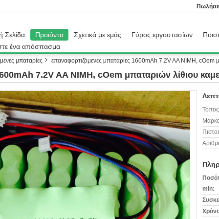
Πωλήσε
ή Σελίδα
Προϊόντα
Σχετικά με εμάς
Γύρος εργοστασίων
Ποιοτ
στε ένα απόσπασμα
μενες μπαταρίες
επαναφορτιζόμενες μπαταρίες 1600mAh 7.2V AA NIMH, cOem μ
1600mAh 7.2V AA NIMH, cOem μπαταριών λίθιου καμ
Λεπτ
Τόπος
Μάρκα
Πιστο
Αριθμ
Πληρ
Ποσότ
min:
Συσκε
Χρόνο