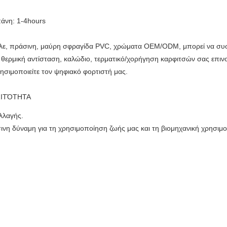
άνη: 1-4hours
λε, πράσινη, μαύρη σφραγίδα PVC, χρώματα OEM/ODM, μπορεί να συ
θερμική αντίσταση, καλώδιο, τερματικό/χορήγηση καρφιτσών σας επινοε
ησιμοποιείτε τον ψηφιακό φορτιστή μας.
ΟΣΙΤΌΤΗΤΑ
λλαγής.
σινη δύναμη για τη χρησιμοποίηση ζωής μας και τη βιομηχανική χρησιμ