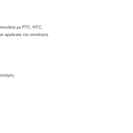
σκευάσει με PTC, NTC,
ί applicate την απαίτηση.
οποίηση.