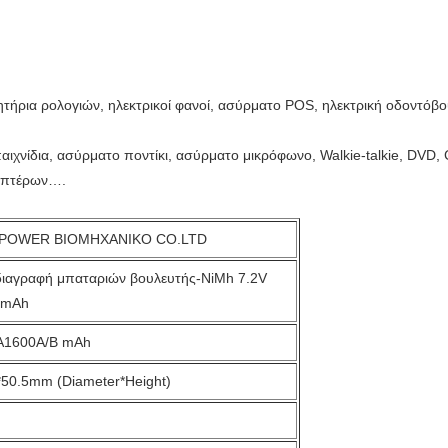
τήρια ρολογιών, ηλεκτρικοί φανοί, ασύρματο POS, ηλεκτρική οδοντόβου
παιχνίδια, ασύρματο ποντίκι, ασύρματο μικρόφωνο, Walkie-talkie, DVD,
κοπτέρων….
POWER ΒΙΟΜΗΧΑΝΙΚΟ CO.LTD
ιαγραφή μπαταριών βουλευτής-NiMh 7.2V
0mAh
A1600A/B mAh
*50.5mm (Diameter*Height)