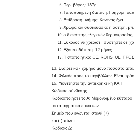
Περ. βάρος: 137g
Τυποποιημένη δαπάνη: Γρήγορη δαπ
Επίδραση μνήμης: Κανένας έχει.
Χρώμα και συσκευασία: η άσπρη, μπ
ο διακόπτης ελεγκτών θερμοκρασίας, 
Εύκολος να χρεώσει: συστήστε ότι χρ
Εξουσιοδότηση: 12 μήνες
Πιστοποιητικό: CE, ROHS, UL, ΠΡ
13. Εξαιρετικά - χαμηλό μόνο ποσοστό απα
14. Φιλικός προς το περιβάλλον. Είναι πρά
15. Υιοθετήστε την αντιεκρηκτική ΚΑΠ
Κώδικας σύνθεσης:
Κωδικοποιήστε το Α: Μεμονωμένο κύτταρο
με τα τερματικά ετικεττών
Σημείο που ενώνεται στενά (+)
και (-) πόλοι.
Κώδικας Δ: