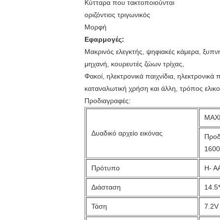
Κύτταρα που τακτοποιούνται
οριζόντιος τριγωνικός
Μορφή
Εφαρμογές:
Μακρινός ελεγκτής, ψηφιακές κάμερα, ξυπνη
μηχανή, κουρευτές ζώων τρίχας,
Φακοί, ηλεκτρονικά παιχνίδια, ηλεκτρονικά 
καταναλωτική χρήση και άλλη, τρόπος ελι
Προδιαγραφές:
MAX
Δυαδικό αρχείο εικόνας
Προδ
160
Πρότυπο
H- A
Διάσταση
14.5
Τάση
7.2V