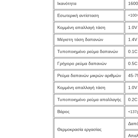
Ικανότητα
160
Εσωτερική αντίσταση
<100
Κομμένη απαλλαγή τάση
1.0V
Μέγιστη τάση δαπανών
1.4V
Τυποποιημένο ρεύμα δαπανών
0.1C
Γρήγορο ρεύμα δαπανών
0.5C
Ρεύμα δαπανών μικρών αριθμών
45-
Κομμένη απαλλαγή τάση
1.0V
Τυποποιημένο ρεύμα απαλλαγής
0.2C
Βάρος
<137
Δαπά
Θερμοκρασία εργασίας
Απαλ