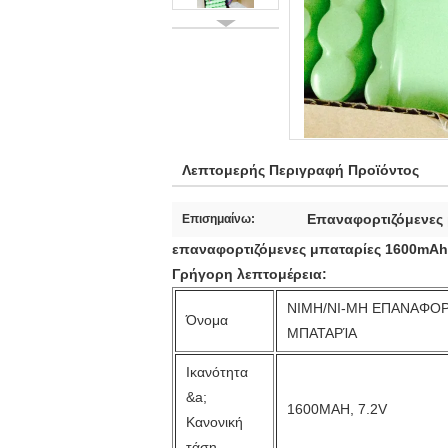
Λεπτομερής Περιγραφή Προϊόντος
Επαναφορτιζόμενες 
Επισημαίνω:
επαναφορτιζόμενες μπαταρίες 1600mAh
Γρήγορη λεπτομέρεια:
NIMH/NI-MH ΕΠΑΝΑΦΟ
Όνομα
ΜΠΑΤΑΡΊΑ
Ικανότητα
&a;
1600MAH, 7.2V
Κανονική
τάση