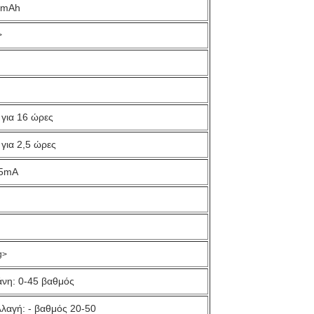
0mAh
>
 για 16 ώρες
 για 2,5 ώρες
75mA
g>
νη: 0-45 βαθμός
λαγή: - βαθμός 20-50