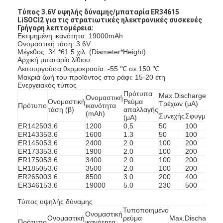
Τύπος 3.6V υψηλής δύναμης/μπαταρία ER34615
LiSOCl2 για τις στρατιωτικές ηλεκτρονικές συσκευές
Γρήγορη λεπτομέρεια:
Εκτιμημένη ικανότητα: 19000mAh
Ονομαστική τάση: 3.6V
Μέγεθος: 34 *61.5 χιλ. (Diameter*Height)
Αρχική μπαταρία λίθιου
Λειτουργούσα θερμοκρασία: -55 ℃ σε 150 ℃
Μακριά ζωή του προϊόντος στο ράφι: 15-20 έτη
Ενεργειακός τύπος
Πρότυπα
Max.Discharge
Ονομαστική
Ονομαστική
Ρεύμα
Βά
Τρέχων (μΑ)
Πρότυπο
ικανότητα
τάση (β)
απαλλαγής
(ζ)
(mAh)
Συνεχής
Σφυγμός
(μΑ)
ER14250
3.6
1200
0,5
50
100
10
ER14335
3.6
1600
1.3
50
100
13
ER14505
3.6
2400
2.0
100
200
19
ER17335
3.6
1900
2.0
100
200
18
ER17505
3.6
3400
2.0
100
200
27
ER18505
3.6
3500
2.0
100
200
32
ER26500
3.6
8500
3.0
200
400
55
ER34615
3.6
19000
5.0
230
500
10
Τύπος υψηλής δύναμης
Τυποποιημένο
Ονομαστική
Ονομαστική
ρεύμα
Max.Discharge
Β
Πρότυπο
ικανότητα