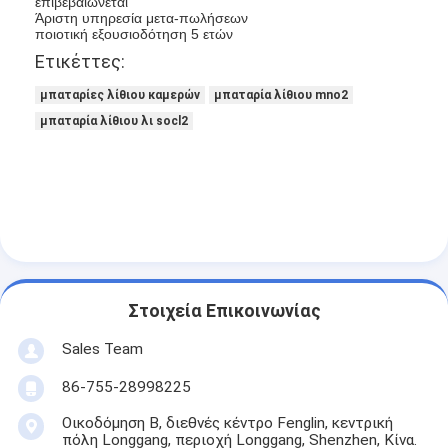
επιβεβαιώνεται
Αρχική μπαταρία λίθιου
Άριστη υπηρεσία μετα-πωλήσεων
ποιοτική εξουσιοδότηση 5 ετών
υβριδική μπαταρία αυτοκινήτων
Ετικέττες:
μπαταρίες λίθιου καμερών
μπαταρία λίθιου mno2
μπαταρία λίθιου λι socl2
Στοιχεία Επικοινωνίας
Sales Team
86-755-28998225
Οικοδόμηση Β, διεθνές κέντρο Fenglin, κεντρική
πόλη Longgang, περιοχή Longgang, Shenzhen, Κίνα.