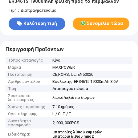
ER34615 19000mAh φιλική προς το περιβάλλον
Τιμή：Διαπραγματεύσιμα
Καλύτερη τιμή
Συνομιλία τώρα
Περιγραφή Προϊόντων
Τόπος καταγωγής
Κίνα
Μάρκα
MAXPOWER
Πιστοποίηση
CE,ROHS, UL, EN50020
Αριθμό μοντέλου
Βουλευτής-ER34615 19000mAh 3.6V
Τιμή
Διαπραγματεύσιμα
Συσκευασία
λευκό/κιβώτιο δώρων
λεπτομέρειες
Χρόνος παράδοσης
7-10 ημέρες
Όροι πληρωμής
L / C, T / T
Δυνατότητα
2, 000, 000PCS
προσφοράς
,
μπαταρίες λίθιου καμερών
Ειδικότερα:
μπαταρία λίθιου mno2