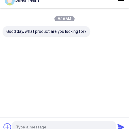
Sales Team
9:16 AM
Good day, what product are you looking for?
Η μπαταρία Li-
Er26500 3.6v
ER2450 Li-SC
SOCl2+SLC μοντέλο
8500mah 9ah lisocl2
μπαταρία TP
ER34615H+SLC1550
μπαταρία Er26500 C
μπαταρία ER2
μέγεθος μπαταρία
3.6V 500mAh
λιθίου 3.6V
Lithium Button
Καλύτερη τιμή
Καλύτερη τιμή
Καλύτερη 
9000mah
πρωτεύουσα
μπαταρία λιθίου
Αρχική Σελίδα
Desktop Site
Sitemap
Πολιτική απορρήτου
Ποιότητα
μπαταρία λίθιου lifepo4
Κίνα εργοστάσιο.Copyright ©
2026 MAXPOWER INDUSTRIAL CO.,LTD. All Rights Reserved.