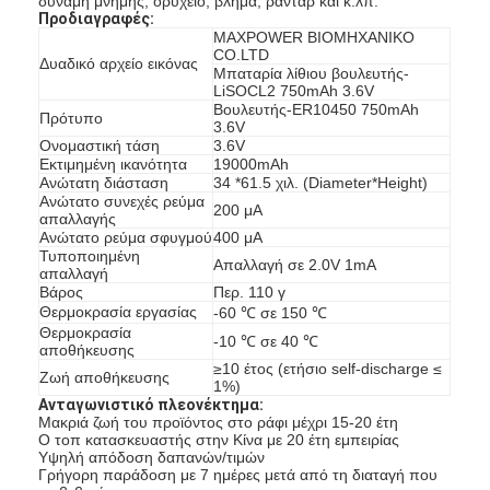
δύναμη μνήμης, ορυχείο, βλήμα, ραντάρ και κ.λπ.
NiMH επαναφορτιζόμενες μπαταρίες
Προδιαγραφές:
MAXPOWER ΒΙΟΜΗΧΑΝΙΚΟ
CO.LTD
NiCd επαναφορτιζόμενες μπαταρίες
Δυαδικό αρχείο εικόνας
Μπαταρία λίθιου βουλευτής-
LiSOCL2 750mAh 3.6V
Βουλευτής-ER10450 750mAh
LCD φορτιστής μπαταρίας
Πρότυπο
3.6V
Ονομαστική τάση
3.6V
πακέτα μπαταριών NiMH
Εκτιμημένη ικανότητα
19000mAh
Ανώτατη διάσταση
34 *61.5 χιλ. (Diameter*Height)
Ανώτατο συνεχές ρεύμα
Pack μπαταριών NiCd
200 μΑ
απαλλαγής
Ανώτατο ρεύμα σφυγμού
400 μΑ
πακέτα μπαταριών ιόντων λιθίου
Τυποποιημένη
Απαλλαγή σε 2.0V 1mA
απαλλαγή
Βάρος
Περ. 110 γ
φακός επαναφορτιζόμενη μπαταρία
Θερμοκρασία εργασίας
-60 ℃ σε 150 ℃
Θερμοκρασία
-10 ℃ σε 40 ℃
αποθήκευσης
μπαταρία φωτισμού έκτακτης ανάγκης
≥10 έτος (ετήσιο self-discharge ≤
Ζωή αποθήκευσης
1%)
Μπαταρία λι Mno2
Ανταγωνιστικό πλεονέκτημα:
Μακριά ζωή του προϊόντος στο ράφι μέχρι 15-20 έτη
Ο τοπ κατασκευαστής στην Κίνα με 20 έτη εμπειρίας
Μπαταρία λι Socl2
Υψηλή απόδοση δαπανών/τιμών
Γρήγορη παράδοση με 7 ημέρες μετά από τη διαταγή που