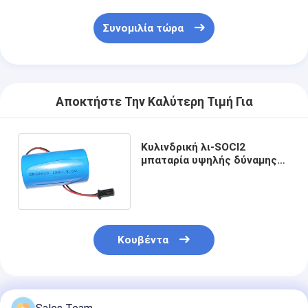
Συνομιλία τώρα
Αποκτήστε Την Καλύτερη Τιμή Για
Κυλινδρική λι-SOCl2
μπαταρία υψηλής δύναμης
3.6V ER34615 19000mAh
φιλική προς το περιβάλλον
Κουβέντα
Συνιστώμενα Προϊόντα