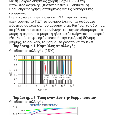
Με τη μακράς διαρκείας χρήση μέχρι 15~20 έτη
Απόλυτος ασφαλής (πιστοποιητικό UL διαθέσιμο)
Πολύ ευρέως χρησιμοποιημένος για τις διαφορετικές
εφαρμογές
Ευρέως εφαρμοσμένος για το PLC, την αυτοκίνητη
ηλεκτρονική, το ΠΣΤ, το μακρινό έλεγχο, το ασύρματο
σύστημα ασφάλειας, τον ασύρματο αισθητήρα, το σύστημα
ασφάλειας και έκτακτης ανάγκης, το ευφυές υδρόμετρο, το
μετρητή αερίου, το μετρητή ηλεκτρικής ενέργειας, το ιατρικό
εξοπλισμό, τη φορητή συσκευή, την εφεδρική δύναμη
μνήμης, το ορυχείο, το βλήμα, το ραντάρ και το κ.λπ.
Παράρτημα 1: Καμπύλες απαλλαγής
Απόδοση απαλλαγής (25℃)
Σπίτι
Προϊόντα
Παράρτημα 2: Τάση εναντίον της θερμοκρασίας
Απόδοση απαλλαγής
Περίπου εμείς