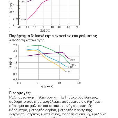
Γύρος εργοστασίων
Ποιοτικός έλεγχος
Μας ελάτε σε επαφή με
Παράρτημα 3: Ικανότητα εναντίον του ρεύματος
Ειδήσεις
Απόδοση απαλλαγής
Συνομιλία τώρα
μπαταρία λίθιου lifepo4
ιονικές επαναφορτιζόμενες μπαταρίες λίθιου
Εφαρμογές:
PLC, αυτοκίνητη ηλεκτρονική, ΠΣΤ, μακρινός έλεγχος,
Μπαταρία Lithium Polymer
ασύρματο σύστημα ασφάλειας, ασύρματος αισθητήρας,
σύστημα ασφάλειας και έκτακτης ανάγκης, ευφυές
μπαταρίες ενεργειακής αποθήκευσης
υδρόμετρο, μετρητής αερίου, μετρητής ηλεκτρικής
ενέργειας, ιατρικός εξοπλισμός, φορητή συσκευή, εφεδρική