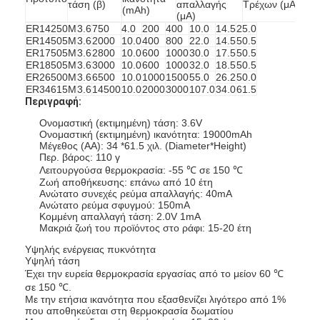
τάση (β)
απαλλαγής
Τρέχων (μΑ)
(ζ
(mAh)
(μΑ)
ER14250M
3.6
750
4.0
200
400
10.0
14.5
25.0
ER14505M
3.6
2000
10.0
400
800
22.0
14.5
50.5
ER17505M
3.6
2800
10.0
600
1000
30.0
17.5
50.5
ER18505M
3.6
3000
10.0
600
1000
32.0
18.5
50.5
ER26500M
3.6
6500
10.0
1000
1500
55.0
26.2
50.0
ER34615M
3.6
14500
10.0
2000
3000
107.0
34.0
61.5
Περιγραφή:
Ονομαστική (εκτιμημένη) τάση: 3.6V
Ονομαστική (εκτιμημένη) ικανότητα: 19000mAh
Μέγεθος (AA): 34 *61.5 χιλ. (Diameter*Height)
Περ. βάρος: 110 γ
Λειτουργούσα θερμοκρασία: -55 ℃ σε 150 ℃
Ζωή αποθήκευσης: επάνω από 10 έτη
Ανώτατο συνεχές ρεύμα απαλλαγής: 40mA
Ανώτατο ρεύμα σφυγμού: 150mA
Κομμένη απαλλαγή τάση: 2.0V 1mA
Μακριά ζωή του προϊόντος στο ράφι: 15-20 έτη
Υψηλής ενέργειας πυκνότητα
Υψηλή τάση
Έχει την ευρεία θερμοκρασία εργασίας από το μείον 60 ℃
σε 150 ℃.
Με την ετήσια ικανότητα που εξασθενίζει λιγότερο από 1%
που αποθηκεύεται στη θερμοκρασία δωματίου