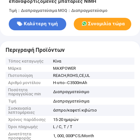
επαναφορτιζόμενες μπαταρίες NIMH
Τιμή：Διαπραγματεύσιμα
MOQ：Διαπραγματεύσιμο
Καλύτερη τιμή
Συνομιλία τώρα
Περιγραφή Προϊόντων
Τόπος καταγωγής
Κίνα
Μάρκα
MAXPOWER
Πιστοποίηση
REACH,ROHS,CE,UL
Αριθμό μοντέλου
H-υπο--C3500mAh
Ποσότητα
Διαπραγματεύσιμο
παραγγελίας min
Τιμή
Διαπραγματεύσιμα
Συσκευασία
άσπρο/καφετί κιβώτιο
λεπτομέρειες
Χρόνος παράδοσης
15-20 ημερών
Όροι πληρωμής
L / C, T / T
Δυνατότητα
1, 000, 000PCS/Month
προσφοράς