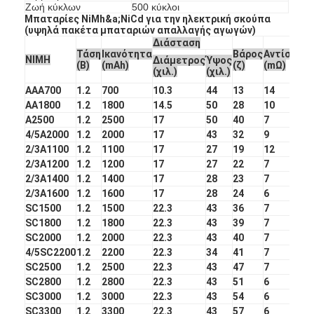
Ζωή κύκλων
500 κύκλοι
Μπαταρίες NiMh&a;NiCd για την ηλεκτρική σκούπα
(υψηλά πακέτα μπαταριών απαλλαγής αγωγών)
Διάσταση
Τάση
Ικανότητα
Βάρος
Αντίστασ
NIMH
Διάμετρος
Ύψος
(Β)
(mAh)
(ζ)
(mΩ)
(χιλ.)
(χιλ.)
AAA700
1.2
700
10.3
44
13
14
AA1800
1.2
1800
14.5
50
28
10
A2500
1.2
2500
17
50
40
7
4/5A2000
1.2
2000
17
43
32
9
2/3A1100
1.2
1100
17
27
19
12
2/3A1200
1.2
1200
17
27
22
7
2/3A1400
1.2
1400
17
28
23
7
2/3A1600
1.2
1600
17
28
24
6
SC1500
1.2
1500
22.3
43
36
7
SC1800
1.2
1800
22.3
43
39
7
Σπίτι
SC2000
1.2
2000
22.3
43
40
7
4/5SC2200
1.2
2200
22.3
34
41
7
Προϊόντα
SC2500
1.2
2500
22.3
43
47
7
SC2800
1.2
2800
22.3
43
51
6
Περίπου εμείς
SC3000
1.2
3000
22.3
43
54
6
SC3300
1.2
3300
22.3
43
57
6