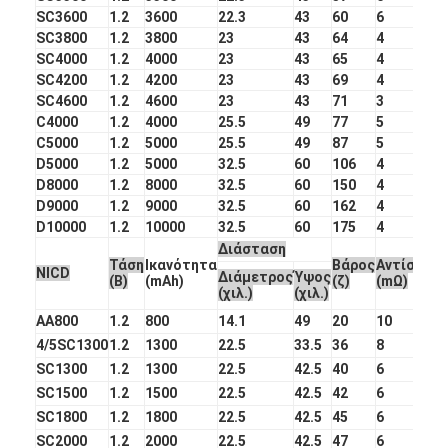
SC3600
1.2
3600
22.3
43
60
6
Γύρος εργοστασίων
SC3800
1.2
3800
23
43
64
4
SC4000
1.2
4000
23
43
65
4
Ποιοτικός έλεγχος
SC4200
1.2
4200
23
43
69
4
SC4600
1.2
4600
23
43
71
3
Μας ελάτε σε επαφή με
C4000
1.2
4000
25.5
49
77
5
C5000
1.2
5000
25.5
49
87
5
Ειδήσεις
D5000
1.2
5000
32.5
60
106
4
D8000
1.2
8000
32.5
60
150
4
Συνομιλία τώρα
D9000
1.2
9000
32.5
60
162
4
D10000
1.2
10000
32.5
60
175
4
Διάσταση
Τάση
Ικανότητα
Βάρος
Αντίστασ
NICD
Διάμετρος
Ύψος
(Β)
(mAh)
(ζ)
(mΩ)
μπαταρία λίθιου lifepo4
(χιλ.)
(χιλ.)
AA800
1.2
800
14.1
49
20
10
ιονικές επαναφορτιζόμενες μπαταρίες λίθιου
4/5SC1300
1.2
1300
22.5
33.5
36
8
SC1300
1.2
1300
22.5
42.5
40
6
Μπαταρία Lithium Polymer
SC1500
1.2
1500
22.5
42.5
42
6
μπαταρίες ενεργειακής αποθήκευσης
SC1800
1.2
1800
22.5
42.5
45
6
SC2000
1.2
2000
22.5
42.5
47
6