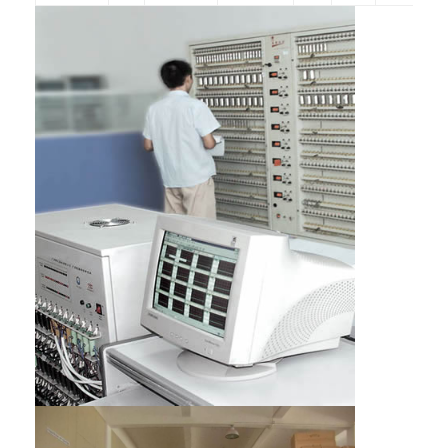
NiMH επαναφορτιζόμενες μπαταρίες
NiCd επαναφορτιζόμενες μπαταρίες
LCD φορτιστής μπαταρίας
πακέτα μπαταριών NiMH
Pack μπαταριών NiCd
πακέτα μπαταριών ιόντων λιθίου
φακός επαναφορτιζόμενη μπαταρία
μπαταρία φωτισμού έκτακτης ανάγκης
Μπαταρία λι Mno2
Μπαταρία λι Socl2