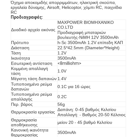
Όχημα αποκομιδής απορριμμάτων, ηλεκτρική σκούπα,
εργαλεία δύναμης, Airsoft, Helicoptor, χόμπι RC, παιχνίδια
RC
Προδιαγραφές:
MAXPOWER ΒΙΟΜΗΧΑΝΙΚΟ
CO.LTD
Δυαδικό αρχείο εικόνας
Προδιαγραφή μπαταριών
βουλευτής-NiMH 12V 3500mAh
Πρότυπο
h-Sc 3500mAh 1.2V επίπεδη ΚΑΠ
Διάσταση
22.5*42.5mm (Diameter*Height)
Τάση
1.2V
Ικανότητα
3500mAh
Εσωτερική αντίσταση
<8milliohm>
Κομμένη απαλλαγή
1.0V
τάση
Μέγιστη τάση δαπανών
1.4V
Τυποποιημένο ρεύμα
0.1C για 16 ώρες
δαπανών
Τυποποιημένο ρεύμα
0.2C
απαλλαγής
Περ. βάρος
56g
Δαπάνη: 0-45 βαθμός Κελσίου
Θερμοκρασία εργασίας
Απαλλαγή: - Βαθμός 20-50 Κέλσιος
Θερμοκρασία
μείον 20 - 45 βαθμό Κελσίου
αποθήκευσης
Κανονική ικανότητα
3500mAh
θερμοκρασίας