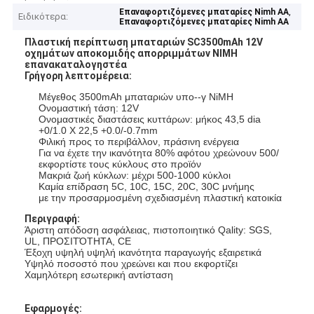
,
Επαναφορτιζόμενες μπαταρίες Nimh AA
Ειδικότερα:
Επαναφορτιζόμενες μπαταρίες Nimh AA
Πλαστική περίπτωση μπαταριών SC3500mAh 12V
οχημάτων αποκομιδής απορριμμάτων NIMH
επανακαταλογηστέα
Γρήγορη λεπτομέρεια:
Μέγεθος 3500mAh μπαταριών υπο--γ NiMH
Ονομαστική τάση: 12V
Ονομαστικές διαστάσεις κυττάρων: μήκος 43,5 dia
+0/1.0 Χ 22,5 +0.0/-0.7mm
Φιλική προς το περιβάλλον, πράσινη ενέργεια
Για να έχετε την ικανότητα 80% αφότου χρεώνουν 500/
εκφορτίστε τους κύκλους στο προϊόν
Μακριά ζωή κύκλων: μέχρι 500-1000 κύκλοι
Καμία επίδραση 5C, 10C, 15C, 20C, 30C μνήμης
με την προσαρμοσμένη σχεδιασμένη πλαστική κατοικία
Περιγραφή:
Άριστη απόδοση ασφάλειας, πιστοποιητικό Qality: SGS,
UL, ΠΡΟΣΙΤΌΤΗΤΑ, CE
Έξοχη υψηλή υψηλή ικανότητα παραγωγής εξαιρετικά
Υψηλό ποσοστό που χρεώνει και που εκφορτίζει
Χαμηλότερη εσωτερική αντίσταση
Εφαρμογές: