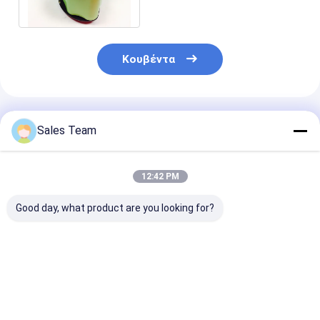
επαναφορτιζόμενες
μπαταρίες NIMH
Κουβέντα
Συνιστώμενα Προϊόντα
Sales Team
12:42 PM
Good day, what product are you looking for?
SC2500mAh 1.2V Ni-
Μόνη μπαταρία
επαναφορτιζ
MH
Nimh απαλλαγής
μπαταρία IEC
επαναφορτιζόμενη
AA2500 2500mAh
250mAh 300m
μπαταρία με 1000
1.2V
Nimh
κύκλους
επαναφορτιζόμενη
Καλύτερη τιμή
Καλύτερη τιμή
Καλύτερη 