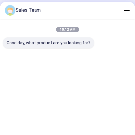
Συνιστώμενα Προϊόντα
Sales Team
10:12 AM
Good day, what product are you looking for?
ιονικά πακέτα
ιονικό πακέτο
Ηλεκτρική ιον
μπαταριών λίθιου
μπαταριών λίθιου
μπαταρία
60V 100Ah για τα
60V 50Ah 40Ah για
545*286*232
ηλεκτρικά μηχανικά
τα ηλεκτρικά CB CE
λίθιου μηχανι
δίκυκλα Trikes
Trikes Pedicabs
δίκυκλων 140
Καλύτερη τιμή
Καλύτερη τιμή
Καλύτερη 
ποδηλάτων
μηχανικών δίκυκλων
ποδηλάτων
ποδηλάτων
Αρχική Σελίδα
Desktop Site
Sitemap
Πολιτική απορρήτου
Ποιότητα
μπαταρία λίθιου lifepo4
Κίνα εργοστάσιο.Copyright ©
2026 MAXPOWER INDUSTRIAL CO.,LTD. All Rights Reserved.