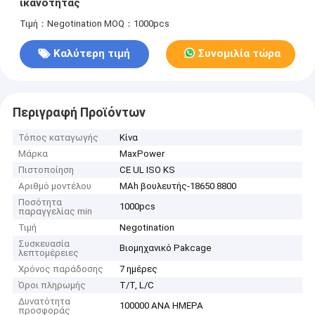
ικανότητας
Τιμή：Negotination
MOQ：1000pcs
Καλύτερη τιμή
Συνομιλία τώρα
Περιγραφή Προϊόντων
Τόπος καταγωγής
Κίνα
Μάρκα
MaxPower
Πιστοποίηση
CE UL ISO KS
Αριθμό μοντέλου
MAh βουλευτής-18650 8800
Ποσότητα
1000pcs
παραγγελίας min
Τιμή
Negotination
Συσκευασία
Βιομηχανικό Pakcage
λεπτομέρειες
Χρόνος παράδοσης
7 ημέρες
Όροι πληρωμής
T/T, L/C
Δυνατότητα
100000 ΑΝΑ ΗΜΕΡΑ
προσφοράς