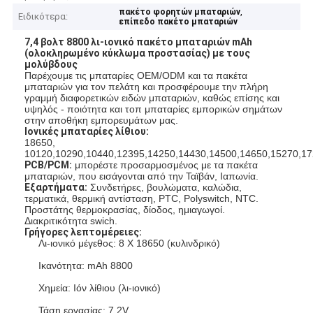
,
πακέτο φορητών μπαταριών
Ειδικότερα:
επίπεδο πακέτο μπαταριών
7,4 βολτ 8800 λι-ιονικό πακέτο μπαταριών mAh
(ολοκληρωμένο κύκλωμα προστασίας) με τους
μολύβδους
Παρέχουμε τις μπαταρίες OEM/ODM και τα πακέτα
μπαταριών για τον πελάτη και προσφέρουμε την πλήρη
γραμμή διαφορετικών ειδών μπαταριών, καθώς επίσης και
υψηλός - ποιότητα και τοπ μπαταρίες εμπορικών σημάτων
στην αποθήκη εμπορευμάτων μας.
Ιονικές μπαταρίες λίθιου:
18650,
10120,10290,10440,12395,14250,14430,14500,14650,15270,17
PCB/PCM:
μπορέστε προσαρμοσμένος με τα πακέτα
μπαταριών, που εισάγονται από την Ταϊβάν, Ιαπωνία.
Εξαρτήματα:
Συνδετήρες, βουλώματα, καλώδια,
τερματικά, θερμική αντίσταση, PTC, Polyswitch, NTC.
Προστάτης θερμοκρασίας, δίοδος, ημιαγωγοί.
Διακριτικότητα swich.
Γρήγορες λεπτομέρειες:
Λι-ιονικό μέγεθος: 8 X 18650 (κυλινδρικό)
Ικανότητα: mAh 8800
Χημεία: Ιόν λίθιου (λι-ιονικό)
Τάση εργασίας: 7.2V