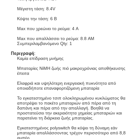
Μέγιστη τάση: 8.4V
Κόψτε την τάση: 6 Β
Max που χρεώνει το ρεύμα: 4 A
Max που απαλλάσσει το ρεύμα: 8.8 AM
Συμπεριλαμβανόμενο Qty: 1
Περιγραφή:
Καμία επίδραση μνήμης
Μπαταρίες NiMH ζωής πιό μακροχρόνιας αποθήκευσης
έπειτα
Ελαφριά και υψηλότερη ενεργειακή πυκνότητα από
οποιαδήποτε επαναφορτιζόμενη μπαταρία
Το εγκατεστημένο τσιπ ολοκληρωμένου κυκλώματος θα
αποτρέψει το πακέτο μπαταριών από πέρα από τη
δαπάνη και πέρα από την απαλλαγή. Βοηθά να
προστατεύσει την ακεραιότητα χημείας μπαταριών και
παρατείνει τη διάρκεια ζωής μπαταρίας.
Εγκατεστημένος polyswitch θα κόψει τη δύναμη εάν
μπαταρία απαλλάσσοντας τρέχον περισσότερο από 8,8
αμπέρ.