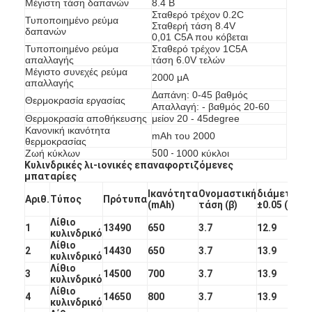
Μέγιστη τάση δαπανών
8.4 Β
Γύρος εργοστασίων
Σταθερό τρέχον 0.2C
Τυποποιημένο ρεύμα
Σταθερή τάση 8.4V
δαπανών
0,01 C5A που κόβεται
Ποιοτικός έλεγχος
Τυποποιημένο ρεύμα
Σταθερό τρέχον 1C5A
απαλλαγής
τάση 6.0V τελών
Μέγιστο συνεχές ρεύμα
Μας ελάτε σε επαφή με
2000 μΑ
απαλλαγής
Δαπάνη: 0-45 βαθμός
Θερμοκρασία εργασίας
Ειδήσεις
Απαλλαγή: - βαθμός 20-60
Θερμοκρασία αποθήκευσης
μείον 20 - 45degree
Κανονική ικανότητα
Συνομιλία τώρα
mAh του 2000
θερμοκρασίας
Ζωή κύκλων
500 -
1000 κύκλοι
Κυλινδρικές λι-ιονικές επαναφορτιζόμενες
μπαταρίες
Ικανότητα
Ονομαστική
διάμετρος
μπαταρία λίθιου lifepo4
Αριθ.
Τύπος
Πρότυπα
(mAh)
τάση (β)
±0.05 (χιλ.)
Λίθιο
1
13490
650
3.7
12.9
ιονικές επαναφορτιζόμενες μπαταρίες λίθιου
κυλινδρικό
Λίθιο
2
14430
650
3.7
13.9
κυλινδρικό
Μπαταρία Lithium Polymer
Λίθιο
3
14500
700
3.7
13.9
κυλινδρικό
μπαταρίες ενεργειακής αποθήκευσης
Λίθιο
4
14650
800
3.7
13.9
κυλινδρικό