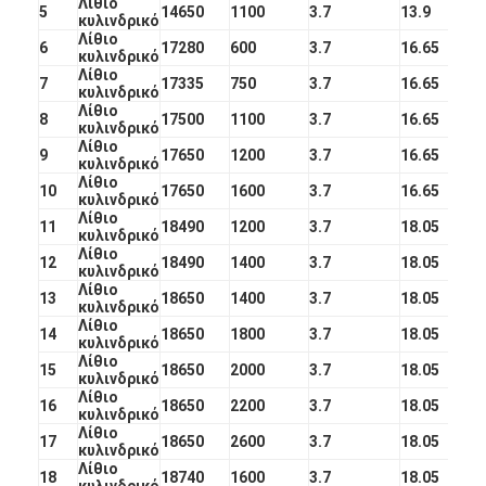
Λίθιο
5
14650
1100
3.7
13.9
NiMH επαναφορτιζόμενες μπαταρίες
κυλινδρικό
Λίθιο
6
17280
600
3.7
16.65
κυλινδρικό
NiCd επαναφορτιζόμενες μπαταρίες
Λίθιο
7
17335
750
3.7
16.65
κυλινδρικό
LCD φορτιστής μπαταρίας
Λίθιο
8
17500
1100
3.7
16.65
κυλινδρικό
Λίθιο
9
17650
1200
3.7
16.65
πακέτα μπαταριών NiMH
κυλινδρικό
Λίθιο
10
17650
1600
3.7
16.65
κυλινδρικό
Pack μπαταριών NiCd
Λίθιο
11
18490
1200
3.7
18.05
κυλινδρικό
πακέτα μπαταριών ιόντων λιθίου
Λίθιο
12
18490
1400
3.7
18.05
κυλινδρικό
Λίθιο
13
18650
1400
3.7
18.05
φακός επαναφορτιζόμενη μπαταρία
κυλινδρικό
Λίθιο
14
18650
1800
3.7
18.05
κυλινδρικό
μπαταρία φωτισμού έκτακτης ανάγκης
Λίθιο
15
18650
2000
3.7
18.05
κυλινδρικό
Μπαταρία λι Mno2
Λίθιο
16
18650
2200
3.7
18.05
κυλινδρικό
Λίθιο
17
18650
2600
3.7
18.05
Μπαταρία λι Socl2
κυλινδρικό
Λίθιο
18
18740
1600
3.7
18.05
κυλινδρικό