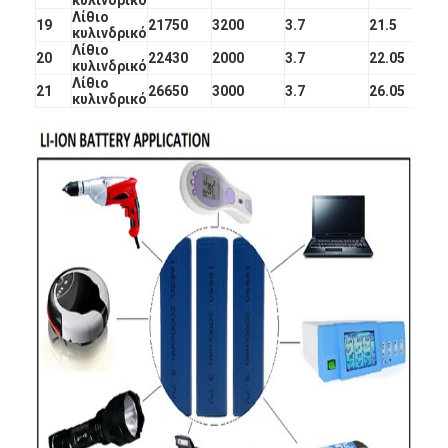
Αρχική μπαταρία λίθιου
Λίθιο
19
21750
3200
3.7
21.5
κυλινδρικό
υβριδική μπαταρία αυτοκινήτων
Λίθιο
20
22430
2000
3.7
22.05
κυλινδρικό
Λίθιο
21
26650
3000
3.7
26.05
κυλινδρικό