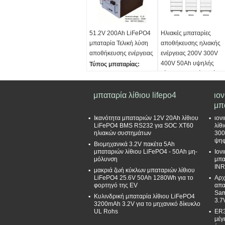
51.2V 200Ah LiFePO4
Ηλιακές μπαταρίες
μπαταρία Τελική λύση
αποθήκευσης ηλιακής
αποθήκευσης ενέργειας
ενέργειας 200V 300V
400V 50Ah υψηλής
Τύπος μπαταρίας:
τάσης μπαταρία λιθίου
σύστημα αποθήκευσης
με BMS ελεγκτή
μπαταριών λιθίου
υψηλής τάσης
μπαταρία λίθιου lifepo4
Τύπος μπαταρίας:
ιο
Κύκλοι μπαταρίας:
σύστημα αποθήκευσης
μπ
Περισσότερο από 6000
μπαταριών λιθίου
Ικανότητα μπαταριών 12V 20Ah λίθιου
ιον
κύκλοι
υψηλής τάσης
LiFePO4 BMS RS232 για SOC XT60
λίθ
ηλιακών συστημάτων
300
Εγγύηση Ποιότητας:
5
Κύκλοι μπαταρίας:
ψηφ
Βιομηχανικά 3.2V πακέτα 5Ah
χρόνια
Περισσότερο από 6000
μπαταριών λίθιου LiFePO4 - 50Ah μη-
Ιον
βάρος:
82kg για
κύκλοι
μόλυνση
μπα
σύστημα μπαταρίας
Ποιοτική εγγύηση:
5
INR
μακριά ζωή κύκλων μπαταριών λίθιου
αποθήκευσης 10KW
έτη
LiFePO4 25.6V 50Ah 1280Wh για το
Αρχ
Βάρος:
240 kg για
φορτηγό της EV
απα
Sam
σύστημα μπαταρίας
Κυλινδρική μπαταρία λίθιου LiFePO4
3.7
3200mAh 3.2V για το μηχανικό δίκυκλο
αποθήκευσης 20 kW
UL Rohs
ER3
μέγ