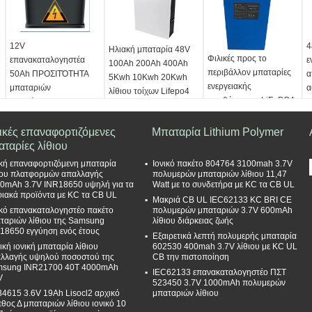
12V
4
Ηλιακή μπαταρία 48V
Φιλικές προς το
επανακαταλογηστέα
ε
100Ah 200Ah 400Ah
περιβάλλον μπαταρίες
50Ah ΠΡΟΣΙΤΌΤΗΤΑ
α
5Kwh 10Kwh 20Kwh
ενεργειακής
μπαταριών
α
λίθιου τοίχων Lifepo4
αποθήκευσης LiFePO4
αποθήκευσης UPS/
υ
δύναμης τέσλα
ηλιακής ενέργειας
Π
Τύπος μπαταριών:
νικές επαναφορτιζόμενες
Μπαταρία Lithium Polymer
Μπαταρία λιθίου
αταρίες λίθιου
Lifepo4
Αριθμό μοντέλου:
ική επαναφορτιζόμενη μπαταρία
Ιονικό πακέτο 804764 3100mah 3.7V
ιου πλατφορμών απαλλαγής
πολυμερών μπαταριών λίθιου 11,47
Βουλευτής-48v-100AH
0mAh 3.7V INR18650 υψηλή για τα
Watt με το συνδετήρα με KC τα CB UL
Συμβατοί υβριδικοί
ιακά προϊόντα με KC τα CB UL
Μακριά CB UL IEC62133 KC BRI CE
μετατροπείς::
Solax,
ικό επανακαταλογηστέο πακέτο
πολυμερών μπαταριών 3.7V 600mAh
Goodwe, Lantruan,
ταριών λίθιου της Samsung
λίθιου διάρκειας ζωής
18650 εγγύηση ενός έτους
Sofarsolar, GMDE, κ.λπ.
Εξαιρετικά λεπτή πολυμερής μπαταρία
Ζωή κύκλων:
ική ιονική μπαταρία λίθιου
602530 400mah 3.7V λίθιου με KC UL
λλαγής υψηλού ποσοστού της
CB την πιστοποίηση
περισσότερο από
sung INR21700 40T 4000mAh
IEC62133 επανακαταλογηστέο ΠΣΤ
8500cycles
V
523450 3.7V 1000mAh πολυμερών
4615 3.6V 19Ah Lisocl2 αρχικό
μπαταριών λίθιου
εθος Δ μπαταριών λίθιου ιονικό 10