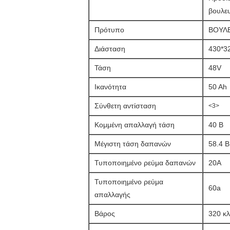
βουλε
Πρότυπο
ΒΟΥΛΕ
Διάσταση
430*3
Τάση
48V
Ικανότητα
50 Ah
Σύνθετη αντίσταση
<3>
Κομμένη απαλλαγή τάση
40 Β
Μέγιστη τάση δαπανών
58.4 Β
Τυποποιημένο ρεύμα δαπανών
20A
Τυποποιημένο ρεύμα
60a
απαλλαγής
Βάρος
320 κλ