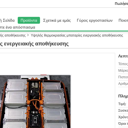
Πωλήσε
ή Σελίδα
Προϊόντα
Σχετικά με εμάς
Γύρος εργοστασίων
Ποιοτ
στε ένα απόσπασμα
κής αποθήκευσης
Υψηλής θερμοκρασίας μπαταρίες ενεργειακής αποθήκευσης
ς ενεργειακής αποθήκευσης
Λεπτ
Τόπος
Μάρκα
Πιστο
Αριθμ
Πληρ
Τιμή:
Συσκε
Χρόνο
Όροι 