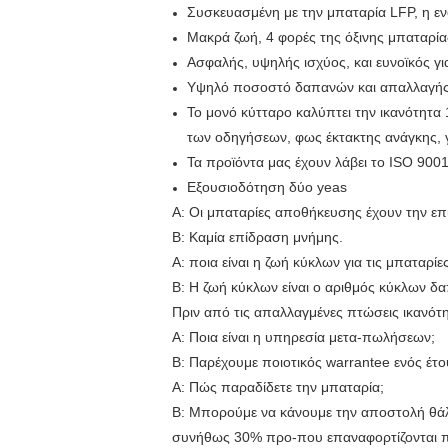
Συσκευασμένη με την μπαταρία LFP, η εν
Μακρά ζωή, 4 φορές της όξινης μπαταρί
Ασφαλής, υψηλής ισχύος, και ευνοϊκός γι
Υψηλό ποσοστό δαπανών και απαλλαγή
Το μονό κύτταρο καλύπτει την ικανότητα
των οδηγήσεων, φως έκτακτης ανάγκης, γ
Τα προϊόντα μας έχουν λάβει το ISO 9001
Εξουσιοδότηση δύο yeas
Α: Οι μπαταρίες αποθήκευσης έχουν την ε
Β: Καμία επίδραση μνήμης.
Α: ποια είναι η ζωή κύκλων για τις μπατα
Β: Η ζωή κύκλων είναι ο αριθμός κύκλων δ
Πριν από τις απαλλαγμένες πτώσεις ικανότ
Α: Ποια είναι η υπηρεσία μετα-πωλήσεων;
Β: Παρέχουμε ποιοτικός warrantee ενός έτ
Α: Πώς παραδίδετε την μπαταρία;
Β: Μπορούμε να κάνουμε την αποστολή θάλ
συνήθως 30% προ-που επαναφορτίζονται π