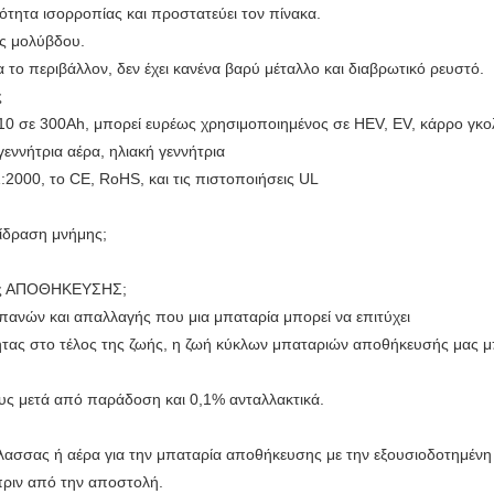
ότητα ισορροπίας και προστατεύει τον πίνακα.
ας μολύβδου.
α το περιβάλλον, δεν έχει κανένα βαρύ μέταλλο και διαβρωτικό ρευστό.
ς
 10 σε 300Ah, μπορεί ευρέως χρησιμοποιημένος σε HEV, EV, κάρρο γκολ
εννήτρια αέρα, ηλιακή γεννήτρια
:2000, το CE, RoHS, και τις πιστοποιήσεις UL
πίδραση μνήμης;
ρίες ΑΠΟΘΗΚΕΥΣΗΣ;
απανών και απαλλαγής που μια μπαταρία μπορεί να επιτύχει
ητας στο τέλος της ζωής, η ζωή κύκλων μπαταριών αποθήκευσής μας μ
ους μετά από παράδοση και 0,1% ανταλλακτικά.
ασσας ή αέρα για την μπαταρία αποθήκευσης με την εξουσιοδοτημένη 
ριν από την αποστολή.