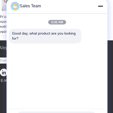
Sales Team
8V μπαταρίες
Μπαταρίες ενεργειακής
νεργειακής
αποθήκευσης λίθιου
2:42 AM
ποθήκευσης
υψηλής τάσης
σφάλειας 100Ah 3.0
Good day, what product are you looking 
ψηλή ικανότητα
for?
ΡΟΣΙΤΌΤΗΤΑΣ MΩ
Αίτηση κράτησης
Στείλετε
E-Mail
|
Mobile Site