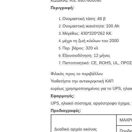
ΚΏΔΙΚΑΣ HS
:
8507600090
Περιγραφή:
Ονομαστική τάση: 48 β
Ονομαστική ικανότητα: 100 Ah
Μέγεθος: 430*320*262 ΚΚ
μέχρι τη ζωή κύκλων του 2000
Περ. βάρος: 320 κλ
Εξουσιοδότηση: 12 μήνες
Πιστοποιητικό: CE, ROHS, UL, ΠΡ
Φιλικός προς το περιβάλλον
Υιοθετήστε την αντιεκρηκτική ΚΑΠ
ευρέως χρησιμοποιημένος για το UPS, ηλια
Εφαρμογές:
UPS, ηλιακό σύστημα, αργόστροφο όχημα, τ
Προδιαγραφές:
MAXP
Δυαδικό αρχείο εικόνας
Προδι