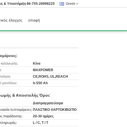
ις & Υποστήριξη
86-755-28998225
Greek
ικός έλεγχος
επαφή
ομέρειες:
 καταγωγής:
Κίνα
:
MAXPOWER
ποίηση:
CE,ROHS, UL,REACH
ό μοντέλου:
h-S50 Ah
ωμής & Αποστολής Όροι:
Διαπραγματεύσιμα
υασία λεπτομέρειες:
ΠΛΑΣΤΙΚΟ ΧΑΡΤΟΚΙΒΩΤΙΟ
ς παράδοσης:
20-30 ημέρες
πληρωμής:
L / C, T / T