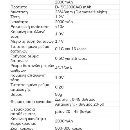
2000mAh
Πρότυπο
D- SC2000A/B mAh
Διάσταση
23*43mm (Diameter*Height)
Τάση
1.2V
Ικανότητα
2000mAh
Εσωτερική αντίσταση
<10>
Κομμένη απαλλαγή
1.0V
τάση
Μέγιστη τάση δαπανών
1.4V
Τυποποιημένο ρεύμα
0.1C για 16 ώρες
δαπανών
Γρήγορο ρεύμα
0.5C για 2,5 ώρες
δαπανών
Ρεύμα δαπανών μικρών
45-75mA
αριθμών
Κομμένη απαλλαγή
1.0V
τάση
Τυποποιημένο ρεύμα
0.2C
απαλλαγής
Βάρος
50g
Δαπάνη: 0-45 βαθμός
Θερμοκρασία εργασίας
Απαλλαγή: - βαθμός 20-50
Θερμοκρασία
μείον 20 - 45 βαθμό
αποθήκευσης
Κανονική ικανότητα
2000mAh
θερμοκρασίας
Ζωή κύκλων
500-800 κύκλοι