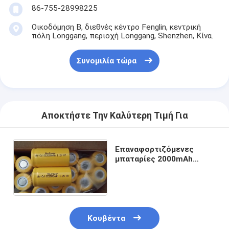
Αρχική μπαταρία λίθιου
86-755-28998225
υβριδική μπαταρία αυτοκινήτων
Οικοδόμηση Β, διεθνές κέντρο Fenglin, κεντρική
πόλη Longgang, περιοχή Longgang, Shenzhen, Κίνα.
Συνομιλία τώρα
Αποκτήστε Την Καλύτερη Τιμή Για
Επαναφορτιζόμενες
μπαταρίες 2000mAh
μεγέθους 1.2V NICD Sc
για το φωτισμό
Κουβέντα