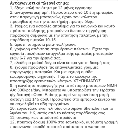
Ανταγωνιστικό πλεονέκτημα:
1, έξοχη καλή ποιότητα με 12 μήνες εγγύησης
2, ανταγωνιστική τιμή. Περισσότερο από 10 έτη εμπειρίας
στην παραγωγή μπαταριών, έχουν τον καλύτερο
προμηθευτή και την υποστήριξη πρώτης ύλης.
3, έτοιμος ένα ασφαλές απόθεμα για το κανονικό και καυτό
πρότυπο πώλησης, μπορούν να δώσουν τη γρήγορη
παράδοση σύμφωνα με την απαίτηση πελατών, με την
παράδοση ημερών 10-15
5, άριστη υπηρεσία μετα-πωλήσεων.
6, γρήγορη απάντηση στην έρευνα πελατών. Έχετε την
εργασία πωλήσεων επαγγελματικής εμπειρίας μπαταριών
ετών 6-7 για την έρευνά σας.
7, ελεύθερο μαζικό δείγμα είναι έτοιμα για τη δοκιμή σας.
8, έχουμε προωθήσει τις επαγγελματικές γραμμές
παραγωγής μπαταριών. Και μια ισχυρή ομάδα
εφαρμοσμένης μηχανικής. Πάρτε το κολλέγιο της
υποστήριξης ερευνητικών κέντρων ΧΤΥΠΗΜΑΤΟΣ.
9, η ικανότητα παραγωγής για το κύτταρο μπαταριών NIMH
AA: 300kpcs/day. Μπορέστε να υποστηρίξετε την τεράστια
qty διαταγή cOem. Επίσης μπορεί να φροντίσει η μικρή
Σπίτι
διαταγή coz 145 αριθ. Προσωπικό στο εμπορικό κέντρο για
να ασχοληθεί τα είδη πραγμάτων.
Προϊόντα
10, εργοστάσιο είναι πλησίον στο λιμένα Shenzhen και το
λιμένα του HK, εκτός από το κόστος παράδοσής σας.
11, οικονομικώς αποδοτικά προϊόντα
Περίπου εμείς
12, ποιοτική δοκιμή 100% στο εσωτερικό, αυτόματη γραμμή
παραγωγής, ακριβή ποιοτικά πρότυπα στο warantee