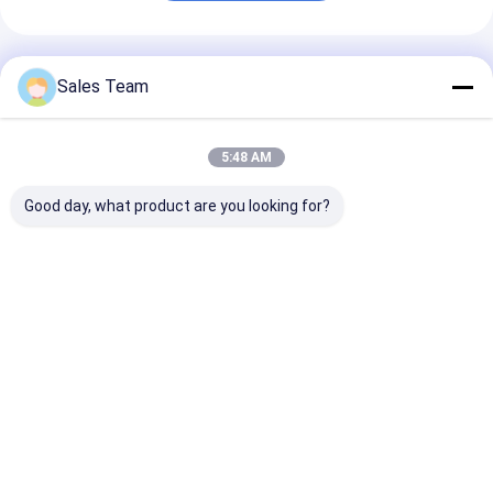
Συνιστώμενα Προϊόντα
Sales Team
5:48 AM
Good day, what product are you looking for?
επανακαταλογηστέο
10.8V
Υπο- Γ NiCd υ
IEC μπαταριών 1.2V
επανακαταλογηστέο
δύναμης
5000mAh NICD για
IEC μπαταριών AA
επαναφορτιζ
το φως έκτακτης
800mAh NiCd για
μπαταρίες 1.
ανάγκης
στρατιωτικό
1800mAh Nica
Καλύτερη τιμή
Καλύτερη τιμή
Καλύτερη 
Αρχική Σελίδα
Desktop Site
Sitemap
Πολιτική απορρήτου