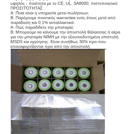
υψηλός - ποιότητα με το CE, UL, SA8000, πιστοποιητικό
Γύρος εργοστασίων
ΠΡΟΣΙΤΌΤΗΤΑΣ.
Α: Ποια είναι η υπηρεσία μετα-πωλήσεων;
Β: Παρέχουμε ποιοτικός warrantee ενός έτους μετά από
Ποιοτικός έλεγχος
παράδοση και 0,1% ανταλλακτικά.
Α: Πώς παραδίδετε την μπαταρία;
Μας ελάτε σε επαφή με
Β: Μπορούμε να κάνουμε την αποστολή θάλασσας ή αέρα
για την μπαταρία NIMH με την εξουσιοδοτημένη επιστολή
MSDS και εγγύησης. Είναι συνήθως 30% προ-που
Ειδήσεις
επαναφορτίζονται πριν από την αποστολή.
Συνομιλία τώρα
μπαταρία λίθιου lifepo4
ιονικές επαναφορτιζόμενες μπαταρίες λίθιου
Μπαταρία Lithium Polymer
μπαταρίες ενεργειακής αποθήκευσης