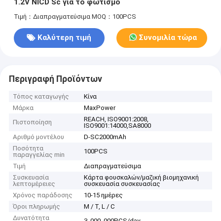
1.2V NICD Sc για το φωτισμό
Τιμή：Διαπραγματεύσιμα
MOQ：100PCS
Καλύτερη τιμή
Συνομιλία τώρα
Περιγραφή Προϊόντων
Τόπος καταγωγής
Κίνα
Μάρκα
MaxPower
REACH, ISO9001:2008,
Πιστοποίηση
ISO9001:14000,SA8000
Αριθμό μοντέλου
D-SC2000mAh
Ποσότητα
100PCS
παραγγελίας min
Τιμή
Διαπραγματεύσιμα
Συσκευασία
Κάρτα φουσκαλών/μαζική βιομηχανική
λεπτομέρειες
συσκευασία συσκευασίας
Χρόνος παράδοσης
10-15 ημέρες
Όροι πληρωμής
Μ / Τ, L / C
Δυνατότητα
3, 000, 000PCS/day