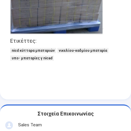
NiMH επαναφορτιζόμενες μπαταρίες
NiCd επαναφορτιζόμενες μπαταρίες
LCD φορτιστής μπαταρίας
Ετικέττες:
πακέτα μπαταριών NiMH
nicd κύτταρα μπαταριών
νικελίου-καδμίου μπαταρία
Pack μπαταριών NiCd
υπο- μπαταρίες γ nicad
πακέτα μπαταριών ιόντων λιθίου
φακός επαναφορτιζόμενη μπαταρία
μπαταρία φωτισμού έκτακτης ανάγκης
Μπαταρία λι Mno2
Στοιχεία Επικοινωνίας
Μπαταρία λι Socl2
Sales Team