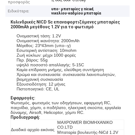
προσφοράς
,
υπο- μπαταρίες γ nicad
Ειδικότερα:
νικελίου-καδμίου μπαταρία
Κυλινδρικές NICD Sc επαναφορτιζόμενες μπαταρίες
2000mAh μεγέθους 1.2V για το φωτισμό
Ονομαστική τάση: 1.2V
Ονομαστική ικανότητα: 2000mAh
Μέγεθος: 23*43mm (υπο--γ)
Εσωτερική αντίσταση: 10mohm
Ζωή κύκλων: μέχρι 1000 φορές
Περ. βάρος: 55g
υψηλό ποσοστό απαλλαγής: 5-15C
Καμία επίδραση μνήμης, ελεύθερη συντήρηση
Χρώμα και συσκευασία: συσκευασία λιανοπωλητών,
βιομηχανική συσκευασία
Εξουσιοδότηση: 12 μήνες
Πιστοποιητικό: CE, UL
Εφαρμογές:
Φωτισμός, φωτισμός των οδηγήσεων, εφαρμογή RC,
παιχνίδια, χόμπι, ε-ποδήλατο, ηλεκτρική σκούπα, εργαλεία
δύναμης, Airsoft, Helicoptor, χόμπι RC.
Προδιαγραφή:
MAXPOWER ΒΙΟΜΗΧΑΝΙΚΟ
CO.LTD
Δυαδικό αρχείο εικόνας
Μπαταρία βουλευτής-NiCd 1.2V