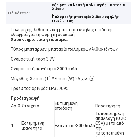
εξαιρετικά λεπτή πολυμερής μπαταρία
λίθιου
Ειδικότερα:
,
Πολυμερής μπαταρία λίθιου υψηλής
ικανότητας
Πολυμερής λίθιο-ιονική μπαταρία υψηλής επίδοσης
ελαφριά για τη φορητή συσκευή
Χαρακτηριστικό γνώρισμα:
Τύπος μπαταριών: μπαταρία πολυμερών λίθιο-ιόντων
Ονομαστική τάση 3.7V
Ονομαστική ικανότητα 3000 mAh
Μέγεθος: 3.5mm (Τ) *70mm (W) 95 χιλ. (χ)
Πρότυπος αριθμός LP357095
Προδιαγραφή:
Εκτιμημένη
Αριθ.
Στοιχείο
Παρατήρηση
απόδοση
Τυποποιημένη
απαλλαγή (0.2C
Εκτιμημένη
C5A) μετά από
1
Ελάχιστος
3000mAh
ικανότητα
την
τυποποιημένη