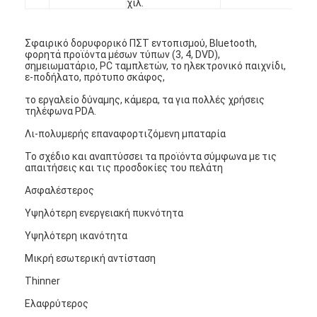
χιλ.
Γύρος εργοστασίων
Σφαιρικό δορυφορικό ΠΣΤ εντοπισμού, Bluetooth,
Ποιοτικός έλεγχος
φορητά προϊόντα μέσων τύπων (3, 4, DVD),
σημειωματάριο, PC ταμπλετών, το ηλεκτρονικό παιχνίδι,
Μας ελάτε σε επαφή με
ε-ποδήλατο, πρότυπο σκάφος,
το εργαλείο δύναμης, κάμερα, τα για πολλές χρήσεις
Ειδήσεις
τηλέφωνα PDA.
Λι-πολυμερής επαναφορτιζόμενη μπαταρία
Συνομιλία τώρα
Το σχέδιο και αναπτύσσει τα προϊόντα σύμφωνα με τις
απαιτήσεις και τις προσδοκίες του πελάτη
Ασφαλέστερος
μπαταρία λίθιου lifepo4
Υψηλότερη ενεργειακή πυκνότητα
ιονικές επαναφορτιζόμενες μπαταρίες λίθιου
Υψηλότερη ικανότητα
Μικρή εσωτερική αντίσταση
Μπαταρία Lithium Polymer
Thinner
μπαταρίες ενεργειακής αποθήκευσης
Ελαφρύτερος