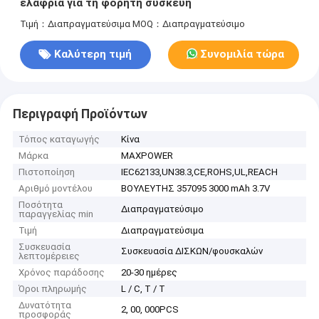
ελαφριά για τη φορητή συσκευή
Τιμή：Διαπραγματεύσιμα
MOQ：Διαπραγματεύσιμο
Καλύτερη τιμή
Συνομιλία τώρα
Περιγραφή Προϊόντων
Τόπος καταγωγής
Κίνα
Μάρκα
MAXPOWER
Πιστοποίηση
IEC62133,UN38.3,CE,ROHS,UL,REACH
Αριθμό μοντέλου
ΒΟΥΛΕΥΤΗΣ 357095 3000 mAh 3.7V
Ποσότητα
Διαπραγματεύσιμο
παραγγελίας min
Τιμή
Διαπραγματεύσιμα
Συσκευασία
Συσκευασία ΔΙΣΚΩΝ/φουσκαλών
λεπτομέρειες
Χρόνος παράδοσης
20-30 ημέρες
Όροι πληρωμής
L / C, T / T
Δυνατότητα
2, 00, 000PCS
προσφοράς