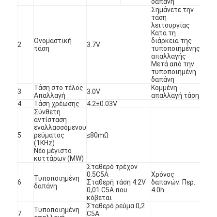
δαπάνη
Σημάνετε την
τάση
λειτουργίας
Κατά τη
Ονομαστική
διάρκεια της
2
3.7V
τάση
τυποποιημένης
απαλλαγής
Μετά από την
τυποποιημένη
δαπάνη
Τάση στο τέλος
Κομμένη
3
3.0V
Απαλλαγή
απαλλαγή τάση
4
Τάση χρέωσης
4.2±0.03V
Σύνθετη
αντίσταση
εναλλασσόμενου
5
ρεύματος
≤80mΩ
(1KHz)
Νέο μέγιστο
κυττάρων (MW)
Σταθερό τρέχον
0.5C5A
Χρόνος
Τυποποιημένη
6
Σταθερή τάση 4.2V
δαπανών: Περ.
δαπάνη
0,01 C5A που
4.0h
κόβεται
Σταθερό ρεύμα 0,2
Τυποποιημένη
7
C5A