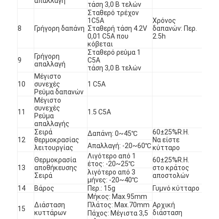
απαλλαγή
τάση 3,0 Β τελών
Σταθερό τρέχον
1C5A
Χρόνος
8
Γρήγορη δαπάνη
Σταθερή τάση 4.2V
δαπανών: Περ.
0,01 C5A που
2.5h
κόβεται
Σταθερό ρεύμα 1
Γρήγορη
9
C5A
απαλλαγή
τάση 3,0 Β τελών
Μέγιστο
10
συνεχές
1 C5A
Ρεύμα δαπανών
Μέγιστο
συνεχές
11
1.5 C5A
Ρεύμα
απαλλαγής
Σειρά
60±25%R.H.
Δαπάνη: 0~45℃
12
θερμοκρασίας
Να είστε
Απαλλαγή: -20~60℃
λειτουργίας
κύτταρο
Λιγότερο από 1
Θερμοκρασία
60±25%R.H.
Σπίτι
έτος: -20~25℃
13
αποθήκευσης
στο κράτος
λιγότερο από 3
Σειρά
αποστολών
μήνες: -20~40℃
Προϊόντα
14
Βάρος
Περ.: 15g
Γυμνό κύτταρο
Μήκος: Max.95mm
Διάσταση
Πλάτος: Max.70mm
Αρχική
Περίπου εμείς
15
κυττάρων
διάσταση
Πάχος: Μέγιστα 3,5