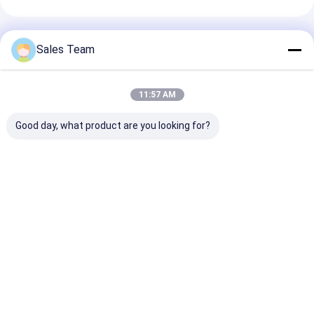
Συνιστώμενα Προϊόντα
Sales Team
11:57 AM
Good day, what product are you looking for?
8500mAh μπαταρία
451730HP 210mAh
MP81438HP
πολυμερούς λιθίου
3.7V LiPolymer
3600mAh 15C
με μετρητή αερίου
μπαταρία για
Μπαταρία LiP
IC LiPolymer
ηχογράφηση φωνής
| 11.1V
μπαταρία 5960165
Καλύτερη τιμή
Καλύτερη τιμή
Καλύτερη 
3.7V 8.5AH
Αρχική Σελίδα
Desktop Site
Sitemap
Πολιτική απορρήτου
Ποιότητα
μπαταρία λίθιου lifepo4
Κίνα εργοστάσιο.Copyright ©