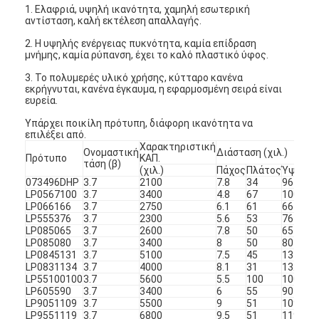
NiMH επαναφορτιζόμενες μπαταρίες
1. Ελαφριά, υψηλή ικανότητα, χαμηλή εσωτερική
αντίσταση, καλή εκτέλεση απαλλαγής.
NiCd επαναφορτιζόμενες μπαταρίες
2. Η υψηλής ενέργειας πυκνότητα, καμία επίδραση
μνήμης, καμία ρύπανση, έχει το καλό πλαστικό ύφος.
LCD φορτιστής μπαταρίας
3. Το πολυμερές υλικό χρήσης, κύτταρο κανένα
εκρήγνυται, κανένα έγκαυμα, η εφαρμοσμένη σειρά είναι
ευρεία.
πακέτα μπαταριών NiMH
Υπάρχει ποικίλη πρότυπη, διάφορη ικανότητα να
Pack μπαταριών NiCd
επιλέξει από.
Χαρακτηριστική
Ονομαστική
Διάσταση (χιλ.)
Πρότυπο
ΚΑΠ.
τάση (β)
πακέτα μπαταριών ιόντων λιθίου
(χιλ.)
Πάχος
Πλάτος
Ύψος
073496DHP
3.7
2100
7.8
34
96
LP0567100
3.7
3400
4.8
67
100
φακός επαναφορτιζόμενη μπαταρία
LP066166
3.7
2750
6.1
61
66
LP555376
3.7
2300
5.6
53
76
μπαταρία φωτισμού έκτακτης ανάγκης
LP085065
3.7
2600
7.8
50
65
LP085080
3.7
3400
8
50
80
LP0845131
3.7
5100
7.5
45
131
Μπαταρία λι Mno2
LP0831134
3.7
4000
8.1
31
132
LP55100100
3.7
5600
5.5
100
100
LP605590
3.7
3400
6
55
90
Μπαταρία λι Socl2
LP9051109
3.7
5500
9
51
109
LP9551119
3.7
6800
9.5
51
119