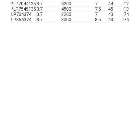
Αρχική μπαταρία λίθιου
*LP7044125
3.7
4200
7
44
125
*LP7545135
3.7
4500
7.5
45
135
LP704374
3.7
2200
7
43
74
υβριδική μπαταρία αυτοκινήτων
LP854374
3.7
3000
8.5
43
74