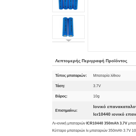
Λεπτομερής Περιγραφή Προϊόντος
Τύπος μπαταριών:
Μπαταρία λίθιου
Τάση:
3.7V
Βάρος:
10g
Ιονικό επανακαταλο
Επισημαίνω:
Icr10440 ιονικό επ
Λι-ιονική μπαταριών
ICR10440 350mAh 3.7V
μπατ
Κύτταρο μπαταριών λι μπαταριών 350mAh 3.7V 10