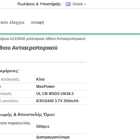
Πωλήσεις & Υποστήριξη
Greek
ικός έλεγχος
επαφή
τάρων icr10440 μπαταριών λίθιου Αντιαεροπορικού
θιου Αντιαεροπορικού
ομέρειες:
 καταγωγής:
Κίνα
:
MaxPower
ποίηση:
UL CB MSDS UN38.3
ό μοντέλου:
ICR10440 3.7V 350mAh
ωμής & Αποστολής Όροι:
ητα παραγγελίας
500pcs
Διαπραγματεύσιμα