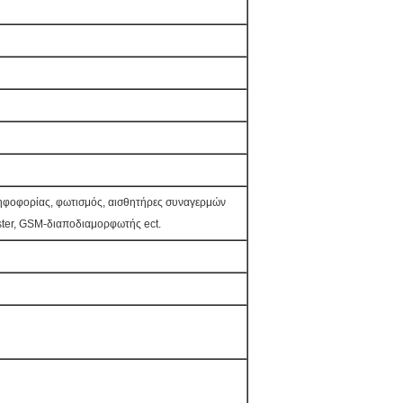
ψηφοφορίας, φωτισμός, αισθητήρες συναγερμών
yster, GSM-διαποδιαμορφωτής ect.