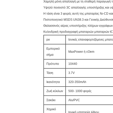
Χαμηλή μόνη απαλλαγή με τη σταθερή παραγωγή 
Υψηλό ποσοστό 3C απαλλαγής υποστήριξης και υ
Η τάση είναι 3 φορές αυτή της μπαταρίας Νι-CD κα
Πιστοποιητικό MSDS UN38.3 και Γενικής Διεύθυνσ
Θαλασσινός αέρας υποστήριξης πλήρων εγγράφων ή
Κυλινδρική προδιαγραφή μπαταριών μπαταριών 
pe
Ιονικές επαναφορτιζόμενες μπα
Εμπορικό
MaxPower ή cOem
σήμα
Πρότυπο
10440
Τάση
3.7V
Ικανότητα
320-350mAh
Ζωή κύκλων
500- 1000 φορές
Σακάκι
Alu/PVC
Χημικό
Ιονική μπαταρία λίθιου