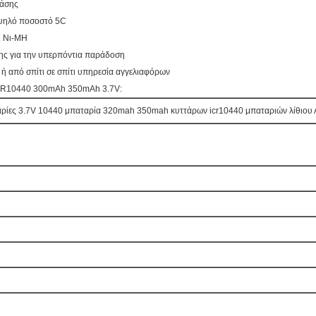
τάσης
ψηλό ποσοστό 5C
ι Νι-MH
ης για την υπερπόντια παράδοση
 από σπίτι σε σπίτι υπηρεσία αγγελιαφόρων
ICR10440 300mAh 350mAh 3.7V:
ταρίες 3.7V 10440 μπαταρία 320mah 350mah κυττάρων icr10440 μπαταριών λίθιου 