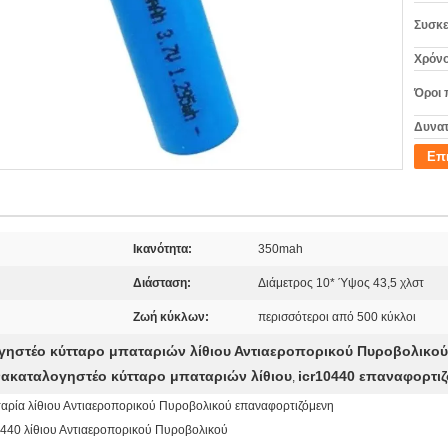
Συσκε
Χρόνο
Όροι 
Δυνατ
Επ
Ικανότητα:
350mah
Διάσταση:
Διάμετρος 10* Ύψος 43,5 χλστ
Ζωή κύκλων:
περισσότεροι από 500 κύκλοι
γηστέο κύτταρο μπαταριών λίθιου Αντιαεροπορικού Πυροβολικού
ανακαταλογηστέο κύτταρο μπαταριών λίθιου
icr10440 επαναφορτι
,
αρία λίθιου Αντιαεροπορικού Πυροβολικού επαναφορτιζόμενη
440 λίθιου Αντιαεροπορικού Πυροβολικού