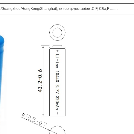
ngzhou/HongKong/Shanghai), εκ του εργοστασίου .CIF, C&a;F .........