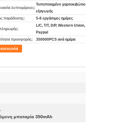
Τυποποιημένο χαρτοκιβώτιο
υασία λεπτομέρειες:
εξαγωγής
ς παράδοσης:
5-8 εργάσιμες ημέρες
L/C, T/T, D/P, Western Union,
πληρωμής:
Paypal
ότητα προσφοράς:
350000PCS ανά ημέρα
ικοινωνία
,
ζόμενη μπαταρία 350mAh