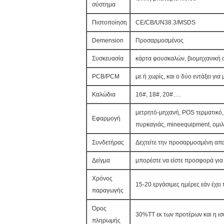
σύστημα
Πιστοποίηση
CE/CB/UN38.3/MSDS
Demension
Προσαρμοσμένος
Συσκευασία
κάρτα φουσκαλών, βιομηχανική
PCB/PCM
με ή χωρίς, και ο δύο εντάξει για
Καλώδια
16#, 18#, 20#….
μετρητό-μηχανή, POS τερματικό
Εφαρμογή
πυρκαγιάς, mineequipment, ομιλ
Συνδετήρας
Δεχτείτε την προσαρμοσμένη απ
Δείγμα
μπορέστε να είστε προσφορά για
Χρόνος
15-20 εργάσιμες ημέρες εάν έχει
παραγωγής
Όρος
30%TT εκ των προτέρων και η ι
πληρωμής