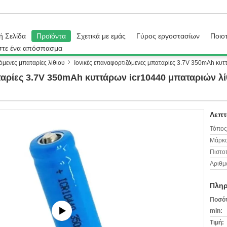
ή Σελίδα
Προϊόντα
Σχετικά με εμάς
Γύρος εργοστασίων
Ποιοτ
στε ένα απόσπασμα
όμενες μπαταρίες λίθιου
Ιονικές επαναφορτιζόμενες μπαταρίες 3.7V 350mAh κυτ
ταρίες 3.7V 350mAh κυττάρων icr10440 μπαταριών λί
Λεπτ
Τόπος
Μάρκα
Πιστο
Αριθμ
Πληρ
Ποσότ
min:
Τιμή: