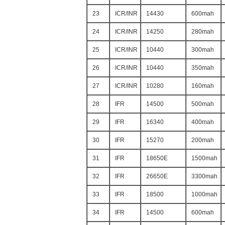
23
ICR/INR
14430
600mah
24
ICR/INR
14250
280mah
25
ICR/INR
10440
300mah
26
ICR/INR
10440
350mah
27
ICR/INR
10280
160mah
28
IFR
14500
500mah
29
IFR
16340
400mah
30
IFR
15270
200mah
31
IFR
18650E
1500mah
32
IFR
26650E
3300mah
33
IFR
18500
1000mah
34
IFR
14500
600mah