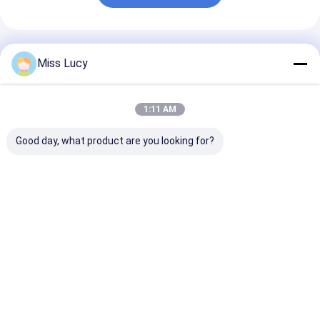
Συνιστώμενα Προϊόντα
Miss Lucy
1:11 AM
Good day, what product are you looking for?
Η μπαταρία LiFePO4
26650 3600mAh 3.2V
3214015Ah 48
υψηλής απόδοσης
Λίθιο LiFePO4
V στοιχείο
51.2V 100Ah για
μπαταρία 2000
μπαταρίας λιθ
αποθήκευση
φορές μακρά
lifepo4
ενέργειας
διάρκεια κύκλου
Καλύτερη τιμή
Καλύτερη τιμή
Καλύτερη 
ζωής
Αρχική Σελίδα
Desktop Site
Sitemap
Πολιτική απορρήτου