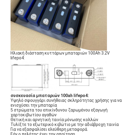
Ηλιακή διάσταση κυττάρων μπαταριών 100Ah 3.2V
lifepo4:
συσκευασία μπαταριών 100ah lifepo4:
Υψηλό σφουγγάρι συνήθειας σκληρότητας χρήσης για να
Σπίτι
ενισχύσει την μπαταρία
5 στρώματα του επικίνδυνου ζαρωμένου εξαγωγή
Προϊόντα
χαρτοκιβωτίου αγαθών
Θετική και αρνητική ταινία μόνωσης κολλών
Τυλίξτε το εξωτερικό κιβώτιο με την αδιάβροχη ταινία
Περίπου εμείς
Για να εξασφαλίσει ελεύθερη μεταφορά.
Εάν ο πελάτης έχει την απαίτηση