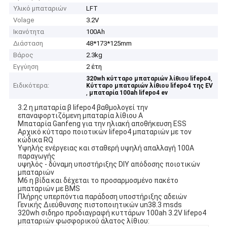
Υλικό μπαταριών
LFT
Volage
3.2V
Ικανότητα
100Ah
Διάσταση
48*173*125mm
Βάρος
2.3kg
Εγγύηση
2 έτη
,
320wh κύτταρο μπαταριών λίθιου lifepo4
Ειδικότερα:
Κύτταρο μπαταριών λίθιου lifepo4 της EV
,
μπαταρία 100ah lifepo4 ev
3.2 η μπαταρία β lifepo4 βαθμολογεί την
επαναφορτιζόμενη μπαταρία λίθιου Α
Μπαταρία Ganfeng για την ηλιακή αποθήκευση ESS
Αρχικό κύτταρο ποιοτικών lifepo4 μπαταριών με τον
κώδικα RQ
Υψηλής ενέργειας και σταθερή υψηλή απαλλαγή 100A
παραγωγής
υψηλός - δύναμη υποστήριξης DIY απόδοσης ποιοτικών
μπαταριών
M6 η βίδα και δέχεται το προσαρμοσμένο πακέτο
μπαταριών με BMS
Πλήρης υπερπόντια παράδοση υποστήριξης αδειών
Γενικής Διεύθυνσης πιστοποιητικών un38.3 msds
320wh σιδηρο προδιαγραφή κυττάρων 100ah 3.2V lifepo4
μπαταριών φωσφορικού άλατος λίθιου: