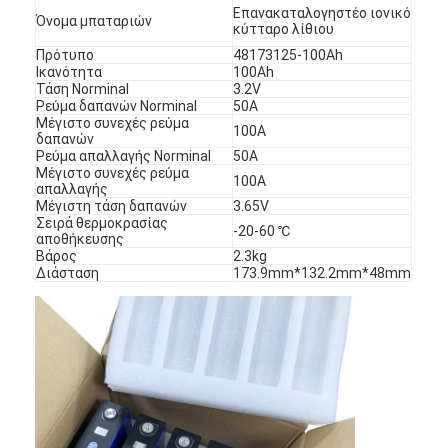
Επανακαταλογηστέο ιονικό
Όνομα μπαταριών
κύτταρο λίθιου
Πρότυπο
48173125-100Ah
Ικανότητα
100Ah
Τάση Norminal
3.2V
Ρεύμα δαπανών Norminal
50A
Μέγιστο συνεχές ρεύμα
100A
δαπανών
Ρεύμα απαλλαγής Norminal
50A
Μέγιστο συνεχές ρεύμα
100A
απαλλαγής
Μέγιστη τάση δαπανών
3.65V
Σειρά θερμοκρασίας
-20-60 ℃
αποθήκευσης
Βάρος
2.3kg
Διάσταση
173.9mm*132.2mm*48mm