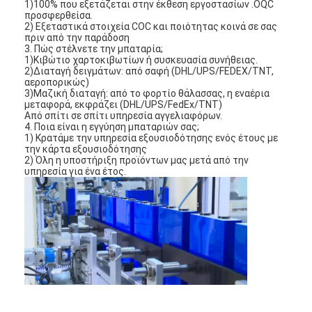
Αρχική μπαταρία λίθιου
1)100% που εξετάζεται στην έκθεση εργοστασίων .OQC
προσφερθείσα.
2) Εξεταστικά στοιχεία COC και ποιότητας κοινά σε σας
υβριδική μπαταρία αυτοκινήτων
πριν από την παράδοση
3. Πώς στέλνετε την μπαταρία;
1)Κιβώτιο χαρτοκιβωτίων ή συσκευασία συνήθειας.
2)Διαταγή δειγμάτων: από σαφή (DHL/UPS/FEDEX/TNT,
αεροπορικώς)
3)Μαζική διαταγή: από το φορτίο θάλασσας, η εναέρια
μεταφορά, εκφράζει (DHL/UPS/FedEx/TNT)
Από σπίτι σε σπίτι υπηρεσία αγγελιαφόρων.
4. Ποια είναι η εγγύηση μπαταριών σας;
1) Κρατάμε την υπηρεσία εξουσιοδότησης ενός έτους με
την κάρτα εξουσιοδότησης
2) Όλη η υποστήριξη προϊόντων μας μετά από την
υπηρεσία για ένα έτος.