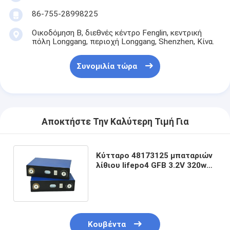
86-755-28998225
Οικοδόμηση Β, διεθνές κέντρο Fenglin, κεντρική
πόλη Longgang, περιοχή Longgang, Shenzhen, Κίνα.
Συνομιλία τώρα
Αποκτήστε Την Καλύτερη Τιμή Για
Κύτταρο 48173125 μπαταριών
λίθιου lifepo4 GFB 3.2V 320wh
μπαταρία 100ah lifepo4 ev
Κουβέντα