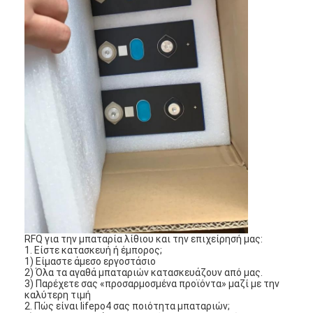
NiMH επαναφορτιζόμενες μπαταρίες
NiCd επαναφορτιζόμενες μπαταρίες
LCD φορτιστής μπαταρίας
πακέτα μπαταριών NiMH
Pack μπαταριών NiCd
πακέτα μπαταριών ιόντων λιθίου
φακός επαναφορτιζόμενη μπαταρία
μπαταρία φωτισμού έκτακτης ανάγκης
RFQ για την μπαταρία λίθιου και την επιχείρησή μας:
1. Είστε κατασκευή ή έμπορος;
Μπαταρία λι Mno2
1) Είμαστε άμεσο εργοστάσιο
2) Όλα τα αγαθά μπαταριών κατασκευάζουν από μας.
3) Παρέχετε σας «προσαρμοσμένα προϊόντα» μαζί με την
Μπαταρία λι Socl2
καλύτερη τιμή
2. Πώς είναι lifepo4 σας ποιότητα μπαταριών;