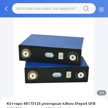
2/6
Κύτταρο 48173125 μπαταριών λίθιου lifepo4 GFB