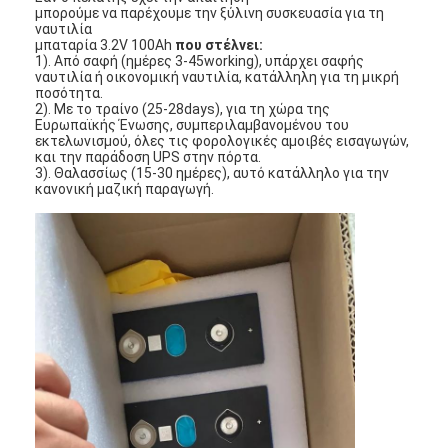
μπορούμε να παρέχουμε την ξύλινη συσκευασία για τη
Γύρος εργοστασίων
ναυτιλία
μπαταρία 3.2V 100Ah
που στέλνει:
1). Από σαφή (ημέρες 3-45working), υπάρχει σαφής 
Ποιοτικός έλεγχος
ναυτιλία ή οικονομική ναυτιλία, κατάλληλη για τη μικρή 
ποσότητα.
Μας ελάτε σε επαφή με
2). Με το τραίνο (25-28days), για τη χώρα της 
Ευρωπαϊκής Ένωσης, συμπεριλαμβανομένου του 
εκτελωνισμού, όλες τις φορολογικές αμοιβές εισαγωγών, 
Ειδήσεις
και την παράδοση UPS στην πόρτα.
3). Θαλασσίως (15-30 ημέρες), αυτό κατάλληλο για την 
κανονική μαζική παραγωγή.
Συνομιλία τώρα
μπαταρία λίθιου lifepo4
ιονικές επαναφορτιζόμενες μπαταρίες λίθιου
Μπαταρία Lithium Polymer
μπαταρίες ενεργειακής αποθήκευσης