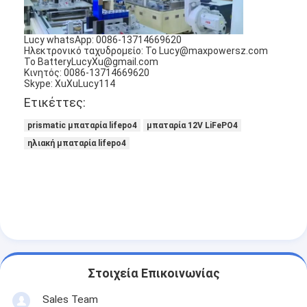
Lucy whatsApp: 0086-13714669620
Ηλεκτρονικό ταχυδρομείο: Το Lucy@maxpowersz.com
Το BatteryLucyXu@gmail.com
Κινητός: 0086-13714669620
Skype: XuXuLucy114
Ετικέττες:
prismatic μπαταρία lifepo4
μπαταρία 12V LiFePO4
ηλιακή μπαταρία lifepo4
Στοιχεία Επικοινωνίας
Sales Team