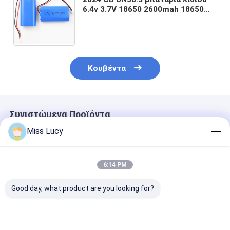
6.4v 3.7V 18650 2600mah 18650
κύτταρα μπαταρίας ιόντων λιθίου
18650 προσαρμοσμένη μπαταρία
Κουβέντα
Συνιστώμενα Προϊόντα
Miss Lucy
6:14 PM
Good day, what product are you looking for?
ΙΝΡ18500
Αξία Α INR18350
2300mAh 3.7V
Λιθιοϊονική
Λιθιοϊονική
Ηλεκτρικές
μπαταρία 2000mAh
μπαταρία 3.7V
μπαταρίες ιό