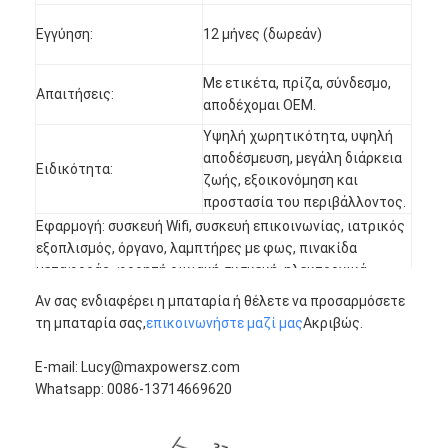
Αρχική μπαταρία λίθιου
Εγγύηση:
12 μήνες (δωρεάν)
υβριδική μπαταρία αυτοκινήτων
Με ετικέτα, πρίζα, σύνδεσμο,
Απαιτήσεις:
αποδέχομαι OEM.
Υψηλή χωρητικότητα, υψηλή
αποδέσμευση, μεγάλη διάρκεια
Ειδικότητα:
ζωής, εξοικονόμηση και
προστασία του περιβάλλοντος.
Εφαρμογή: συσκευή Wifi, συσκευή επικοινωνίας, ιατρικός
εξοπλισμός, όργανο, λαμπτήρες με φως, πινακίδα
μεταφοράς, φορητή οικιακή συσκευή, ηλεκτρονικά
εργαλεία και παιχνίδια κλπ.
Αν σας ενδιαφέρει η μπαταρία ή θέλετε να προσαρμόσετε
τη μπαταρία σας,
επικοινωνήστε μαζί μας
Ακριβώς.
Ε-mail: Lucy@maxpowersz.com
Whatsapp: 0086-13714669620