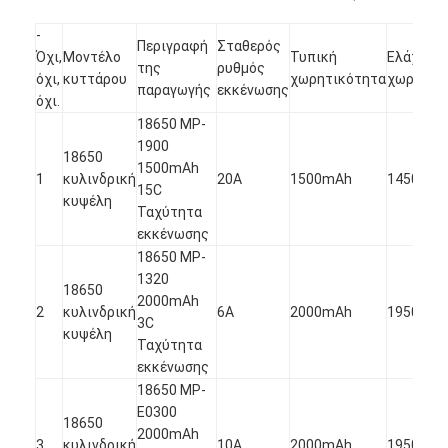
-
Περιγραφή
Σταθερός
Όχι,
Μοντέλο
Τυπική
Ελάχιστ
της
ρυθμός
όχι,
κυττάρου
χωρητικότητα
χωρητικ
παραγωγής
εκκένωσης
όχι.
18650 MP-
1900
18650
1500mAh
1
κυλινδρική
20Α
1500mAh
1450mA
15C
κυψέλη
Ταχύτητα
εκκένωσης
18650 MP-
1320
18650
2000mAh
2
κυλινδρική
6Α
2000mAh
1950mA
3C
κυψέλη
Ταχύτητα
εκκένωσης
18650 MP-
E0300
18650
2000mAh
3
κυλινδρική
10Α
2000mAh
1950mA