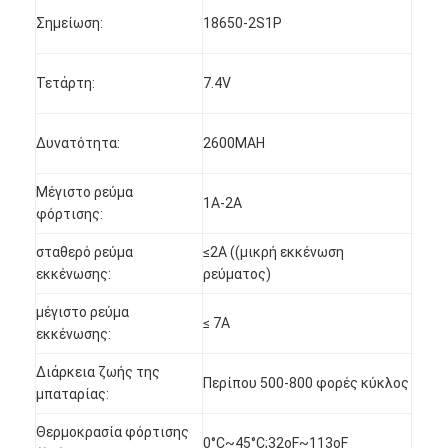
Γύρος εργοστασίων
Σημείωση:
18650-2S1P
Ποιοτικός έλεγχος
Τετάρτη:
7.4V
Μας ελάτε σε επαφή με
Δυνατότητα:
2600MAH
Ειδήσεις
Μέγιστο ρεύμα
Συνομιλία τώρα
1Α-2Α
φόρτισης:
σταθερό ρεύμα
≤2A ((μικρή εκκένωση
εκκένωσης:
ρεύματος)
μπαταρία λίθιου lifepo4
μέγιστο ρεύμα
≤ 7A
ιονικές επαναφορτιζόμενες μπαταρίες λίθιου
εκκένωσης:
Μπαταρία Lithium Polymer
Διάρκεια ζωής της
Περίπου 500-800 φορές κύκλος
μπαταρίας:
μπαταρίες ενεργειακής αποθήκευσης
Θερμοκρασία φόρτισης
0°C~45°C;32oF~113oF