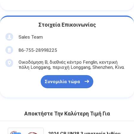
κύτταρο
Ταχύτητα
εκκένωσης
Στοιχεία Επικοινωνίας
Sales Team
86-755-28998225
Οικοδόμηση Β, διεθνές κέντρο Fenglin, κεντρική
πόλη Longgang, περιοχή Longgang, Shenzhen, Κίνα.
Συνομιλία τώρα
Αποκτήστε Την Καλύτερη Τιμή Για
2024 CB UN38.3 μπαταρία λιθίου