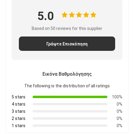
εκκένωσης
18650 MP-
5.0
1700
18650
2500mAh
7
κυλινδρική
12.5Α
2500mAh
2500mA
5C
Based on 50 reviews for this supplier
κυψέλη
Ταχύτητα
εκφόρτισης
Γράψτε Επισκόπηση
18650 MP-
1500
18650
2500mAh
8
κυλινδρική
20Α
2500mAh
2450mA
8C
κυψέλη
Εικόνα Βαθμολόγησης
Ταχύτητα
εκκένωσης
The following is the distribution of all ratings
18650 MP-
E1610
5 stars
100%
18650
2600mAh
9
κυλινδρική
7.8Α
2600mAh
2500mA
4 stars
0%
3C
κυψέλη
3 stars
0%
Ταχύτητα
2 stars
0%
εκφόρτισης
1 stars
0%
18650 MP-
E2100