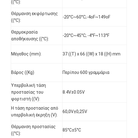
((°C):
NiMH επαναφορτιζόμενες μπαταρίες
Θέρμανση εκφόρτωσης
-20°C~60°C;-4oF~149oF
NiCd επαναφορτιζόμενες μπαταρίες
((°C):
LCD φορτιστής μπαταρίας
Θερμοκρασία
-20°C~45°C; -4°F~113°F
αποθήκευσης ((°C):
πακέτα μπαταριών NiMH
Μέγεθος (mm):
37 ((T) x 66 ((W) x 18 ((H) mm
Pack μπαταριών NiCd
πακέτα μπαταριών ιόντων λιθίου
Βάρος ((Kg)
Περίπου 600 γραμμάρια
φακός επαναφορτιζόμενη μπαταρία
Υπερβολική τάση
προστασίας του
8.4V±0.05V
μπαταρία φωτισμού έκτακτης ανάγκης
φορτιστή ((V):
Η τάση προστασίας από
60,0V±0,25V
Μπαταρία λι Mno2
υπερβολική έκρηξη (V):
Μπαταρία λι Socl2
Θέρμανση προστασίας
85°C±5°C
((°C):