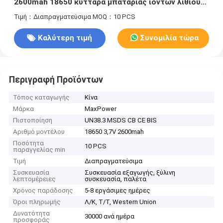
2600mah 18650 κύτταρα μπαταρίας ιόντων λιθίου
18650 προσαρμοσμένη μπαταρία
Τιμή：Διαπραγματεύσιμα
MOQ：10 PCS
Καλύτερη τιμή
Συνομιλία τώρα
Περιγραφή Προϊόντων
Τόπος καταγωγής
Κίνα
Μάρκα
MaxPower
Πιστοποίηση
UN38.3 MSDS CB CE BIS
Αριθμό μοντέλου
18650 3,7V 2600mah
Ποσότητα
10 PCS
παραγγελίας min
Τιμή
Διαπραγματεύσιμα
Συσκευασία
Συσκευασία εξαγωγής, ξύλινη
λεπτομέρειες
συσκευασία, παλέτα
Χρόνος παράδοσης
5-8 εργάσιμες ημέρες
Όροι πληρωμής
Λ/Κ, Τ/Τ, Western Union
Δυνατότητα
30000 ανά ημέρα
προσφοράς