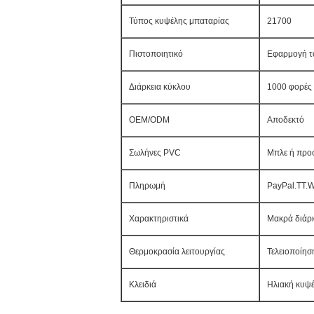
Τύπος κυψέλης μπαταρίας
21700
Πιστοποιητικό
Εφαρμογή 
Διάρκεια κύκλου
1000 φορές 
OEM/ODM
Αποδεκτό
Σωλήνες PVC
Μπλε ή προ
Πληρωμή
PayPal.TT.W
Χαρακτηριστικά
Μακρά διάρκ
Θερμοκρασία λειτουργίας
Τελειοποίησ
Κλειδιά
Ηλιακή κυψ