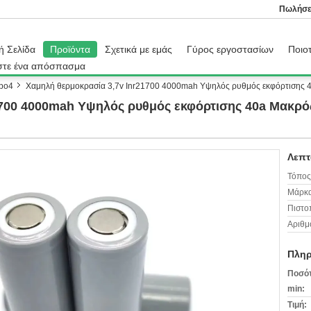
Πωλήσε
ή Σελίδα
Προϊόντα
Σχετικά με εμάς
Γύρος εργοστασίων
Ποιοτ
στε ένα απόσπασμα
epo4
Χαμηλή θερμοκρασία 3,7v Inr21700 4000mah Υψηλός ρυθμός εκφόρτισης 40
700 4000mah Υψηλός ρυθμός εκφόρτισης 40a Μακρός 
Λεπτ
Τόπος
Μάρκα
Πιστο
Αριθμ
Πληρ
Ποσότ
min:
Τιμή: