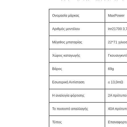
Ονομασία μάρκας
MaxPower
Αριθμός μοντέλου
inr21700 3
Μέγεθος μπαταρίας
22*71 χιλιο
Χώρος καταγωγής
Γκουανγκντό
Βάρος
69g
Εσωτερική Αντίσταση
≤ 13,0mΩ
Η αναλογία φόρτισης
2A πρότυπο 
Το ποσοστό απαλλαγής
40A πρότυπο
Τύπος
Επαναφορτώσ