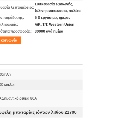
Συσκευασία εξαγωγής,
υασία λεπτομέρειες:
ξύλινη συσκευασία, παλέτα
ς παράδοσης:
5-8 εργάσιμες ημέρες
πληρωμής:
Λ/Κ, Τ/Τ, Western Union
ότητα προσφοράς:
30000 ανά ημέρα
ικοινωνία
00mAh
00 κύκλοι
A Σημαντικό ρεύμα 80A
ψέλη μπαταρίας ιόντων λιθίου 21700