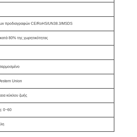
των προδιαγραφών CE/RoHS/UN38.3/MSDS
κατά 80% της χωρητικότητας
σαρμοσμένο
estern Union
εια κύκλου ζωής
η: 0~60
έλη