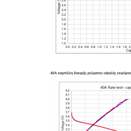
40Α καμπύλη δοκιμής ρεύματος υψηλής εκφόρτι