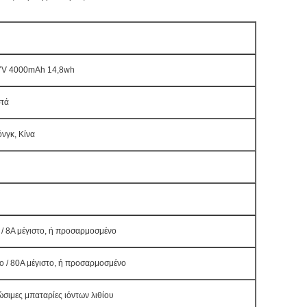
,7V 4000mAh 14,8wh
στά
νγκ, Κίνα
/ 8A μέγιστο, ή προσαρμοσμένο
 / 80A μέγιστο, ή προσαρμοσμένο
ιμες μπαταρίες ιόντων λιθίου