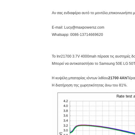
Αν σας ενδιαφέρει αυτό το μοντέλο,
επικοινωνήστε μ
Ε-mail: Lucy@maxpowersz.com
Whatsapp: 0086-13714669620
Το Inr21700 3.7V 4000mah πέρασε τις αυστηρές δ
Μπορεί να αντικαταστήσει το Samsung 50E LG 50T
Η κυψέλη μπαταρίας ιόντων λιθίου
21700 4Ah
Πέρα
Η διατήρηση της χωρητικότητας άνω του 81%.