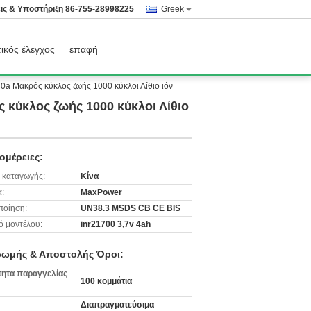
ις & Υποστήριξη
86-755-28998225
Greek
ικός έλεγχος
επαφή
a Μακρός κύκλος ζωής 1000 κύκλοι Λίθιο ιόν
κύκλος ζωής 1000 κύκλοι Λίθιο
ομέρειες:
 καταγωγής:
Κίνα
:
MaxPower
ποίηση:
UN38.3 MSDS CB CE BIS
ό μοντέλου:
inr21700 3,7v 4ah
ωμής & Αποστολής Όροι:
ητα παραγγελίας
100 κομμάτια
Διαπραγματεύσιμα