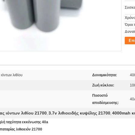
Συσκε
Χρόνο
Όροι 
Δυνατ
Επ
ιόντων λιθίου
Δυναμικότητα:
40
Ζωή κύκλου:
10
Ποσοστό
40
αποδέσμευσης:
ς ιόντων λιθίου 21700
3.7v λιθιοειδής κυψέλης 21700
4000mah κυ
,
,
ηλή ταχύτητα εκκένωσης 40a
αταρίας λιθιοειόν 21700