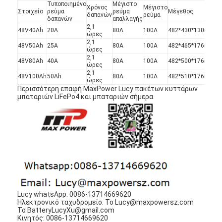
Τυποποιημένο
Μέγιστο
Χρόνος
Μέγιστο
Στοιχείο
ρεύμα
ρεύμα
Μέγεθος
Β
δαπανών
ρεύμα
δαπανών
απαλλαγής
2,1
48V40Ah
20A
80A
100A
482*430*130mm
30
ώρες
2,1
48V50Ah
25A
80A
100A
482*465*176mm
3
ώρες
2,1
48V80Ah
40A
80A
100A
482*500*176mm
5
ώρες
2,1
48V100Ah
50Ah
80A
100A
482*510*176mm
6
ώρες
Περισσότερη επαφή MaxPower Lucy πακέτων κυττάρων
μπαταριών LiFePo4 και μπαταριών σήμερα.
Lucy whatsApp: 0086-13714669620
Ηλεκτρονικό ταχυδρομείο: Το Lucy@maxpowersz.com
Το BatteryLucyXu@gmail.com
Κινητός: 0086-13714669620