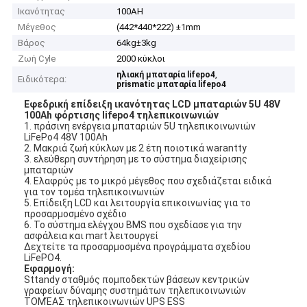
Ικανότητας
100AH
Μέγεθος
(442*440*222) ±1mm
Βάρος
64kg±3kg
Ζωή Cyle
2000 κύκλοι
,
ηλιακή μπαταρία lifepo4
Ειδικότερα:
prismatic μπαταρία lifepo4
Εφεδρική επίδειξη ικανότητας LCD μπαταριών 5U 48V
100Ah φόρτισης lifepo4 τηλεπικοινωνιών
1. πράσινη ενέργεια μπαταριών 5U τηλεπικοινωνιών
LiFePo4 48V 100Ah
2. Μακριά ζωή κύκλων με 2 έτη ποιοτικά warantty
3. ελεύθερη συντήρηση με το σύστημα διαχείρισης
μπαταριών
4. Ελαφρύς με το μικρό μέγεθος που σχεδιάζεται ειδικά
για τον τομέα τηλεπικοινωνιών
5. Επίδειξη LCD και λειτουργία επικοινωνίας για το
προσαρμοσμένο σχέδιο
6. Το σύστημα ελέγχου BMS που σχεδίασε για την
ασφάλεια και mart λειτουργεί
Δεχτείτε τα προσαρμοσμένα προγράμματα σχεδίου
LiFePO4.
Εφαρμογή:
Sttandy σταθμός πομποδεκτών βάσεων κεντρικών
γραφείων δύναμης συστημάτων τηλεπικοινωνιών
ΤΟΜΈΑΣ τηλεπικοινωνιών UPS ESS