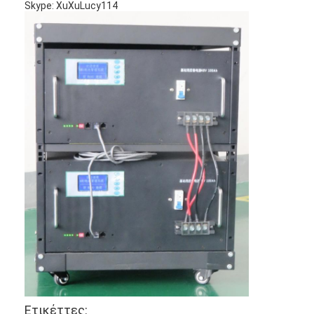
Skype: XuXuLucy114
Σπίτι
Προϊόντα
Περίπου εμείς
Ετικέττες: