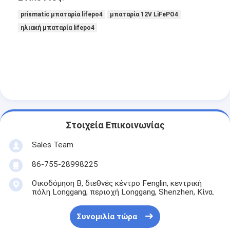
Γύρος εργοστασίων
prismatic μπαταρία lifepo4
μπαταρία 12V LiFePO4
ηλιακή μπαταρία lifepo4
Ποιοτικός έλεγχος
Μας ελάτε σε επαφή με
Ειδήσεις
Συνομιλία τώρα
Στοιχεία Επικοινωνίας
Sales Team
μπαταρία λίθιου lifepo4
86-755-28998225
ιονικές επαναφορτιζόμενες μπαταρίες λίθιου
Οικοδόμηση Β, διεθνές κέντρο Fenglin, κεντρική
Μπαταρία Lithium Polymer
πόλη Longgang, περιοχή Longgang, Shenzhen, Κίνα.
μπαταρίες ενεργειακής αποθήκευσης
Συνομιλία τώρα