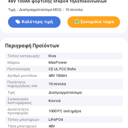
48V 100Ah φόρτισης lifepo4 τηλεπικοινωνιών
Τιμή：Διαπραγματεύσιμα
MOQ：10 σύνολα
Καλύτερη τιμή
Συνομιλία τώρα
Περιγραφή Προϊόντων
Τόπος καταγωγής
Κίνα
Μάρκα
MaxPower
Πιστοποίηση
CE UL FCC Rohs
Αριθμό μοντέλου
48V 100AH
Ποσότητα
10 σύνολα
παραγγελίας min
Τιμή
Διαπραγματεύσιμα
Συσκευασία
Κουτιά
λεπτομέρειες
Δυνατότητα
1000 PC ανά ημέρα
προσφοράς
Τύπος μπαταριών
LiFePO4
Τάση μπαταριών
48V