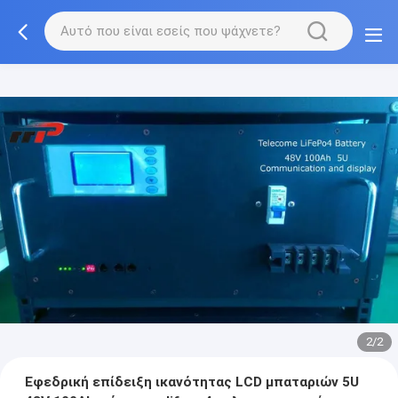
2/2
Εφεδρική επίδειξη ικανότητας LCD μπαταριών 5U