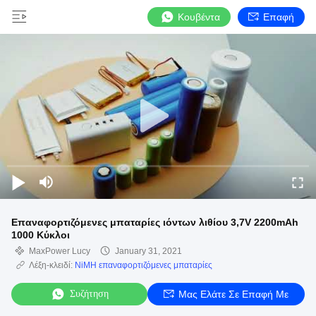
Κουβέντα
Επαφή
Επαναφορτιζόμενες μπαταρίες ιόντων λιθίου 3,7V 2200mAh
1000 Κύκλοι
MaxPower Lucy
January 31, 2021
Λέξη-κλειδί:
NiMH επαναφορτιζόμενες μπαταρίες
Συζήτηση
Μας Ελάτε Σε Επαφή Με