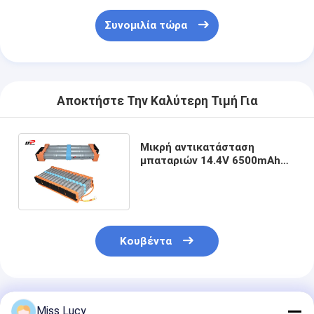
Αρχική μπαταρία λίθιου
Συνομιλία τώρα
υβριδική μπαταρία αυτοκινήτων
Αποκτήστε Την Καλύτερη Τιμή Για
Μικρή αντικατάσταση
μπαταριών 14.4V 6500mAh
Toyota Prius G2 G3 Prius Γ
οχημάτων μεγέθους υβριδική
Κουβέντα
Συνιστώμενα Προϊόντα
Miss Lucy