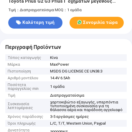
Toyota Prius G2 G3 Prius Γ οχημάτων μεγέθους
υβριδική
Τιμή：Διαπραγματεύσιμα
MOQ：1 ομάδα
Καλύτερη τιμή
Συνομιλία τώρα
Περιγραφή Προϊόντων
Τόπος καταγωγής
Κίνα
Μάρκα
MaxPower
Πιστοποίηση
MSDS DG LICENSE CE UN38.3
Αριθμό μοντέλου
14.4V 6.5Ah
Ποσότητα
1 ομάδα
παραγγελίας min
Τιμή
Διαπραγματεύσιμα
χαρτοκιβώτιο εξαγωγής, υπερπόντια
Συσκευασία
τυποποιημένη συσκευασία για τη
λεπτομέρειες
θάλασσα αέρα και παράδοση αγγελιαφό
Χρόνος παράδοσης
3-5 εργάσιμες ημέρες
Όροι πληρωμής
L/C, T/T, Western Union, Paypal
Δυνατότητα
30000PKS