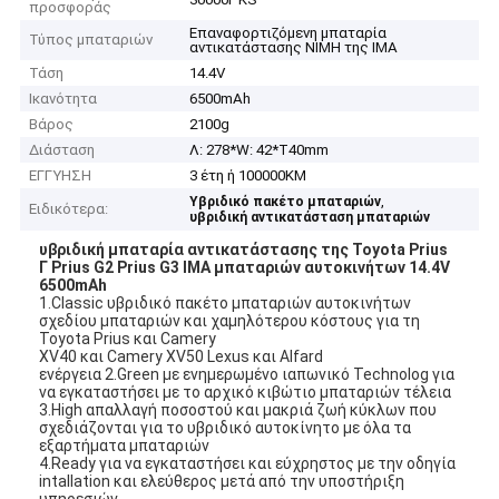
προσφοράς
Επαναφορτιζόμενη μπαταρία
Τύπος μπαταριών
αντικατάστασης NIMH της IMA
Τάση
14.4V
Ικανότητα
6500mAh
Βάρος
2100g
Διάσταση
Λ: 278*W: 42*T40mm
ΕΓΓΥΗΣΗ
3 έτη ή 100000KM
,
Υβριδικό πακέτο μπαταριών
Ειδικότερα:
υβριδική αντικατάσταση μπαταριών
υβριδική μπαταρία αντικατάστασης της Toyota Prius
Γ Prius G2 Prius G3 IMA μπαταριών αυτοκινήτων 14.4V
6500mAh
1.Classic υβριδικό πακέτο μπαταριών αυτοκινήτων
σχεδίου μπαταριών και χαμηλότερου κόστους για τη
Toyota Prius και Camery
XV40 και Camery XV50 Lexus και Alfard
ενέργεια 2.Green με ενημερωμένο ιαπωνικό Technolog για
να εγκαταστήσει με το αρχικό κιβώτιο μπαταριών τέλεια
3.High απαλλαγή ποσοστού και μακριά ζωή κύκλων που
σχεδιάζονται για το υβριδικό αυτοκίνητο με όλα τα
εξαρτήματα μπαταριών
4.Ready για να εγκαταστήσει και εύχρηστος με την οδηγία
intallation και ελεύθερος μετά από την υποστήριξη
υπηρεσιών