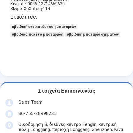
NiMH επαναφορτιζόμενες μπαταρίες
Κινητός: 0086-13714669620
Skype: XuXuLucy114
Ετικέττες:
NiCd επαναφορτιζόμενες μπαταρίες
υβριδική αντικατάσταση μπαταριών
LCD φορτιστής μπαταρίας
υβριδικό πακέτο μπαταριών
υβριδική μπαταρία οχημάτων
πακέτα μπαταριών NiMH
Pack μπαταριών NiCd
πακέτα μπαταριών ιόντων λιθίου
φακός επαναφορτιζόμενη μπαταρία
Στοιχεία Επικοινωνίας
μπαταρία φωτισμού έκτακτης ανάγκης
Sales Team
Μπαταρία λι Mno2
86-755-28998225
Μπαταρία λι Socl2
Οικοδόμηση Β, διεθνές κέντρο Fenglin, κεντρική
πόλη Longgang, περιοχή Longgang, Shenzhen, Κίνα.