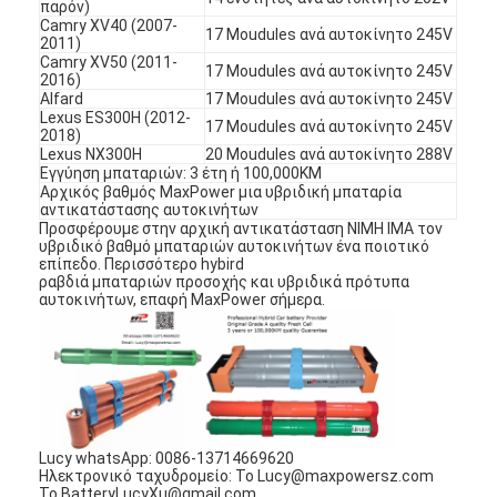
παρόν)
Γύρος εργοστασίων
Camry XV40 (2007-
17 Moudules ανά αυτοκίνητο 245V
2011)
Camry XV50 (2011-
Ποιοτικός έλεγχος
17 Moudules ανά αυτοκίνητο 245V
2016)
Alfard
17 Moudules ανά αυτοκίνητο 245V
Lexus ES300H (2012-
Μας ελάτε σε επαφή με
17 Moudules ανά αυτοκίνητο 245V
2018)
Lexus NX300H
20 Moudules ανά αυτοκίνητο 288V
Ειδήσεις
Εγγύηση μπαταριών: 3 έτη ή 100,000KM
Αρχικός βαθμός MaxPower μια υβριδική μπαταρία
αντικατάστασης αυτοκινήτων
Συνομιλία τώρα
Προσφέρουμε στην αρχική αντικατάσταση NIMH IMA τον
υβριδικό βαθμό μπαταριών αυτοκινήτων ένα ποιοτικό
επίπεδο. Περισσότερο hybird
ραβδιά μπαταριών προσοχής και υβριδικά πρότυπα
αυτοκινήτων, επαφή MaxPower σήμερα.
μπαταρία λίθιου lifepo4
ιονικές επαναφορτιζόμενες μπαταρίες λίθιου
Μπαταρία Lithium Polymer
Lucy whatsApp: 0086-13714669620
μπαταρίες ενεργειακής αποθήκευσης
Ηλεκτρονικό ταχυδρομείο: Το Lucy@maxpowersz.com
Το BatteryLucyXu@gmail.com