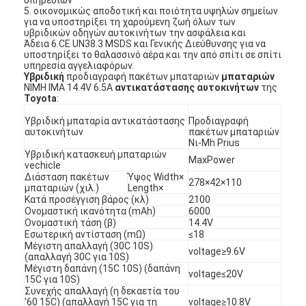
5. οικονομικώς αποδοτική και ποιότητα υψηλών σημείων
για να υποστηρίξει τη χαρούμενη ζωή όλων των
υβριδικών οδηγών αυτοκινήτων την ασφάλεια και
Άδεια 6.CE UN38.3 MSDS και Γενικής Διεύθυνσης για να
υποστηρίξει το θαλασσινό αέρα και την από σπίτι σε σπίτι
υπηρεσία αγγελιαφόρων.
Υβριδική
προδιαγραφή πακέτων μπαταριών
μπαταριών
NIMH IMA 14.4V 6.5A
αντικατάστασης αυτοκινήτων
της
Toyota
:
Υβριδική μπαταρία αντικατάστασης
Προδιαγραφή
αυτοκινήτων
πακέτων μπαταριών
Νι-Mh Prius
Υβριδική κατασκευή μπαταριών
MaxPower
vechicle
Διάσταση πακέτων
Ύψος Width×
278×42×110
μπαταριών (χιλ.)
Length×
Κατά προσέγγιση βάρος (κλ)
2100
Ονομαστική ικανότητα (mAh)
6000
Ονομαστική τάση (β)
14.4V
Εσωτερική αντίσταση (mΩ)
≤18
Μέγιστη απαλλαγή (30C 10S)
voltage≥9.6V
(απαλλαγή 30C για 10S)
Μέγιστη δαπάνη (15C 10S) (δαπάνη
voltage≤20V
15C για 10S)
Συνεχής απαλλαγή (η δεκαετία του
'60 15C) (απαλλαγή 15C για τη
voltage≥10.8V