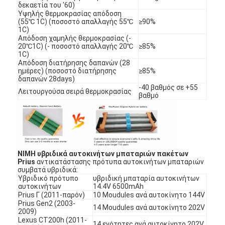
δεκαετία του '60)
Υψηλής θερμοκρασίας απόδοση
(55℃ 1C) (ποσοστό απαλλαγής 55℃
≥90%
1C)
Απόδοση χαμηλής θερμοκρασίας (-
20℃1C) (- ποσοστό απαλλαγής 20℃
≥85%
1C)
Απόδοση διατήρησης δαπανών (28
ημέρες) (ποσοστό διατήρησης
≥85%
δαπανών 28days)
-40 βαθμός σε +55
Λειτουργούσα σειρά θερμοκρασίας
βαθμό
NIMH υβριδικά αυτοκινήτων μπαταριών πακέτων
Prius
αντικατάστασης πρότυπα αυτοκινήτων μπαταριών
Σπίτι
συμβατά υβριδικά:
Υβριδικό πρότυπο
υβριδική μπαταρία αυτοκινήτων
αυτοκινήτων
14.4V 6500mAh
Προϊόντα
Prius Γ (2011-παρόν)
10 Moudules ανά αυτοκίνητο 144V
Prius Gen2 (2003-
14 Moudules ανά αυτοκίνητο 202V
2009)
Περίπου εμείς
Lexus CT200h (2011-
14 ενότητες ανά αυτοκίνητο 202V