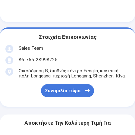
NiMH επαναφορτιζόμενες μπαταρίες
NiCd επαναφορτιζόμενες μπαταρίες
LCD φορτιστής μπαταρίας
Στοιχεία Επικοινωνίας
πακέτα μπαταριών NiMH
Sales Team
Pack μπαταριών NiCd
86-755-28998225
πακέτα μπαταριών ιόντων λιθίου
Οικοδόμηση Β, διεθνές κέντρο Fenglin, κεντρική
πόλη Longgang, περιοχή Longgang, Shenzhen, Κίνα.
φακός επαναφορτιζόμενη μπαταρία
Συνομιλία τώρα
μπαταρία φωτισμού έκτακτης ανάγκης
Μπαταρία λι Mno2
Αποκτήστε Την Καλύτερη Τιμή Για
Μπαταρία λι Socl2