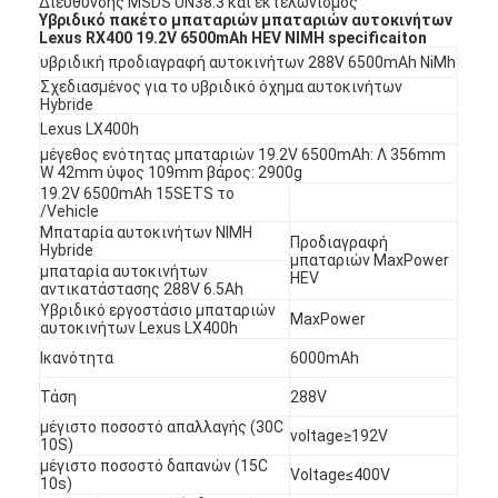
Διεύθυνσης MSDS UN38.3 και εκτελωνισμός
Υβριδικό πακέτο μπαταριών μπαταριών αυτοκινήτων
Lexus RX400 19.2V 6500mAh HEV NIMH specificaiton
υβριδική προδιαγραφή αυτοκινήτων 288V 6500mAh NiMh
Σχεδιασμένος για το υβριδικό όχημα αυτοκινήτων
Hybride
Lexus LX400h
μέγεθος ενότητας μπαταριών 19.2V 6500mAh: Λ 356mm
W 42mm ύψος 109mm βάρος: 2900g
19.2V 6500mAh 15SETS το
/Vehicle
Μπαταρία αυτοκινήτων NIMH
Προδιαγραφή
Hybride
μπαταριών MaxPower
μπαταρία αυτοκινήτων
HEV
αντικατάστασης 288V 6.5Ah
Υβριδικό εργοστάσιο μπαταριών
MaxPower
αυτοκινήτων Lexus LX400h
Ικανότητα
6000mAh
Τάση
288V
μέγιστο ποσοστό απαλλαγής (30C
voltage≥192V
10S)
μέγιστο ποσοστό δαπανών (15C
Voltage≤400V
10s)