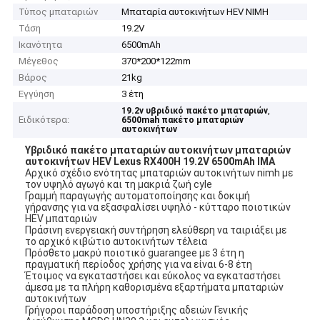
Τύπος μπαταριών
Μπαταρία αυτοκινήτων HEV NIMH
Τάση
19.2V
Ικανότητα
6500mAh
Μέγεθος
370*200*122mm
Βάρος
21kg
Εγγύηση
3 έτη
,
19.2v υβριδικό πακέτο μπαταριών
Ειδικότερα:
6500mah πακέτο μπαταριών
αυτοκινήτων
Υβριδικό πακέτο μπαταριών αυτοκινήτων μπαταριών
αυτοκινήτων HEV Lexus RX400H 19.2V 6500mAh IMA
Αρχικό σχέδιο ενότητας μπαταριών αυτοκινήτων nimh με
τον υψηλό αγωγό και τη μακριά ζωή cyle
Γραμμή παραγωγής αυτοματοποίησης και δοκιμή
γήρανσης για να εξασφαλίσει υψηλό - κύτταρο ποιοτικών
HEV μπαταριών
Πράσινη ενεργειακή συντήρηση ελεύθερη να ταιριάξει με
το αρχικό κιβώτιο αυτοκινήτων τέλεια
Πρόσθετο μακρύ ποιοτικό guarangee με 3 έτη η
πραγματική περίοδος χρήσης για να είναι 6-8 έτη
Έτοιμος να εγκαταστήσει και εύκολος να εγκαταστήσει
άμεσα με τα πλήρη καθορισμένα εξαρτήματα μπαταριών
αυτοκινήτων
Γρήγοροι παράδοση υποστήριξης αδειών Γενικής