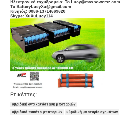
Ηλεκτρονικό ταχυδρομείο: Το Lucy@maxpowersz.com
Γύρος εργοστασίων
Το BatteryLucyXu@gmail.com
Κινητός: 0086-13714669620
Skype: XuXuLucy114
Ποιοτικός έλεγχος
Μας ελάτε σε επαφή με
Ειδήσεις
Συνομιλία τώρα
μπαταρία λίθιου lifepo4
Ετικέττες:
ιονικές επαναφορτιζόμενες μπαταρίες λίθιου
υβριδική αντικατάσταση μπαταριών
Μπαταρία Lithium Polymer
υβριδικό πακέτο μπαταριών
υβριδική μπαταρία οχημάτων
μπαταρίες ενεργειακής αποθήκευσης