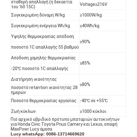
σταθερή απαλλαγή (η δεκαετία
Voltage≥216V
του '60 15C)
Συγκεκριμένη δύναμη W/kg
≥1000W/kg
Συγκεκριμένη ενέργεια Wh/kg
≥40Wh/kg
Υψηλής θερμοκρασίας απόδοση
≥90%
ποσοστό 1C απαλλαγής 55 βαθμού
Απόδοση χαμηλής θερμοκρασίας
≥85%
-20℃ ποσοστό 1C απαλλαγής
Διατήρηση ικανότητας
≥80%
ποσοστό retantion ικανότητας 28
ημερών
Ποσοστό θερμοκρασίας εργασίας
-40℃ σε +55℃
Σπίτι
Ζωή κύκλων
≥1000 κύκλοι
Προϊόντα
Πιό αρχικό υβριδικό πρότυπο μπαταριών αυτοκινήτων
για Honda Civic Toyota Prius Camery και Lexus, επαφή
MaxPowr Lucy άμεσα.
Περίπου εμείς
Lucy whatsApp: 0086-13714669620