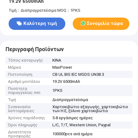
19.2V 6500mAh
Τιμή：Διαπραγματεύσιμα
MOQ：1PKS
Καλύτερη τιμή
Συνομιλία τώρα
Περιγραφή Προϊόντων
Τόπος καταγωγής
ΚΙΝΑ
Μάρκα
MaxPower
Πιστοποίηση
CB UL BIS IEC MSDS UN38.3
Αριθμό μοντέλου
19.2V 6500mAh
Ποσότητα
1PKS
παραγγελίας min
Τιμή
Διαπραγματεύσιμα
Συσκευασία
Χαρτοκιβώτιο εξαγωγής, χαρτοκιβώτιο
λεπτομέρειες
των Η.Ε, ξύλινο χαρτοκιβώτιο
Χρόνος παράδοσης
5-8 εργάσιμες ημέρες
Όροι πληρωμής
L/C, T/T, Western Union, Paypal
Δυνατότητα
100000pcs ανά ημέρα
προσφοράς