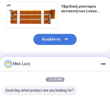
Αρχική μπαταρία λίθιου
Υβριδική μπαταρία
αυτοκινήτων Lexus
υβριδική μπαταρία αυτοκινήτων
RX400H 19.2V
6500mAh
Κουβέντα
Συνιστώμενα Προϊόντα
Miss Lucy
11:13 PM
Good day, what product are you looking for?
Υβριδική μπαταρία
Υβριδική
Πολιτική κατ