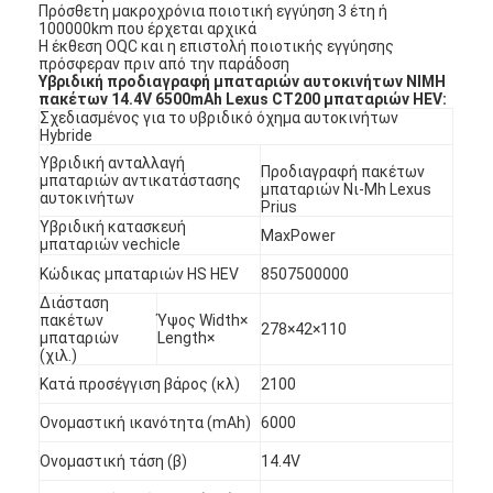
Πρόσθετη μακροχρόνια ποιοτική εγγύηση 3 έτη ή
100000km που έρχεται αρχικά
Η έκθεση OQC και η επιστολή ποιοτικής εγγύησης
πρόσφεραν πριν από την παράδοση
Υβριδική προδιαγραφή μπαταριών αυτοκινήτων NIMH
πακέτων 14.4V 6500mAh Lexus CT200 μπαταριών HEV:
Σχεδιασμένος για το υβριδικό όχημα αυτοκινήτων
Hybride
Υβριδική ανταλλαγή
Προδιαγραφή πακέτων
μπαταριών αντικατάστασης
μπαταριών Νι-Mh Lexus
αυτοκινήτων
Prius
Υβριδική κατασκευή
MaxPower
μπαταριών vechicle
Κώδικας μπαταριών HS HEV
8507500000
Διάσταση
πακέτων
Ύψος Width×
278×42×110
μπαταριών
Length×
(χιλ.)
Κατά προσέγγιση βάρος (κλ)
2100
Ονομαστική ικανότητα (mAh)
6000
Ονομαστική τάση (β)
14.4V