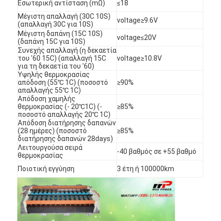
Εσωτερική αντίσταση (mΩ)
≤18
Μέγιστη απαλλαγή (30C 10S)
voltage≥9.6V
(απαλλαγή 30C για 10S)
Μέγιστη δαπάνη (15C 10S)
voltage≤20V
(δαπάνη 15C για 10S)
Συνεχής απαλλαγή (η δεκαετία
του '60 15C) (απαλλαγή 15C
voltage≥10.8V
για τη δεκαετία του '60)
Υψηλής θερμοκρασίας
απόδοση (55℃ 1C) (ποσοστό
≥90%
απαλλαγής 55℃ 1C)
Απόδοση χαμηλής
θερμοκρασίας (- 20℃1C) (-
≥85%
ποσοστό απαλλαγής 20℃ 1C)
Απόδοση διατήρησης δαπανών
(28 ημέρες) (ποσοστό
≥85%
διατήρησης δαπανών 28days)
Λειτουργούσα σειρά
-40 βαθμός σε +55 βαθμό
θερμοκρασίας
Σπίτι
Ποιοτική εγγύηση
3 έτη ή 100000km
Προϊόντα
Περίπου εμείς