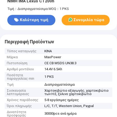
NIMH IMA Lexus CT200h
Τιμή：Διαπραγματεύσιμα
MOQ：1 PKS
Καλύτερη τιμή
Συνομιλία τώρα
Περιγραφή Προϊόντων
Τόπος καταγωγής
ΚΙΝΑ
Μάρκα
MaxPower
Πιστοποίηση
CE CB MSDS UN38.3
Αριθμό μοντέλου
14.4V 6.5Ah
Ποσότητα
1 PKS
παραγγελίας min
Τιμή
Διαπραγματεύσιμα
Συσκευασία
Χαρτοκιβώτιο εξαγωγής, χαρτοκιβώτιο
λεπτομέρειες
των Η.Ε, ξύλινο χαρτοκιβώτιο
Χρόνος παράδοσης
5-8 εργάσιμες ημέρες
Όροι πληρωμής
L/C, T/T, Western Union, Paypal
Δυνατότητα
30000pcs ανά ημέρα
προσφοράς