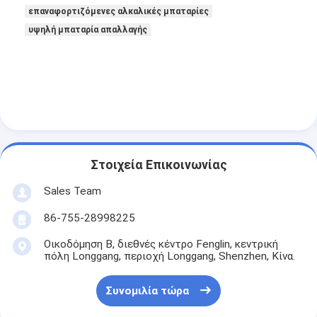
NiMH επαναφορτιζόμενες μπαταρίες
επαναφορτιζόμενες αλκαλικές μπαταρίες
υψηλή μπαταρία απαλλαγής
NiCd επαναφορτιζόμενες μπαταρίες
LCD φορτιστής μπαταρίας
πακέτα μπαταριών NiMH
Pack μπαταριών NiCd
Στοιχεία Επικοινωνίας
πακέτα μπαταριών ιόντων λιθίου
Sales Team
φακός επαναφορτιζόμενη μπαταρία
86-755-28998225
μπαταρία φωτισμού έκτακτης ανάγκης
Οικοδόμηση Β, διεθνές κέντρο Fenglin, κεντρική
πόλη Longgang, περιοχή Longgang, Shenzhen, Κίνα.
Μπαταρία λι Mno2
Μπαταρία λι Socl2
Συνομιλία τώρα