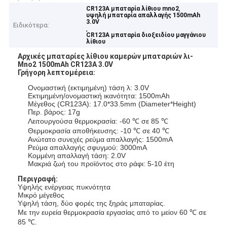
,
CR123A μπαταρία λίθιου mno2
υψηλή μπαταρία απαλλαγής 1500mAh
3.0V
Ειδικότερα:
,
CR123A μπαταρία διοξειδίου μαγγάνιου
λίθιου
Αρχικές μπαταρίες λίθιου καμερών μπαταριών λι-
Mno2 1500mAh CR123A 3.0V
Γρήγορη λεπτομέρεια:
Ονομαστική (εκτιμημένη) τάση λ: 3.0V
Εκτιμημένη/ονομαστική ικανότητα: 1500mAh
Μέγεθος (CR123A): 17.0*33.5mm (Diameter*Height)
Περ. βάρος: 17g
Λειτουργούσα θερμοκρασία: -60 ℃ σε 85 ℃
Θερμοκρασία αποθήκευσης: -10 ℃ σε 40 ℃
Ανώτατο συνεχές ρεύμα απαλλαγής: 1500mA
Ρεύμα απαλλαγής σφυγμού: 3000mA
Κομμένη απαλλαγή τάση: 2.0V
Μακριά ζωή του προϊόντος στο ράφι: 5-10 έτη
Περιγραφή:
Υψηλής ενέργειας πυκνότητα
Μικρό μέγεθος
Υψηλή τάση, δύο φορές της ξηράς μπαταρίας.
Με την ευρεία θερμοκρασία εργασίας από το μείον 60 ℃ σε
85 ℃.