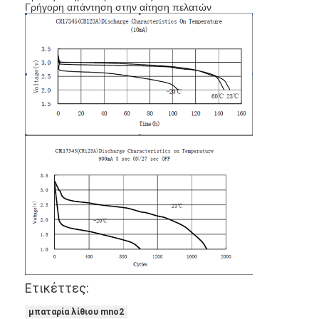
Γρήγορη απάντηση στην αίτηση πελατών
Γύρος εργοστασίων
Ποιοτικός έλεγχος
Μας ελάτε σε επαφή με
Ειδήσεις
Συνομιλία τώρα
μπαταρία λίθιου lifepo4
ιονικές επαναφορτιζόμενες μπαταρίες λίθιου
Μπαταρία Lithium Polymer
Ετικέττες:
μπαταρίες ενεργειακής αποθήκευσης
μπαταρία λίθιου mno2