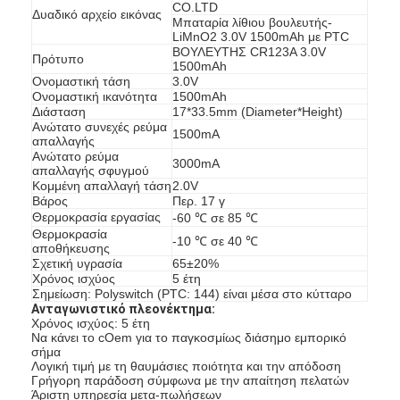
CO.LTD
Δυαδικό αρχείο εικόνας
Μπαταρία λίθιου βουλευτής-
LiMnO2 3.0V 1500mAh με PTC
ΒΟΥΛΕΥΤΗΣ CR123A 3.0V
Πρότυπο
1500mAh
Ονομαστική τάση
3.0V
Ονομαστική ικανότητα
1500mAh
Διάσταση
17*33.5mm (Diameter*Height)
Ανώτατο συνεχές ρεύμα
1500mA
απαλλαγής
Ανώτατο ρεύμα
3000mA
απαλλαγής σφυγμού
Κομμένη απαλλαγή τάση
2.0V
Βάρος
Περ. 17 γ
Θερμοκρασία εργασίας
-60 ℃ σε 85 ℃
Θερμοκρασία
-10 ℃ σε 40 ℃
αποθήκευσης
Σχετική υγρασία
65±20%
Χρόνος ισχύος
5 έτη
Σημείωση: Polyswitch (PTC: 144) είναι μέσα στο κύτταρο
Σπίτι
Ανταγωνιστικό πλεονέκτημα:
Χρόνος ισχύος: 5 έτη
Να κάνει το cOem για το παγκοσμίως διάσημο εμπορικό
Προϊόντα
σήμα
Λογική τιμή με τη θαυμάσιες ποιότητα και την απόδοση
Περίπου εμείς
Γρήγορη παράδοση σύμφωνα με την απαίτηση πελατών
Άριστη υπηρεσία μετα-πωλήσεων