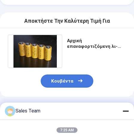
Αρχική μπαταρία λίθιου
υβριδική μπαταρία αυτοκινήτων
Αποκτήστε Την Καλύτερη Τιμή Για
Αρχική
επαναφορτιζόμενη λι-
Mno2 μπαταρία CR123A
3.0V 1500mAh μη τοξική
Κουβέντα
Συνιστώμενα Προϊόντα
Sales Team
7:25 AM