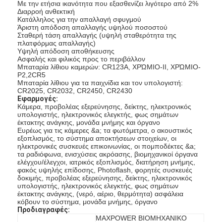
Με την ετήσια ικανότητα που εξασθενίζει λιγότερο από 2%
Διαρροή ανθεκτική
Κατάλληλος για την απαλλαγή σφυγμού
Άριστη απόδοση απαλλαγής υψηλού ποσοστού
Σταθερή τάση απαλλαγής (υψηλή σταθερότητα της
πλατφόρμας απαλλαγής)
Υψηλή απόδοση αποθήκευσης
Ασφαλής και φιλικός προς το περιβάλλον
Μπαταρία λίθιου καμερών: CR123A, ΧΡΏΜΙΟ-ΙΙ, ΧΡΏΜΙΟ-
P2,2CR5
Μπαταρία λίθιου για τα παιχνίδια και τον υπολογιστή:
CR2025, CR2032, CR2450, CR2430
Εφαρμογές:
Κάμερα, προβολέας εξερεύνησης, δείκτης, ηλεκτρονικός
υπολογιστής, ηλεκτρονικός ελεγκτής, φως σημάτων
έκτακτης ανάγκης, μονάδα μνήμης και όργανο
Ευρέως για τις κάμερες &a; τα φωτόμετρα, ο ακουστικός
εξοπλισμός, το σύστημα αποκτήσεων στοιχείων, οι
ηλεκτρονικές συσκευές επικοινωνίας, οι πομποδέκτες &a;
τα ραδιόφωνα, ενισχύσεις ακρόασης, βιομηχανικοί όργανα
ελέγχου/έλεγχοι, ιατρικός εξοπλισμός, διατήρηση μνήμης,
φακός υψηλής επίδοσης, Photoflash, φορητές συσκευές
δοκιμής, προβολέας εξερεύνησης, δείκτης, ηλεκτρονικός
υπολογιστής, ηλεκτρονικός ελεγκτής, φως σημάτων
έκτακτης ανάγκης, (νερό, αέριο, θερμότητα) ασφάλεια
κόβουν το σύστημα, μονάδα μνήμης, όργανο
Προδιαγραφές:
MAXPOWER ΒΙΟΜΗΧΑΝΙΚΟ