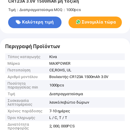
CR123A 3.0V 1500mAh μη τοξική
Τιμή：Διαπραγματεύσιμα
MOQ：1000pcs
Καλύτερη τιμή
Συνομιλία τώρα
Περιγραφή Προϊόντων
Τόπος καταγωγής
Κίνα
Μάρκα
MAXPOWER
Πιστοποίηση
CE,ROHS, UL
Αριθμό μοντέλου
Βουλευτής-CR123A 1500mAh 3.0V
Ποσότητα
1000pcs
παραγγελίας min
Τιμή
Διαπραγματεύσιμα
Συσκευασία
λευκό/κιβώτιο δώρων
λεπτομέρειες
Χρόνος παράδοσης
7-10 ημέρες
Όροι πληρωμής
L / C, T / T
Δυνατότητα
2, 000, 000PCS
προσφοράς