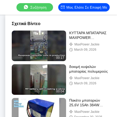
Συζήτηση
Μας Ελάτε Σε Επαφή Με
Σχετικά Βίντεο
ΚΥΤΤΑΡΑ ΜΠΑΤΑΡΙΑΣ
MAXPOWER
ΠΟΛΥΜΕΡΗΣ ΣΕ
MaxPower Jackie
ΠΑΡΑΓΩΓΗ
March 09, 2026
00:17
δοκιμή κυψελών
μπαταρίας πολυμερούς
MaxPower Jackie
March 09, 2026
00:04
Πακέτο μπαταριών
25,6V 15Ah 384W
lifepo4 για UPS
MaxPower Jackie