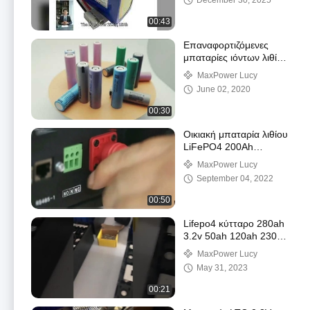
December 30, 2025
00:43
Επαναφορτιζόμενες
μπαταρίες ιόντων λιθίου
3600mAh 1000 κύκλων
MaxPower Lucy
June 02, 2020
00:30
Οικιακή μπαταρία λιθίου
LiFePO4 200Ah
Πυράντοχη
MaxPower Lucy
September 04, 2022
00:50
Lifepo4 κύτταρο 280ah
3.2v 50ah 120ah 230ah
272ah 302ah λίθιου
MaxPower Lucy
μπαταριών
May 31, 2023
00:21