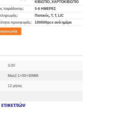
ΚΙΒΩΤΙΟ, ΧΑΡΤΟΚΙΒΩΤΙΟ
ς παράδοσης:
5-6 ΗΜΕΡΕΣ
πληρωμής:
Παπικός, Τ, Τ, L/C
ότητα προσφοράς:
100000pcs ανά ημέρα
ικοινωνία
3.0V
Max2.1×30×30MM
12 μήνες
ετικεττών