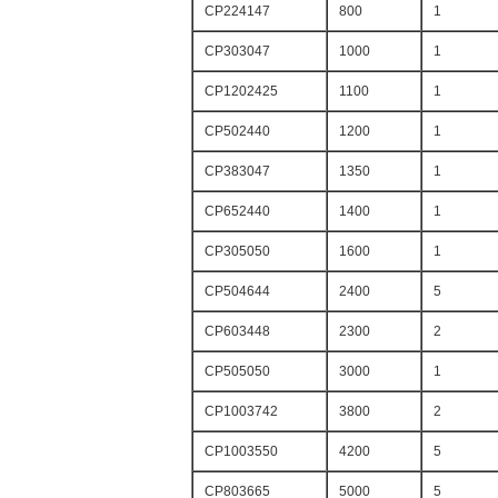
CP224147
800
1
CP303047
1000
1
CP1202425
1100
1
CP502440
1200
1
CP383047
1350
1
CP652440
1400
1
CP305050
1600
1
CP504644
2400
5
CP603448
2300
2
CP505050
3000
1
CP1003742
3800
2
CP1003550
4200
5
CP803665
5000
5