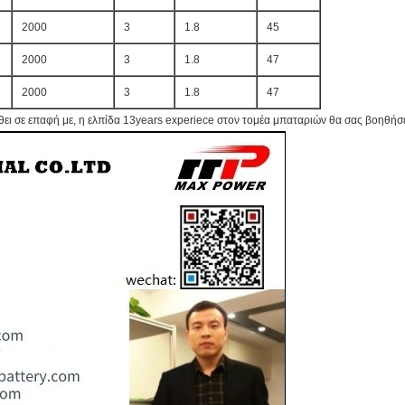
2000
3
1.8
45
2000
3
1.8
47
2000
3
1.8
47
θει σε επαφή με, η ελπίδα 13years experiece στον τομέα μπαταριών θα σας βοηθήσε