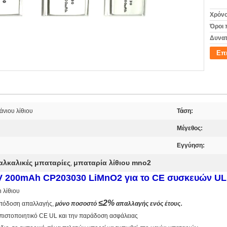
Χρόνο
Όροι 
Δυνατ
Επ
άνιου λίθιου
Τάση:
Μέγεθος:
Εγγύηση:
αλκαλικές μπαταρίες
μπαταρία λίθιου mno2
,
0V 200mAh CP203030 LiMnO2 για το CE συσκευών UL 
 λίθιου
≤
2%
.
απόδοση απαλλαγής,
μόνο ποσοστό
απαλλαγής ενός έτους
 πιστοποιητικό CE UL και την παράδοση ασφάλειας