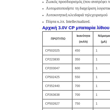
Ζωικός προσδιορισμός (που ανατρέφει τα 
Αυτοματοποιήστε τη διαχείριση λογιστι
Αυτοκινητική κλειδαριά τηλεχειρισμού
Πόρτα κ.λπ. Intellectualized.
Αρχική 3.0V CP μπαταρία λίθιο
Ικανότητα
Νόμισμα
ΠΡΟΤΥΠΟ
(mAh)
(μΑ)
CP502025
450
1
CP223830
350
1
CP203047
600
1
CP502425
550
1
CP352440
700
1
CP263638
700
1
CP502627
750
1