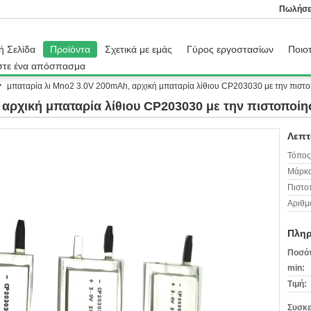
Πωλήσε
ή Σελίδα
Προϊόντα
Σχετικά με εμάς
Γύρος εργοστασίων
Ποιοτ
στε ένα απόσπασμα
μπαταρία λι Mno2 3.0V 200mAh, αρχική μπαταρία λίθιου CP203030 με την πιστ
 αρχική μπαταρία λίθιου CP203030 με την πιστοποί
Λεπτ
Τόπος
Μάρκα
Πιστο
Αριθμ
Πληρ
Ποσότ
min:
Τιμή:
Συσκε