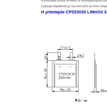
Η μπαταρία μπορεί να κάνει το προσαρμοσμένο σχέ
Γρήγορη παράδοση με την από σπίτι σε σπίτι υπη
Η μπαταρία CP203030 LiMnO2 λί