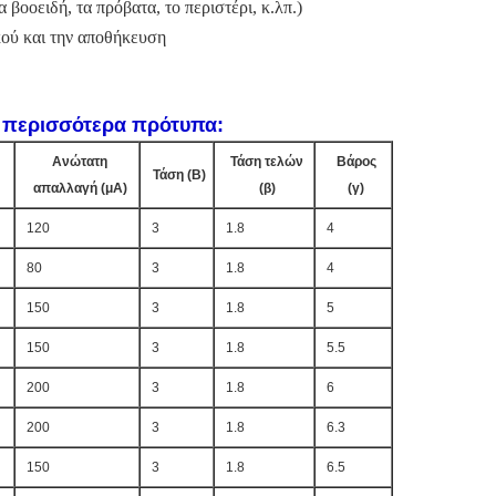
βοοειδή, τα πρόβατα, το περιστέρι, κ.λπ.)
κού και την αποθήκευση
υ περισσότερα πρότυπα:
Ανώτατη
Τάση τελών
Βάρος
Τάση (Β)
απαλλαγή (μΑ)
(β)
(γ)
120
3
1.8
4
80
3
1.8
4
150
3
1.8
5
150
3
1.8
5.5
200
3
1.8
6
200
3
1.8
6.3
150
3
1.8
6.5