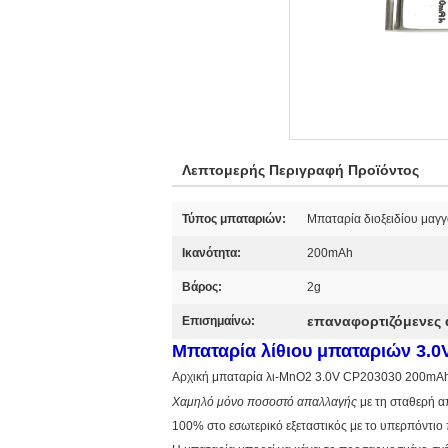
Λεπτομερής Περιγραφή Προϊόντος
Τύπος μπαταριών:
Μπαταρία διοξειδίου μαγγ
Ικανότητα:
200mAh
Βάρος:
2g
επαναφορτιζόμενες 
Επισημαίνω:
Μπαταρία λίθιου μπαταριών 3.
Αρχική μπαταρία λι-MnO2 3.0V CP203030 200mAh
Χαμηλό μόνο ποσοστό απαλλαγής
με τη σταθερή 
100% στο εσωτερικό εξεταστικός με το υπερπόντιο