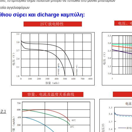
διο, το εμπορικό σήμα πελατών μπορεί να τυπωθεί στο μανίκι μπαταριών
ρεσία αγγελιαφόρων
θιου σύρει και dicharge καμπύλη: