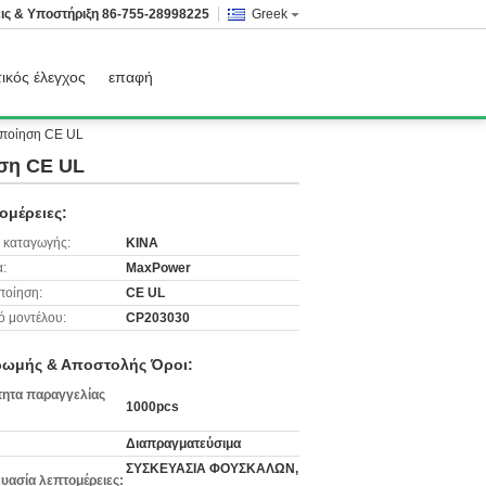
ις & Υποστήριξη
86-755-28998225
Greek
ικός έλεγχος
επαφή
οποίηση CE UL
ηση CE UL
ομέρειες:
 καταγωγής:
ΚΙΝΑ
:
MaxPower
ποίηση:
CE UL
ό μοντέλου:
CP203030
ωμής & Αποστολής Όροι:
ητα παραγγελίας
1000pcs
Διαπραγματεύσιμα
ΣΥΣΚΕΥΑΣΙΑ ΦΟΥΣΚΑΛΩΝ,
υασία λεπτομέρειες: