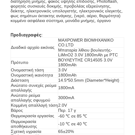
διατήρηση μνήμης, φακός υψηλής επίδοσης, Photoflash,
φορητές συσκευές δοκιμής, προβολέας εξερεύνησης,
δείκτης, ηλεκτρονικός υπολογιστής, ηλεκτρονικός ελεγκτής,
φως σημάτων έκτακτης ανάγκης, (νερό, αέριο, θερμότητα)
κομμένο ασφάλεια σύστημα, μονάδα μνήμης, όργανο
Προδιαγραφές:
MAXPOWER ΒΙΟΜΗΧΑΝΙΚΟ
CO.LTD
Δυαδικό αρχείο εικόνας
Μπαταρία λίθιου βουλευτής-
LiMnO2 3.0V 1800mAh με PTC
ΒΟΥΛΕΥΤΗΣ CR14505 3.0V
Πρότυπο
1800mAh
Ονομαστική τάση
3.0V
Ονομαστική ικανότητα
1800mAh
Διάσταση
14.5*50.5mm (Diameter*Height)
Ανώτατο συνεχές ρεύμα
1800mA
απαλλαγής
Ανώτατο ρεύμα
3000mA
απαλλαγής σφυγμού
Σπίτι
Κομμένη απαλλαγή τάση
2.0V
Βάρος
Περ. 17 γ
Προϊόντα
Θερμοκρασία εργασίας
-60 ℃ σε 85 ℃
Θερμοκρασία
-10 ℃ σε 40 ℃
αποθήκευσης
Περίπου εμείς
Σχετική υγρασία
65±20%