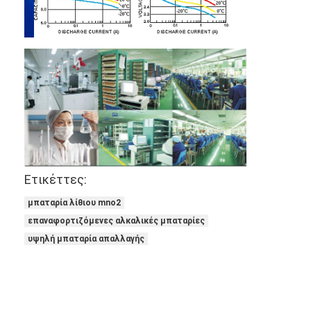
NiMH επαναφορτιζόμενες μπαταρίες
NiCd επαναφορτιζόμενες μπαταρίες
LCD φορτιστής μπαταρίας
πακέτα μπαταριών NiMH
Pack μπαταριών NiCd
πακέτα μπαταριών ιόντων λιθίου
Ετικέττες:
φακός επαναφορτιζόμενη μπαταρία
μπαταρία λίθιου mno2
επαναφορτιζόμενες αλκαλικές μπαταρίες
μπαταρία φωτισμού έκτακτης ανάγκης
υψηλή μπαταρία απαλλαγής
Μπαταρία λι Mno2
Μπαταρία λι Socl2