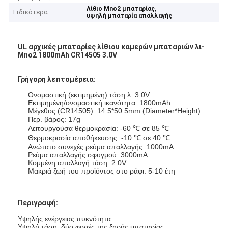
,
Λίθιο Mno2 μπαταρίας
Ειδικότερα:
υψηλή μπαταρία απαλλαγής
UL αρχικές μπαταρίες λίθιου καμερών μπαταριών λι-
Mno2 1800mAh CR14505 3.0V
Γρήγορη λεπτομέρεια:
Ονομαστική (εκτιμημένη) τάση λ: 3.0V
Εκτιμημένη/ονομαστική ικανότητα: 1800mAh
Μέγεθος (CR14505): 14.5*50.5mm (Diameter*Height)
Περ. βάρος: 17g
Λειτουργούσα θερμοκρασία: -60 ℃ σε 85 ℃
Θερμοκρασία αποθήκευσης: -10 ℃ σε 40 ℃
Ανώτατο συνεχές ρεύμα απαλλαγής: 1000mA
Ρεύμα απαλλαγής σφυγμού: 3000mA
Κομμένη απαλλαγή τάση: 2.0V
Μακριά ζωή του προϊόντος στο ράφι: 5-10 έτη
Περιγραφή:
Υψηλής ενέργειας πυκνότητα
Υψηλή τάση, δύο φορές της ξηράς μπαταρίας