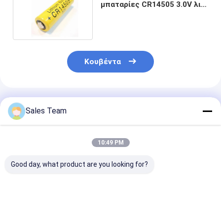
μπαταρίες CR14505 3.0V λι-
Mno2 λίθιου καμερών
Κουβέντα
Συνιστώμενα Προϊόντα
Sales Team
10:49 PM
Good day, what product are you looking for?
Μπαταρία Li MnO2
Αρχική
CP224248 κύτ
CR2 CR15270
επαναφορτιζόμενη
σακουλών λίθ
Ανθεκτική CR2 3.0V
λι-Mno2 μπαταρία
μπαταριών 3v