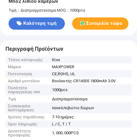
Mno2 λίθιου καμερών
Τιμή：Διαπραγματεύσιμα
MOQ：1000pcs
Καλύτερη τιμή
Συνομιλία τώρα
Περιγραφή Προϊόντων
Τόπος καταγωγής
Κίνα
Μάρκα
MAXPOWER
Πιστοποίηση
CE,ROHS, UL
Αριθμό μοντέλου
Βουλευτής-CR14505 1800mAh 3.0V
Ποσότητα
1000pcs
παραγγελίας min
Τιμή
Διαπραγματεύσιμα
Συσκευασία
λευκό/κιβώτιο δώρων
λεπτομέρειες
Χρόνος παράδοσης
7-10 ημέρες
Όροι πληρωμής
L / C, T / T
Δυνατότητα
1, 000, 000PCS
προσφοράς