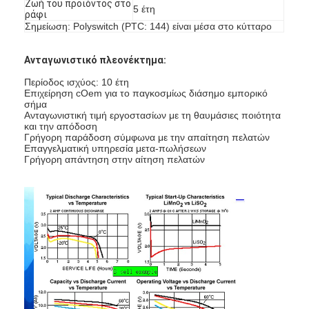
Ζωή του προϊόντος στο
5 έτη
Γύρος εργοστασίων
ράφι
Σημείωση: Polyswitch (PTC: 144) είναι μέσα στο κύτταρο
Ποιοτικός έλεγχος
Ανταγωνιστικό πλεονέκτημα:
Μας ελάτε σε επαφή με
Περίοδος ισχύος: 10 έτη
Επιχείρηση cOem για το παγκοσμίως διάσημο εμπορικό
Ειδήσεις
σήμα
Ανταγωνιστική τιμή εργοστασίων με τη θαυμάσιες ποιότητα
και την απόδοση
Συνομιλία τώρα
Γρήγορη παράδοση σύμφωνα με την απαίτηση πελατών
Επαγγελματική υπηρεσία μετα-πωλήσεων
Γρήγορη απάντηση στην αίτηση πελατών
μπαταρία λίθιου lifepo4
ιονικές επαναφορτιζόμενες μπαταρίες λίθιου
Μπαταρία Lithium Polymer
μπαταρίες ενεργειακής αποθήκευσης