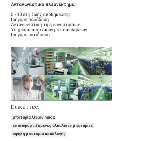
Ανταγωνιστικό πλεονέκτημα:
Γύρος εργοστασίων
5 -
10 έτη ζωής αποθήκευσης
Γρήγορη παράδοση
Ποιοτικός έλεγχος
Ανταγωνιστική τιμή εργοστασίων
Υπηρεσία ποιοτικών μετα-πωλήσεων
Μας ελάτε σε επαφή με
Γρήγορη αντίδραση
Ειδήσεις
Συνομιλία τώρα
μπαταρία λίθιου lifepo4
ιονικές επαναφορτιζόμενες μπαταρίες λίθιου
Ετικέττες:
Μπαταρία Lithium Polymer
μπαταρία λίθιου mno2
επαναφορτιζόμενες αλκαλικές μπαταρίες
μπαταρίες ενεργειακής αποθήκευσης
υψηλή μπαταρία απαλλαγής