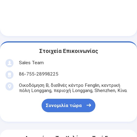
NiMH επαναφορτιζόμενες μπαταρίες
NiCd επαναφορτιζόμενες μπαταρίες
LCD φορτιστής μπαταρίας
πακέτα μπαταριών NiMH
Στοιχεία Επικοινωνίας
Pack μπαταριών NiCd
Sales Team
πακέτα μπαταριών ιόντων λιθίου
86-755-28998225
φακός επαναφορτιζόμενη μπαταρία
Οικοδόμηση Β, διεθνές κέντρο Fenglin, κεντρική
πόλη Longgang, περιοχή Longgang, Shenzhen, Κίνα.
μπαταρία φωτισμού έκτακτης ανάγκης
Συνομιλία τώρα
Μπαταρία λι Mno2
Μπαταρία λι Socl2