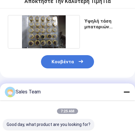
Αποκτήστε Την Καλύτερη Τιμή Για
Αρχική μπαταρία λίθιου
υβριδική μπαταρία αυτοκινήτων
Υψηλή τάση
μπαταριών
κουμπιών λι-Mno2
Κουβέντα
Συνιστώμενα Προϊόντα
Sales Team
7:25 AM
Good day, what product are you looking for?