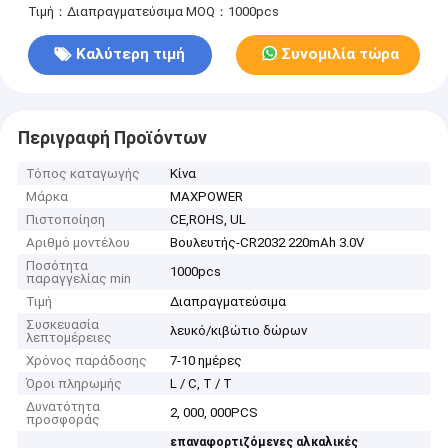
Τιμή：Διαπραγματεύσιμα
MOQ：1000pcs
Καλύτερη τιμή
Συνομιλία τώρα
Περιγραφή Προϊόντων
Τόπος καταγωγής
Κίνα
Μάρκα
MAXPOWER
Πιστοποίηση
CE,ROHS, UL
Αριθμό μοντέλου
Βουλευτής-CR2032 220mAh 3.0V
Ποσότητα
1000pcs
παραγγελίας min
Τιμή
Διαπραγματεύσιμα
Συσκευασία
λευκό/κιβώτιο δώρων
λεπτομέρειες
Χρόνος παράδοσης
7-10 ημέρες
Όροι πληρωμής
L / C, T / T
Δυνατότητα
2, 000, 000PCS
προσφοράς
επαναφορτιζόμενες αλκαλικές