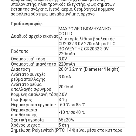
υπολογιστής, ηλεκτρονικός ελεγκτής, φως σημάτων
έκτακτης ανάγκης, (νερό, αέριο, θερμότητα) κομμένο
ασφάλεια σύστημα, μονάδα μνήμης, όργανο
Προδιαγραφές:
MAXPOWER ΒΙΟΜΗΧΑΝΙΚΟ
CO.LTD
Δυαδικό αρχείο εικόνας
Μπαταρία λίθιου βουλευτής-
CR2032 3.0V 220mAh με PTC
ΒΟΥΛΕΥΤΗΣ CR2032 3.0V
Πρότυπο
220mAh
Ονομαστική τάση
3.0V
Ονομαστική ικανότητα
220mAh
Διάσταση
20.0*3.2mm (Diameter*Height)
Ανώτατο συνεχές
3.0mA
ρεύμα απαλλαγής
Ανώτατο ρεύμα
20.0mA
απαλλαγής σφυγμού
Κομμένη απαλλαγή τάση
2.0V
Περ. βάρος
3.1g
Σπίτι
Θερμοκρασία εργασίας
-60 ℃ σε 85 ℃
Θερμοκρασία
-10 ℃ σε 40 ℃
αποθήκευσης
Προϊόντα
Σχετική υγρασία
65±20%
Χρόνος ισχύος
5 έτη
Περίπου εμείς
Σημείωση: Polyswitch (PTC: 144) είναι μέσα στο κύτταρο