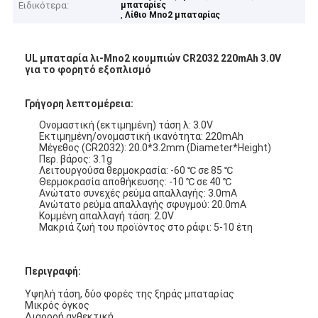
Ειδικότερα:
μπαταρίες
,
Λίθιο Mno2 μπαταρίας
UL μπαταρία λι-Mno2 κουμπιών CR2032 220mAh 3.0V
για το φορητό εξοπλισμό
Γρήγορη λεπτομέρεια:
Ονομαστική (εκτιμημένη) τάση λ: 3.0V
Εκτιμημένη/ονομαστική ικανότητα: 220mAh
Μέγεθος (CR2032): 20.0*3.2mm (Diameter*Height)
Περ. βάρος: 3.1g
Λειτουργούσα θερμοκρασία: -60 ℃ σε 85 ℃
Θερμοκρασία αποθήκευσης: -10 ℃ σε 40 ℃
Ανώτατο συνεχές ρεύμα απαλλαγής: 3.0mA
Ανώτατο ρεύμα απαλλαγής σφυγμού: 20.0mA
Κομμένη απαλλαγή τάση: 2.0V
Μακριά ζωή του προϊόντος στο ράφι: 5-10 έτη
Περιγραφή:
Υψηλή τάση, δύο φορές της ξηράς μπαταρίας
Μικρός όγκος
Διαρροή ανθεκτική