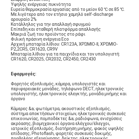
Υψηλής ενέργειας πυκνότητα
Ευρεία θερμοκρασία εργασίας από το μείον 60 ℃ σε 85 ℃.
Με λιγότερο από τον ετήσιο χαμηλό self-discharge
αρουραίο 2%
Κατάλληλος για την απαλλαγή σφυγμού
Επίπεδη και σταθερή πλατφόρμα απαλλαγής
Μακριά ζωή του προϊόντος στο ράφι
Φιλική πράσινη ενέργεια Eco
Αρχική μπαταρία λίθιου: CR123A, ΧΡΏΜΙΟ-ΙΙ, ΧΡΏΜΙΟ-
P2,2CR5, CR1620, CR9V
Μπαταρία λίθιου για τα παιχνίδια και τον υπολογιστή:
CR1620, CR2025, CR2032, CR2450, CR2430
Εφαρμογές:
Φορητός εξοπλισμός, κάμερα, υπολογιστές και
περιφερειακές μονάδες, τηλέφωνο DECT, ηλεκτρονικός
υπολογιστής, ηλεκτρονικός ελεγκτής, μονάδα μνήμης και
όργανο
Κάμερες &a; φωτόμετρα, ακουστικός εξοπλισμός,
σύστημα αποκτήσεων στοιχείων, ηλεκτρονικές συσκευές
επικοινωνίας, πομποδέκτες &a; ραδιόφωνα, ενισχύσεις
ακρόασης, βιομηχανικοί όργανα ελέγχου/έλεγχοι,
ιατρικός εξοπλισμός, διατήρηση μνήμης, φακός υψηλής
επίδοσης, Photoflash, φορητές συσκευές δοκιμής,
προβολέας εξερεύνησης, δείκτης, ηλεκτρονικός